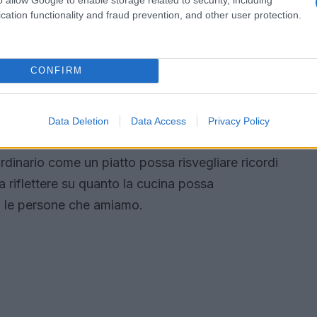
cation functionality and fraud prevention, and other user protection.
a: una metafora di vita
CONFIRM
n”
, ci offre uno sguardo profondo sulla
Mikage, dopo la perdita della nonna, trova
o e di vita. La scrittura di Yoshimoto è poetica e
Data Deletion
Data Access
Privacy Policy
cordi e le tradizioni culinarie possano aiutarci a
ordinario come un piatto possa risvegliare ricordi
a riflettere su quanto la cucina possa
 le persone che amiamo.