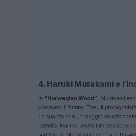
4. Haruki Murakami e l’in
In
“Norwegian Wood”
, Murakami espl
plasmano il futuro. Toru, il protagonist
La sua storia è un viaggio emozionante t
identità. Hai mai avuto l’impressione d
scrittura di Murakami riesce a catturar