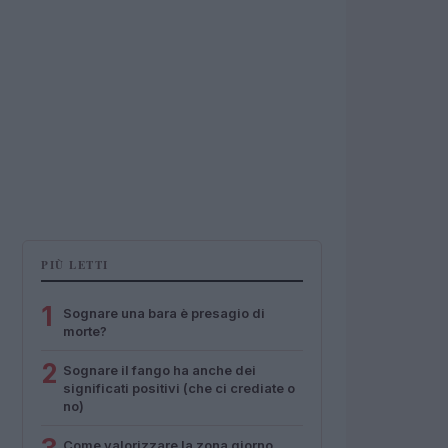
PIÙ LETTI
1
Sognare una bara è presagio di
morte?
2
Sognare il fango ha anche dei
significati positivi (che ci crediate o
no)
Come valorizzare la zona giorno