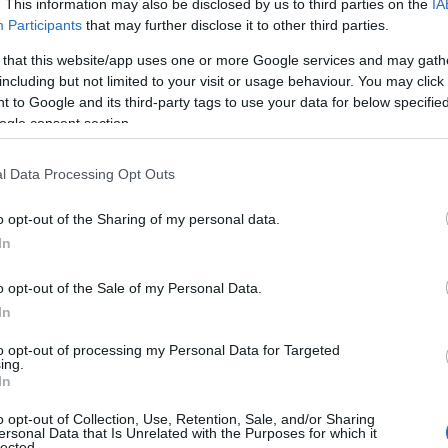
. This information may also be disclosed by us to third parties on the
IA
Participants
that may further disclose it to other third parties.
 that this website/app uses one or more Google services and may gath
including but not limited to your visit or usage behaviour. You may click 
 to Google and its third-party tags to use your data for below specifi
ogle consent section.
l Data Processing Opt Outs
o opt-out of the Sharing of my personal data.
In
o opt-out of the Sale of my Personal Data.
In
alore delle scelte
to opt-out of processing my Personal Data for Targeted
ing.
In
a familiare che ha affascinato il Giappone”
,
o opt-out of Collection, Use, Retention, Sale, and/or Sharing
evono dalla nonna un insegnamento che
ersonal Data that Is Unrelated with the Purposes for which it
lected.