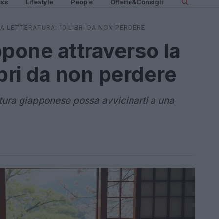
ess
Lifestyle
People
Offerte&Consigli
A LETTERATURA: 10 LIBRI DA NON PERDERE
ppone attraverso la
libri da non perdere
atura giapponese possa avvicinarti a una