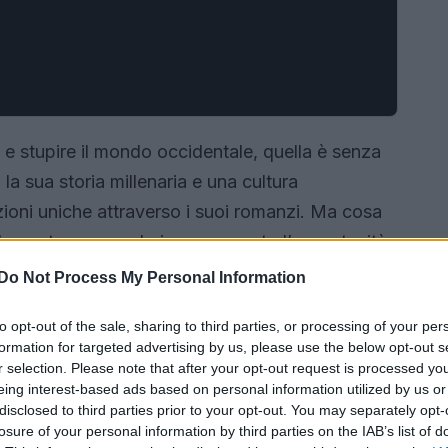
 e stupire il mondo occidentale, quella è senza
a sua storia millenaria e una cultura
zioni uniche attraverso i suoi romanzi. Ma cosa
ol Levante, ma non hai ancora avuto l’opportunità
tura è il miglior viaggio possibile! Ecco allora
Do Not Process My Personal Information
raccontano storie avvincenti, ma ti
to opt-out of the sale, sharing to third parties, or processing of your per
onese, dalle leggende antiche alla vita
formation for targeted advertising by us, please use the below opt-out s
 meraviglie?
Iniziamo!
r selection. Please note that after your opt-out request is processed y
eing interest-based ads based on personal information utilized by us or
disclosed to third parties prior to your opt-out. You may separately opt-
losure of your personal information by third parties on the IAB’s list of