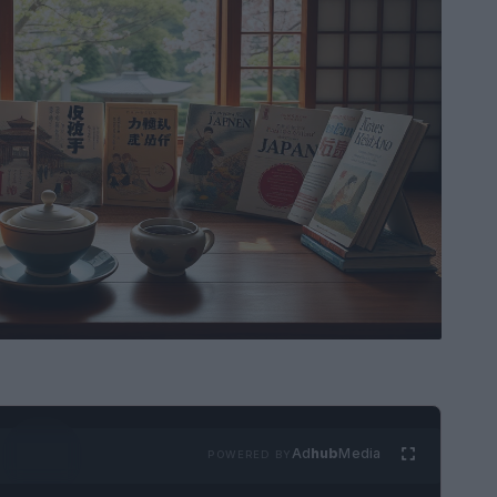
Ad
hub
Media
POWERED BY