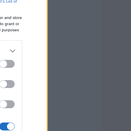
B’s List of
er and store
to grant or
ed purposes