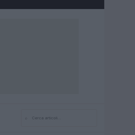
⌕
Cerca