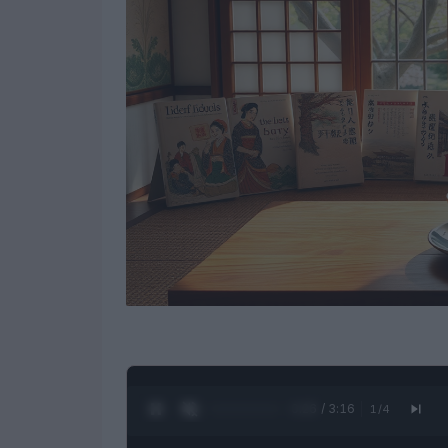
0:27 / 3:16
1
/
4