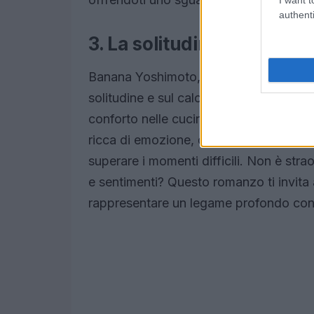
authenti
3. La solitudine e la cucin
Banana Yoshimoto, con il suo
“Kitche
solitudine e sul calore della famiglia. 
conforto nelle cucine, simbolo di rifugi
ricca di emozione, descrivendo come i ri
superare i momenti difficili. Non è stra
e sentimenti? Questo romanzo ti invita 
rappresentare un legame profondo con