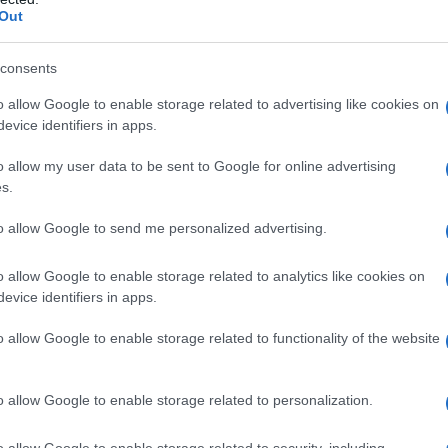
ende tutto in modo impulsivo, Maho impara a
Out
loro percorsi si incrociano nuovamente, rivelando
luenzare la propria vita. Ti sei mai chiesto
consents
cambiare il nostro destino? Questo racconto
o allow Google to enable storage related to advertising like cookies on
evice identifiers in apps.
nsabilità, delle tradizioni e del legame familiare,
ale ogni scelta che facciamo.
o allow my user data to be sent to Google for online advertising
s.
erca della libertà
to allow Google to send me personalized advertising.
to”
, un ritratto profondo della condizione
o allow Google to enable storage related to analytics like cookies on
si confrontano con le pressioni sociali e le
evice identifiers in apps.
doriko vivono esperienze che mettono in
o allow Google to enable storage related to functionality of the website
do la lotta per il diritto di scegliere il proprio
spettative sociali? Questo romanzo esplora temi di
o allow Google to enable storage related to personalization.
 della felicità, in un contesto spesso opprimente,
 sfide che molte donne affrontano.
o allow Google to enable storage related to security, including