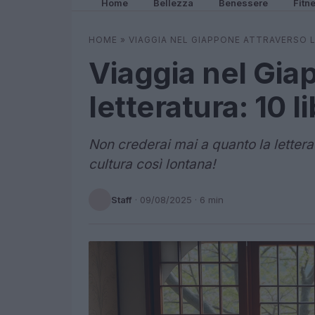
Home
Bellezza
Benessere
Fitn
HOME
»
VIAGGIA NEL GIAPPONE ATTRAVERSO L
Viaggia nel Gia
letteratura: 10 
Non crederai mai a quanto la letter
cultura così lontana!
Staff
·
09/08/2025
· 6 min