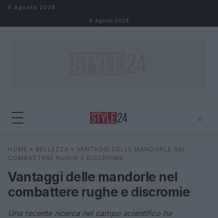
Salta al contenuto
8 Agosto 2026
8 Agosto 2026
⌕
×
⌕
HOME
»
BELLEZZA
»
VANTAGGI DELLE MANDORLE NEL
Cerca
COMBATTERE RUGHE E DISCROMIE
Vantaggi delle mandorle nel
combattere rughe e discromie
Una recente ricerca nel campo scientifico ha