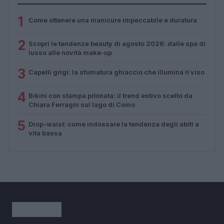
1
Come ottenere una manicure impeccabile e duratura
2
Scopri le tendenze beauty di agosto 2026: dalle spa di
lusso alle novità make-up
3
Capelli grigi: la sfumatura ghiaccio che illumina il viso
4
Bikini con stampa pitonata: il trend estivo scelto da
Chiara Ferragni sul lago di Como
5
Drop-waist: come indossare la tendenza degli abiti a
vita bassa