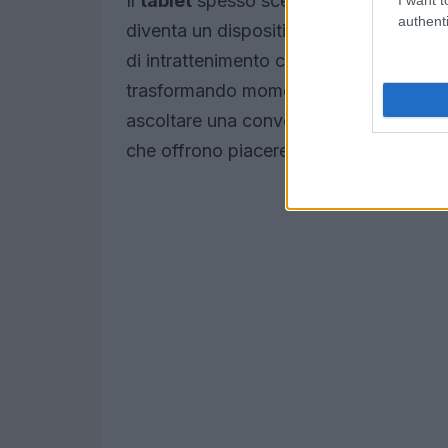
Il
tablet
spesso scelto come compromess
authenti
diventa un dispositivo moltiplicatore di
di intrattenimento continuo. Serie, soci
trasformando momenti potenzialmente r
ascoltare una conversazione o osserva
che offrono piacere immediato ma non 