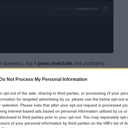
Ad
hub
Media
POWERED BY
e davvero, ma il
peso mentale
che portiamo
positivo di lavoro nella stanza crea un costante
Do Not Process My Personal Information
 email non lette, scadenze che sembrano avanzare
sti elementi agiscono come stimoli silenziosi
to opt-out of the sale, sharing to third parties, or processing of your per
i davvero dagli impegni quotidiani e di entrare
formation for targeted advertising by us, please use the below opt-out s
r selection. Please note that after your opt-out request is processed y
eing interest-based ads based on personal information utilized by us or
disclosed to third parties prior to your opt-out. You may separately opt-
losure of your personal information by third parties on the IAB’s list of