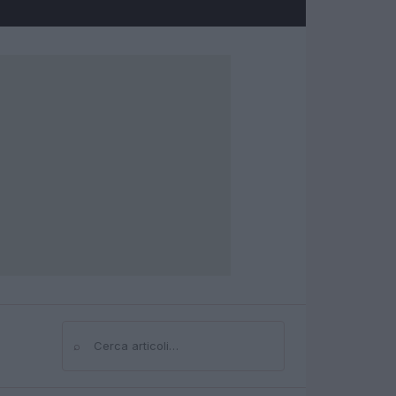
⌕
Cerca