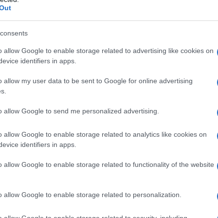
Out
are uno schermo che ruba attenzione e frammenta
consents
o allow Google to enable storage related to advertising like cookies on
 dispositivo sullo stress e
evice identifiers in apps.
o allow my user data to be sent to Google for online advertising
s.
lge la funzione di un
segnale di chiamata
to allow Google to send me personalized advertising.
a, la sua vicinanza mantiene una soglia di
risce il rilascio di ormoni legati allo stress e
o allow Google to enable storage related to analytics like cookies on
ontesto circostante. Quando la mente rimane
evice identifiers in apps.
ali si appiattiscono: il gusto dei cibi, la
o allow Google to enable storage related to functionality of the website
, il ritmo naturale del sonno perdono intensità.
o allow Google to enable storage related to personalization.
ione
o allow Google to enable storage related to security, including