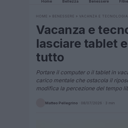
Home
Bellezza
Benessere
Fitn
HOME
»
BENESSERE
»
VACANZA E TECNOLOGIA
Vacanza e tecno
lasciare tablet
tutto
Portare il computer o il tablet in va
carico mentale che ostacola il ripo
modifica la percezione del tempo li
Matteo Pellegrino
·
08/07/2026
· 3 min