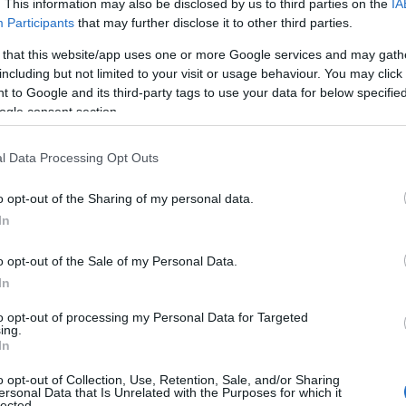
. This information may also be disclosed by us to third parties on the
IA
Participants
that may further disclose it to other third parties.
 that this website/app uses one or more Google services and may gath
including but not limited to your visit or usage behaviour. You may click 
 to Google and its third-party tags to use your data for below specifi
ogle consent section.
l Data Processing Opt Outs
o opt-out of the Sharing of my personal data.
In
o opt-out of the Sale of my Personal Data.
In
to opt-out of processing my Personal Data for Targeted
 del
cortisolo
l’ormone dello stress, e invece la
ing.
In
r tende ad aumentarne i livelli. Questo fenomeno
lementi a evocare la necessità di controllo e
o opt-out of Collection, Use, Retention, Sale, and/or Sharing
ersonal Data that Is Unrelated with the Purposes for which it
nte. Invece di ascoltare il vento o il suono
lected.