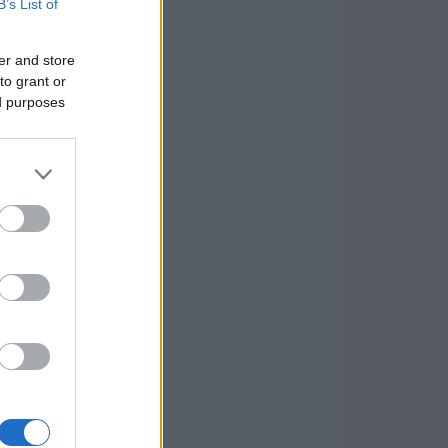
B’s List of
er and store
to grant or
ed purposes