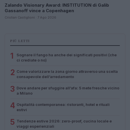
Zalando Visionary Award: INSTITUTION di Galib
Gassanoff vince a Copenhagen
Cristian Castiglioni · 7 Ago 2026
PIÙ LETTI
1
Sognare il fango ha anche dei significati positivi (che
ci crediate o no)
2
Come valorizzare la zona giorno attraverso una scelta
consapevole dell’arredamento
3
Dove andare per sfuggire all’afa: 5 mete fresche vicino
a Milano
4
Ospitalità contemporanea: ristoranti, hotel e rituali
estivi
5
Tendenze estive 2026: zero-proof, cucina locale e
viaggi esperienziali