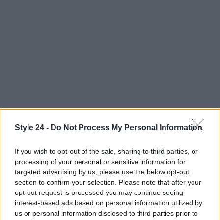
Style 24 -
Do Not Process My Personal Information
Infine, il tema dell’allattamento al seno rimane
If you wish to opt-out of the sale, sharing to third parties, or
controverso. In alcuni paesi, come quelli dell’Africa
processing of your personal or sensitive information for
subsahariana, dove l’HIV è più prevalente,
targeted advertising by us, please use the below opt-out
section to confirm your selection. Please note that after your
l’allattamento al seno può essere raccomandato
opt-out request is processed you may continue seeing
dalle autorità sanitarie, poiché il rischio di
interest-based ads based on personal information utilized by
trasmissione è basso se la madre ha una carica
us or personal information disclosed to third parties prior to