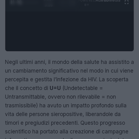
Ad
hub
Media
POWERED
1
/
4
3:16
BY
Negli ultimi anni, il mondo della salute ha assistito a
un cambiamento significativo nel modo in cui viene
percepita e gestita l’infezione da HIV. La scoperta
che il concetto di
U=U
(Undetectable =
Untransmittable, ovvero non rilevabile = non
trasmissibile) ha avuto un impatto profondo sulla
vita delle persone sieropositive, liberandole da
timori e pregiudizi precedenti. Questo progresso
scientifico ha portato alla creazione di campagne