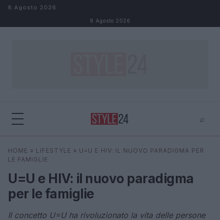
Salta al contenuto
8 Agosto 2026
8 Agosto 2026
⌕
×
⌕
HOME
»
LIFESTYLE
»
U=U E HIV: IL NUOVO PARADIGMA PER
Cerca
LE FAMIGLIE
U=U e HIV: il nuovo paradigma
per le famiglie
Il concetto U=U ha rivoluzionato la vita delle persone