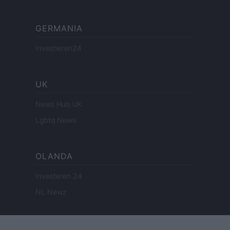
GERMANIA
Investieren24
UK
News Hub UK
Lgbtq News
OLANDA
Investeren 24
NL Newz