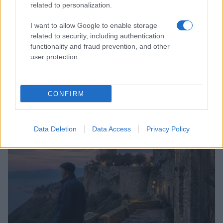
related to personalization.
I want to allow Google to enable storage
related to security, including authentication
functionality and fraud prevention, and other
user protection.
Copenhagen Fashion Week SS27: le novità che stanno
CONFIRM
rivoluzionando la moda
Cristian Castiglioni · 8 Ago 2026
Data Deletion
Data Access
Privacy Policy
LIFESTYLE