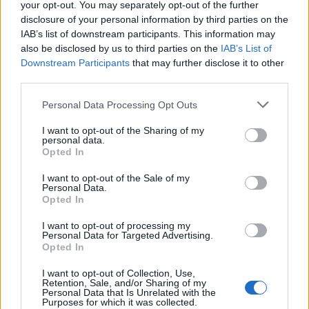
your opt-out. You may separately opt-out of the further
virale controllata. In Italia, però, si tende a
disclosure of your personal information by third parties on the
scoraggiarlo. Le nuove linee guida, tuttavia,
IAB’s list of downstream participants. This information may
incoraggiano il dialogo e il supporto per le donne
also be disclosed by us to third parties on the
IAB’s List of
Downstream Participants
that may further disclose it to other
che decidono di allattare, tenendo conto delle loro
third parties.
scelte e delle evidenze scientifiche.
Please note that this website/app uses one or more Google
Personal Data Processing Opt Outs
services and may gather and store information including but
not limited to your visit or usage behaviour. You may click to
I want to opt-out of the Sharing of my
personal data.
AUTORE
grant or deny consent to Google and its third-party tags to
Opted In
Staff
use your data for below specified purposes in below Google
consent section.
I want to opt-out of the Sale of my
Personal Data.
Opted In
I want to opt-out of processing my
Personal Data for Targeted Advertising.
Opted In
I want to opt-out of Collection, Use,
Retention, Sale, and/or Sharing of my
Personal Data that Is Unrelated with the
Purposes for which it was collected.