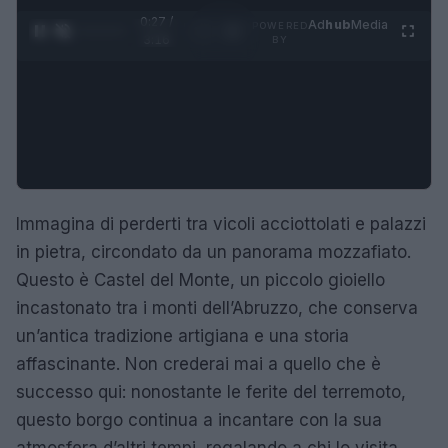
0:28 /
Ad
hub
Media
POWERED
1
/
4
3:16
BY
Immagina di perderti tra vicoli acciottolati e palazzi
in pietra, circondato da un panorama mozzafiato.
Questo è Castel del Monte, un piccolo gioiello
incastonato tra i monti dell’Abruzzo, che conserva
un’antica tradizione artigiana e una storia
affascinante. Non crederai mai a quello che è
successo qui: nonostante le ferite del terremoto,
questo borgo continua a incantare con la sua
atmosfera d’altri tempi, regalando a chi lo visita