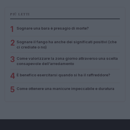
PIÙ LETTI
1
Sognare una bara è presagio di morte?
2
Sognare il fango ha anche dei significati positivi (che
ci crediate o no)
3
Come valorizzare la zona giorno attraverso una scelta
consapevole dell’arredamento
4
È benefico esercitarsi quando si ha il raffreddore?
5
Come ottenere una manicure impeccabile e duratura