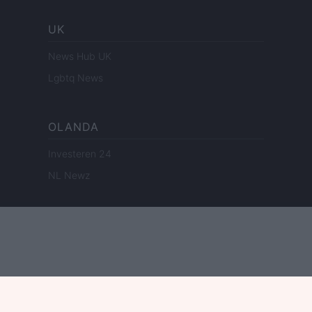
UK
News Hub UK
Lgbtq News
OLANDA
Investeren 24
NL Newz