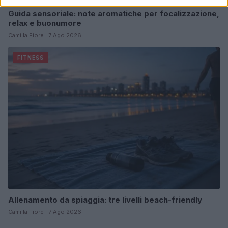
Guida sensoriale: note aromatiche per focalizzazione,
relax e buonumore
Camilla Fiore · 7 Ago 2026
FITNESS
Allenamento da spiaggia: tre livelli beach-friendly
Camilla Fiore · 7 Ago 2026