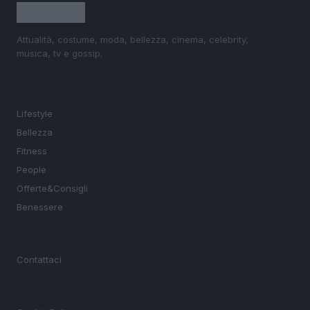
Attualità, costume, moda, bellezza, cinema, celebrity,
musica, tv e gossip.
SEZIONI
Lifestyle
Bellezza
Fitness
People
Offerte&Consigli
Benessere
MAGAZINE
Contattaci
LEGALE