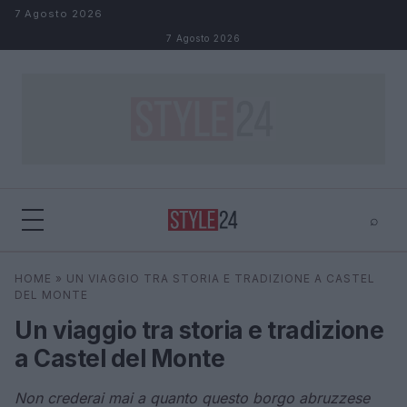
Salta al contenuto
7 Agosto 2026
7 Agosto 2026
⌕
×
⌕
HOME
»
UN VIAGGIO TRA STORIA E TRADIZIONE A CASTEL
Cerca
DEL MONTE
Un viaggio tra storia e tradizione
a Castel del Monte
Non crederai mai a quanto questo borgo abruzzese