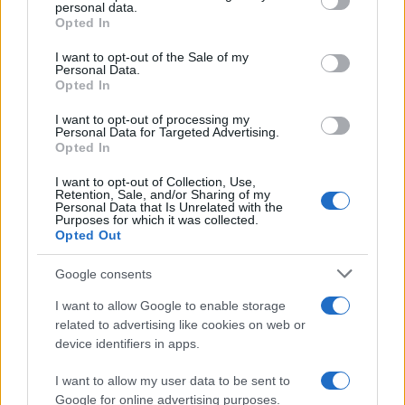
personal data.
grant or deny consent to Google and its third-party tags to
Opted In
use your data for below specified purposes in below Google
consent section.
I want to opt-out of the Sale of my
Personal Data.
Opted In
I want to opt-out of processing my
Personal Data for Targeted Advertising.
Opted In
I want to opt-out of Collection, Use,
Retention, Sale, and/or Sharing of my
Personal Data that Is Unrelated with the
Purposes for which it was collected.
Opted Out
Google consents
I want to allow Google to enable storage
related to advertising like cookies on web or
device identifiers in apps.
Continua a leggere
I want to allow my user data to be sent to
BELLEZZA
Google for online advertising purposes.