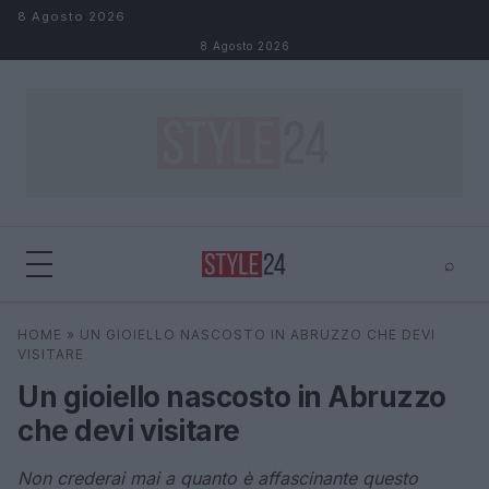
Salta al contenuto
8 Agosto 2026
8 Agosto 2026
⌕
×
⌕
HOME
»
UN GIOIELLO NASCOSTO IN ABRUZZO CHE DEVI
Cerca
VISITARE
Un gioiello nascosto in Abruzzo
che devi visitare
Non crederai mai a quanto è affascinante questo