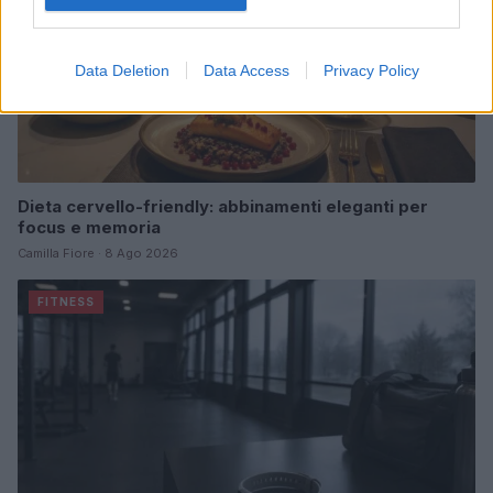
Data Deletion
Data Access
Privacy Policy
Dieta cervello-friendly: abbinamenti eleganti per
focus e memoria
Camilla Fiore · 8 Ago 2026
FITNESS