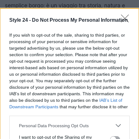
semplice borgo: è un viaggio tra storia, natura e
sapori che ti lascerà senza parole. Non perdere
Style 24 -
Do Not Process My Personal Information
l’occasione di scoprire questo tesoro nascosto nel
Parco Nazionale d’Abruzzo. Ogni visita è
If you wish to opt-out of the sale, sharing to third parties, or
un’opportunità per rimanere incantati dalla sua
processing of your personal or sensitive information for
targeted advertising by us, please use the below opt-out
bellezza e dalla varietà di esperienze che offre.
section to confirm your selection. Please note that after your
Pronto a partire per un’avventura indimenticabile?
opt-out request is processed you may continue seeing
🌄✨
interest-based ads based on personal information utilized by
us or personal information disclosed to third parties prior to
your opt-out. You may separately opt-out of the further
disclosure of your personal information by third parties on the
AUTORE
IAB’s list of downstream participants. This information may
Staff
also be disclosed by us to third parties on the
IAB’s List of
Downstream Participants
that may further disclose it to other
third parties.
Please note that this website/app uses one or more Google
Personal Data Processing Opt Outs
services and may gather and store information including but
not limited to your visit or usage behaviour. You may click to
I want to opt-out of the Sharing of my