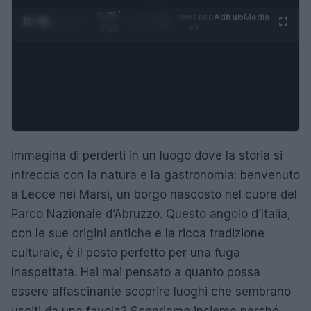
0:29 /
Ad
hub
Media
POWERED
1
/
4
3:16
BY
Immagina di perderti in un luogo dove la storia si
intreccia con la natura e la gastronomia: benvenuto
a Lecce nei Marsi, un borgo nascosto nel cuore del
Parco Nazionale d’Abruzzo. Questo angolo d’Italia,
con le sue origini antiche e la ricca tradizione
culturale, è il posto perfetto per una fuga
inaspettata. Hai mai pensato a quanto possa
essere affascinante scoprire luoghi che sembrano
usciti da una favola? Scopriamo insieme perché