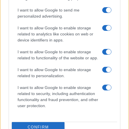
I want to allow Google to send me
personalized advertising.
I want to allow Google to enable storage
related to analytics like cookies on web or
device identifiers in apps.
I want to allow Google to enable storage
related to functionality of the website or app.
I want to allow Google to enable storage
related to personalization.
Italian manicure: la tecnica di manicure che slancia le
unghie e domina i social
I want to allow Google to enable storage
Camilla Fiore · 8 Ago 2026
related to security, including authentication
functionality and fraud prevention, and other
ALIMENTAZIONE
user protection.
CONFIRM