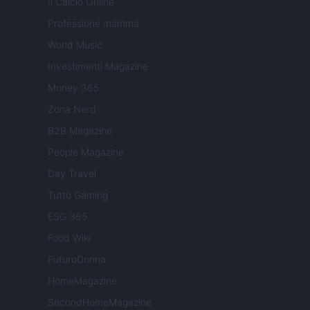
Il Calcio Online
Professione mamma
World Music
Investimenti Magazine
Money 365
Zona Nerd
B2B Magazine
People Magazine
Day Travel
Tutto Gaming
ESG 365
Food Wiki
FuturoDonna
HomeMagazine
SecondHomeMagazine