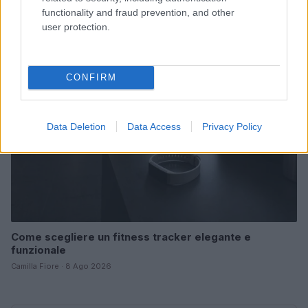
functionality and fraud prevention, and other
Camilla Fiore · 8 Ago 2026
user protection.
FITNESS
CONFIRM
Data Deletion
Data Access
Privacy Policy
Come scegliere un fitness tracker elegante e
funzionale
Camilla Fiore · 8 Ago 2026