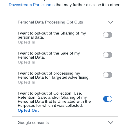
Downstream Participants
that may further disclose it to other
third parties.
Please note that this website/app uses one or more Google
Personal Data Processing Opt Outs
services and may gather and store information including but
not limited to your visit or usage behaviour. You may click to
I want to opt-out of the Sharing of my
personal data.
grant or deny consent to Google and its third-party tags to
Opted In
use your data for below specified purposes in below Google
Continua a leggere
consent section.
I want to opt-out of the Sale of my
Personal Data.
Opted In
BELLEZZA
I want to opt-out of processing my
Personal Data for Targeted Advertising.
Opted In
I want to opt-out of Collection, Use,
Retention, Sale, and/or Sharing of my
Personal Data that Is Unrelated with the
Purposes for which it was collected.
Opted Out
Google consents