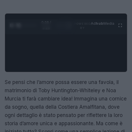
0:29 /
Ad
hub
Media
POWERED
1
/
4
3:16
BY
Se pensi che l’amore possa essere una favola, il
matrimonio di Toby Huntington-Whiteley e Noa
Murcia ti farà cambiare idea! Immagina una cornice
da sogno, quella della Costiera Amalfitana, dove
ogni dettaglio è stato pensato per riflettere la loro
storia d’amore unica e appassionante. Ma come è
iniziato tutto? Scopri come una semplice lezione di