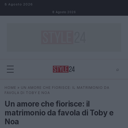
Salta al contenuto
8 Agosto 2026
8 Agosto 2026
⌕
×
⌕
HOME
»
UN AMORE CHE FIORISCE: IL MATRIMONIO DA
Cerca
FAVOLA DI TOBY E NOA
Un amore che fiorisce: il
matrimonio da favola di Toby e
Noa