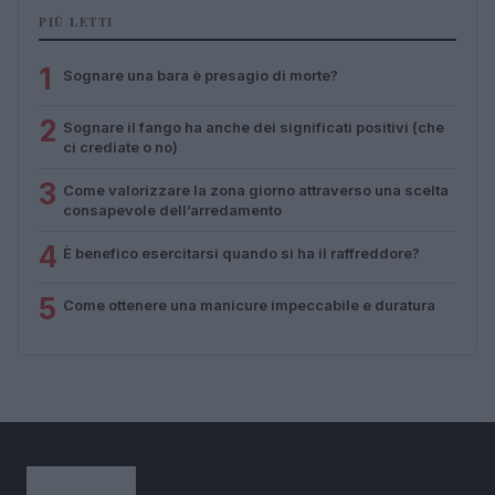
PIÙ LETTI
1
Sognare una bara è presagio di morte?
2
Sognare il fango ha anche dei significati positivi (che
ci crediate o no)
3
Come valorizzare la zona giorno attraverso una scelta
consapevole dell’arredamento
4
È benefico esercitarsi quando si ha il raffreddore?
5
Come ottenere una manicure impeccabile e duratura