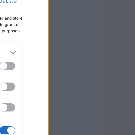
B’s List of
er and store
to grant or
ed purposes