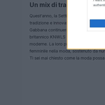
Un mix di tradizione e in
authenti
Quest’anno, la Settimana della Moda di 
tradizione e innovazione. Mentre marc
Gabbana continueranno a dominare le pa
britannico KNWLS porteranno una venta
moderne. La loro presenza rappresent
femminile nella moda, sostenuto da nu
Ti sei mai chiesto come la moda possa r