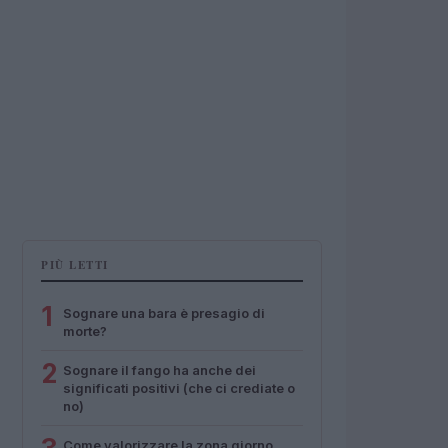
PIÙ LETTI
1
Sognare una bara è presagio di
morte?
2
Sognare il fango ha anche dei
significati positivi (che ci crediate o
no)
Come valorizzare la zona giorno