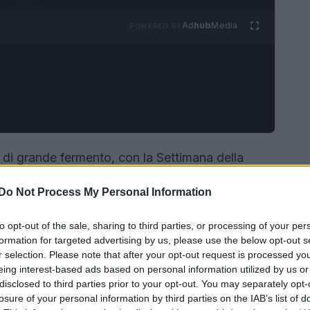
Ad
hub
Media
POWERED BY
di grande fermento, con la Settimana della
per decollare. Sei pronto a scoprire tutto ciò
Do Not Process My Personal Information
mergenti e ritorni attesi, questa edizione
scerà tutti a bocca aperta. La sfilata di debutto
to opt-out of the sale, sharing to third parties, or processing of your per
 iconici e l’anniversario di Giorgio Armani sono
formation for targeted advertising by us, please use the below opt-out s
r selection. Please note that after your opt-out request is processed y
o i fashionisti di tutto il mondo. Non crederai
eing interest-based ads based on personal information utilized by us or
disclosed to third parties prior to your opt-out. You may separately opt-
losure of your personal information by third parties on the IAB’s list of