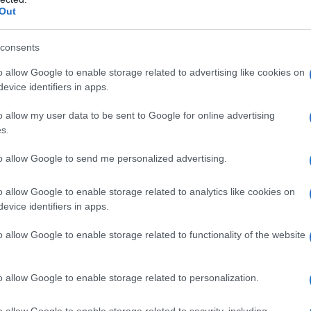
Out
Questi designer emergenti porteranno una
ompensando le 11 assenze di marchi storici. Tra i
consents
e Bottega Veneta, tutti pronti a mostrare le loro
o allow Google to enable storage related to advertising like cookies on
à dedicata alla presentazione della collezione di
evice identifiers in apps.
 in cui il nuovo direttore creativo svelerà la sua
o allow my user data to be sent to Google for online advertising
tamente inedito. Non è un evento da perdere,
s.
to allow Google to send me personalized advertising.
ellotti, che farà il suo debutto da Jil Sander,
o allow Google to enable storage related to analytics like cookies on
 prima collezione per Bottega Veneta il 27
evice identifiers in apps.
ersario di Giorgio Armani sarà celebrato con una
o allow Google to enable storage related to functionality of the website
i storici, un tributo imperdibile alla carriera di
tempo. Chi non vorrebbe essere presente a un
o allow Google to enable storage related to personalization.
o allow Google to enable storage related to security, including