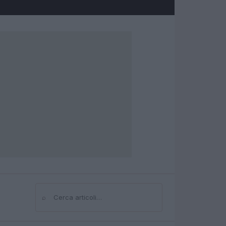
⌕
Cerca