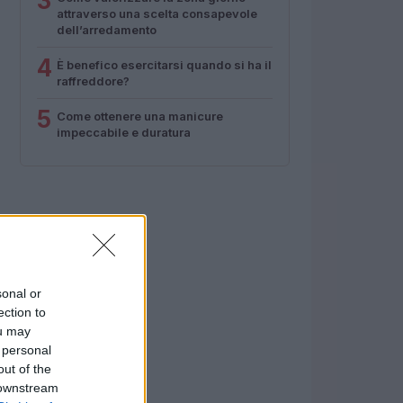
3
attraverso una scelta consapevole
dell’arredamento
4
È benefico esercitarsi quando si ha il
raffreddore?
5
Come ottenere una manicure
impeccabile e duratura
sonal or
ection to
ou may
 personal
out of the
 downstream