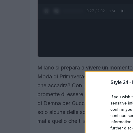
0:28 / 2:02
1
/
4
Milano si prepara a vivere un momento 
Moda di Primavera-Estate 2026 che sta 
Style 24 -
che accadrà? Con una miscela di nomi e
promette di essere un’esperienza che la
If you wish 
di Demna per Gucci, il ritorno di marchi
sensitive in
confirm you
solo alcune delle sorprese che aspettan
continue se
mai a quello che ti aspetta!
information 
further disc