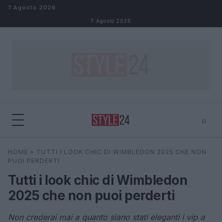
Salta al contenuto
7 Agosto 2026
7 Agosto 2026
⌕
×
⌕
HOME
»
TUTTI I LOOK CHIC DI WIMBLEDON 2025 CHE NON
Cerca
PUOI PERDERTI
Tutti i look chic di Wimbledon
2025 che non puoi perderti
Non crederai mai a quanto siano stati eleganti i vip a