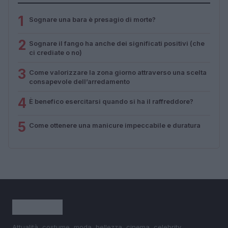
1
Sognare una bara è presagio di morte?
2
Sognare il fango ha anche dei significati positivi (che
ci crediate o no)
3
Come valorizzare la zona giorno attraverso una scelta
consapevole dell’arredamento
4
È benefico esercitarsi quando si ha il raffreddore?
5
Come ottenere una manicure impeccabile e duratura
Attualità, costume, moda, bellezza, cinema, celebrity,