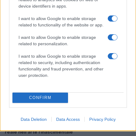
device identifiers in apps.
Le nuove Havaianas Kitten Heel debuttano a
I want to allow Google to enable storage
Copenhagen: un mix di comfort e stile
related to functionality of the website or app.
Matteo Pellegrino · 7 Ago 2026
I want to allow Google to enable storage
BELLEZZA
related to personalization.
I want to allow Google to enable storage
related to security, including authentication
functionality and fraud prevention, and other
user protection.
CONFIRM
Data Deletion
Data Access
Privacy Policy
Milano ospita una mostra sul contrasto tra ideale e
reale nell’arte rinascimentale