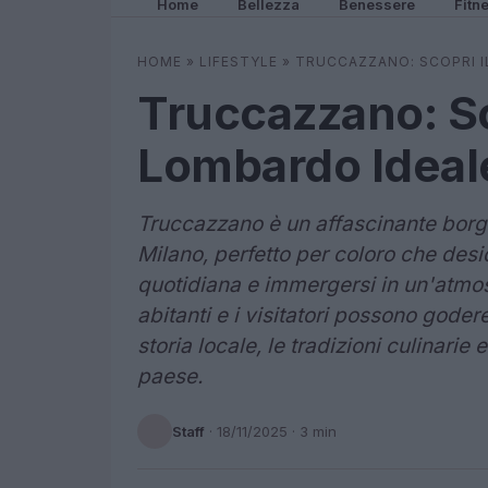
Home
Bellezza
Benessere
Fitn
HOME
»
LIFESTYLE
»
TRUCCAZZANO: SCOPRI I
Truccazzano: Sc
Lombardo Ideale
Truccazzano è un affascinante borgo
Milano, perfetto per coloro che deside
quotidiana e immergersi in un'atmosfe
abitanti e i visitatori possono gode
storia locale, le tradizioni culinarie
paese.
Staff
·
18/11/2025
· 3 min