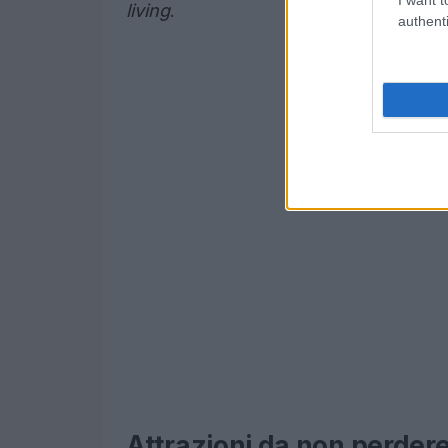
living
.
authenti
Attrazioni da non perder