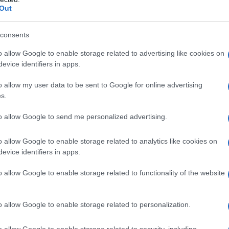
 l’essenza.
Out
 borgo
consents
o allow Google to enable storage related to advertising like cookies on
menticato, con poche persone e strutture in
evice identifiers in apps.
ditore
Christian Manzoni
ha visto potenziale e
o allow my user data to be sent to Google for online advertising
 di Lombardia. Attraverso la sua società,
Eureka
s.
pazi nel centro del borgo, dando così nuova vita
to allow Google to send me personalized advertising.
 aggregazione sociale.
o allow Google to enable storage related to analytics like cookies on
evice identifiers in apps.
a con
Oxigenio S.B.
, un’azienda fondata da
Sara
o allow Google to enable storage related to functionality of the website
one dell’identità dei luoghi. Insieme stanno
in spazi vivibili, dove la comunità può riunirsi
o allow Google to enable storage related to personalization.
o il borgo un punto di riferimento per il
slow
o allow Google to enable storage related to security, including