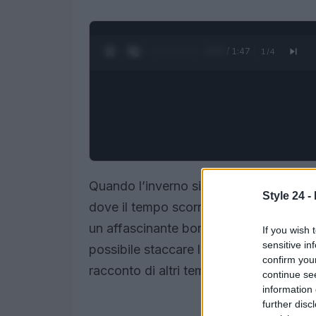
0:28 / 1:47
1
/
4
Quando l’inverno si avvicina, molti sento
Style 24 -
dove il tempo scorre con calma. A poch
un affascinante borgo lombardo che ha a
If you wish 
sensitive in
possibile staccare la spina e immerger
confirm you
racconto di altri tempi.
continue se
information 
further disc