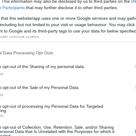
. This information may also be disclosed by us to third parties on the
IA
Participants
that may further disclose it to other third parties.
 that this website/app uses one or more Google services and may gath
including but not limited to your visit or usage behaviour. You may click 
 to Google and its third-party tags to use your data for below specifi
ogle consent section.
l Data Processing Opt Outs
o opt-out of the Sharing of my personal data.
In
o opt-out of the Sale of my Personal Data.
In
to opt-out of processing my Personal Data for Targeted
ing.
sitare, ma un progetto ambizioso che mira a
In
sua architettura storica. Il programma, denominato
o opt-out of Collection, Use, Retention, Sale, and/or Sharing
ito per valorizzare l’autenticità di questo borgo,
ersonal Data that Is Unrelated with the Purposes for which it
lected.