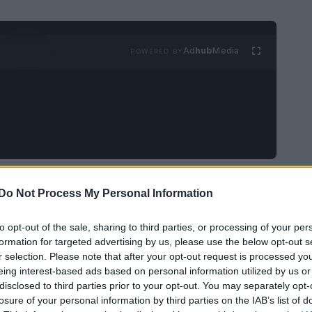
Ad
hub
Media
POWERED BY
no il bisogno di rallentare e rifugiarsi in luoghi
Do Not Process My Personal Information
i chilometri da Milano si trova
Truccazzano
,
bbracciato il concetto di vita lenta. Qui è
to opt-out of the sale, sharing to third parties, or processing of your per
formation for targeted advertising by us, please use the below opt-out s
si in atmosfere che sembrano uscite da un
r selection. Please note that after your opt-out request is processed y
eing interest-based ads based on personal information utilized by us or
disclosed to third parties prior to your opt-out. You may separately opt-
losure of your personal information by third parties on the IAB’s list of