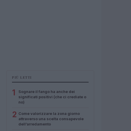
PIÙ LETTI
1
Sognare il fango ha anche dei
significati positivi (che ci crediate o
no)
2
Come valorizzare la zona giorno
attraverso una scelta consapevole
dell’arredamento