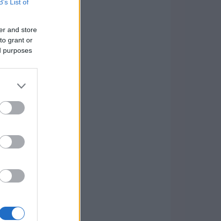
B’s List of
er and store
to grant or
ed purposes