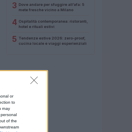
3
Dove andare per sfuggire all’afa: 5
mete fresche vicino a Milano
4
Ospitalità contemporanea: ristoranti,
hotel e rituali estivi
5
Tendenze estive 2026: zero-proof,
cucina locale e viaggi esperienziali
sonal or
ection to
ou may
 personal
out of the
 downstream