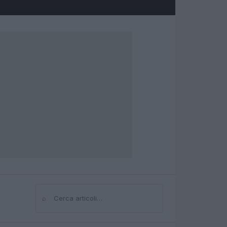
⌕
Cerca