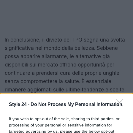
In conclusione, il divieto del TPO segna una svolta
significativa nel mondo della bellezza. Sebbene
possa apparire allarmante, le alternative già
disponibili sul mercato offrono opportunità per
continuare a prendersi cura delle proprie unghie
senza compromettere la salute. È essenziale
rimanere aggiornati sulle ultime tendenze e scelte
consapevoli nel mondo della nail art!
Style 24 -
Do Not Process My Personal Information
If you wish to opt-out of the sale, sharing to third parties, or
AUTORE
processing of your personal or sensitive information for
Staff
targeted advertising by us, please use the below opt-out