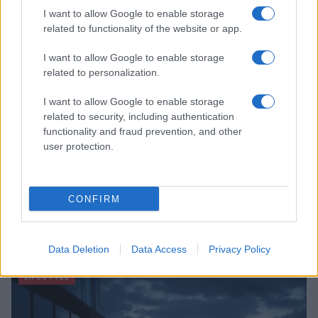
I want to allow Google to enable storage
ALIMENTAZIONE
related to functionality of the website or app.
I want to allow Google to enable storage
related to personalization.
I want to allow Google to enable storage
related to security, including authentication
functionality and fraud prevention, and other
user protection.
CONFIRM
Come pulire le cozze in modo perfetto: guida pratica
per principianti
Matteo Pellegrino · 9 Ago 2026
Data Deletion
Data Access
Privacy Policy
LIFESTYLE