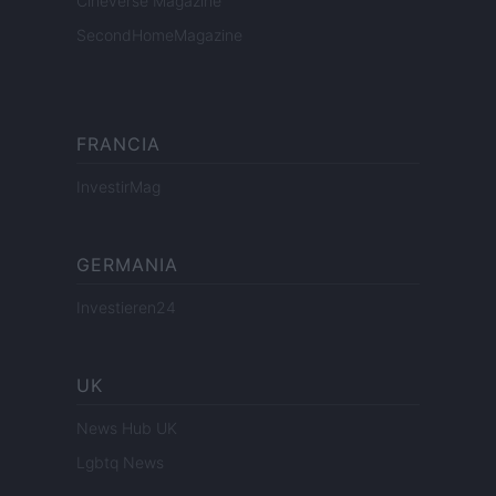
Cineverse Magazine
SecondHomeMagazine
FRANCIA
InvestirMag
GERMANIA
Investieren24
UK
News Hub UK
Lgbtq News