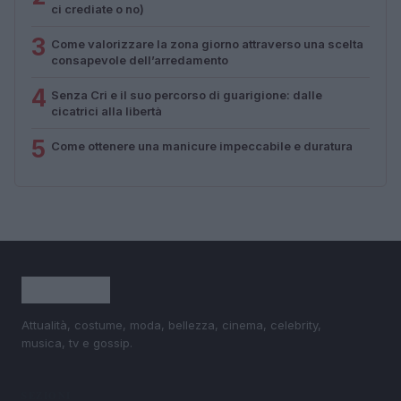
ci crediate o no)
3
Come valorizzare la zona giorno attraverso una scelta
consapevole dell’arredamento
4
Senza Cri e il suo percorso di guarigione: dalle
cicatrici alla libertà
5
Come ottenere una manicure impeccabile e duratura
Attualità, costume, moda, bellezza, cinema, celebrity,
musica, tv e gossip.
SEZIONI