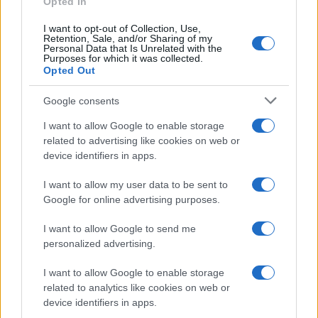
Opted In
I want to opt-out of Collection, Use,
Continua a leggere
Retention, Sale, and/or Sharing of my
Personal Data that Is Unrelated with the
Purposes for which it was collected.
Opted Out
BELLEZZA
Google consents
I want to allow Google to enable storage
related to advertising like cookies on web or
device identifiers in apps.
I want to allow my user data to be sent to
Google for online advertising purposes.
I want to allow Google to send me
personalized advertising.
I want to allow Google to enable storage
Cosmetici cooling: la nuova tendenza beauty in Cina
per l’estate 2026
related to analytics like cookies on web or
device identifiers in apps.
Camilla Fiore · 9 Ago 2026