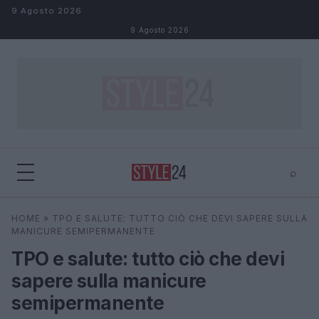
Salta al contenuto
9 Agosto 2026
9 Agosto 2026
⌕
×
⌕
HOME
»
TPO E SALUTE: TUTTO CIÒ CHE DEVI SAPERE SULLA
Cerca
MANICURE SEMIPERMANENTE
TPO e salute: tutto ciò che devi
sapere sulla manicure
semipermanente