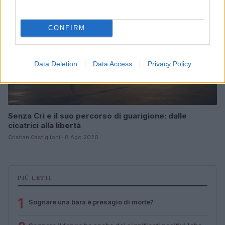
CONFIRM
Data Deletion
Data Access
Privacy Policy
Senza Cri e il suo percorso di guarigione: dalle
cicatrici alla libertà
Cristian Castiglioni · 8 Ago 2026
PIÙ LETTI
1
Sognare una bara è presagio di morte?