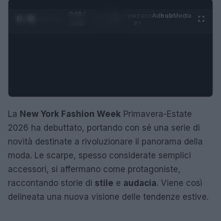
0:29 /
Ad
hub
Media
POWERED
1
/
4
3:16
BY
La
New York Fashion Week
Primavera-Estate
2026 ha debuttato, portando con sé una serie di
novità destinate a rivoluzionare il panorama della
moda. Le scarpe, spesso considerate semplici
accessori, si affermano come protagoniste,
raccontando storie di
stile
e
audacia
. Viene così
delineata una nuova visione delle tendenze estive.