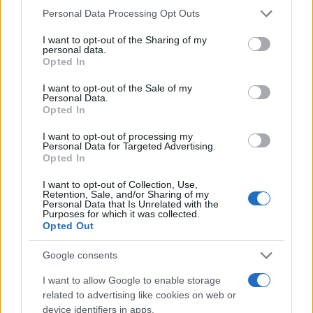
Please note that this website/app uses one or more Google
Personal Data Processing Opt Outs
services and may gather and store information including but
not limited to your visit or usage behaviour. You may click to
I want to opt-out of the Sharing of my
Continua a leggere
personal data.
grant or deny consent to Google and its third-party tags to
Opted In
use your data for below specified purposes in below Google
FITNESS
consent section.
I want to opt-out of the Sale of my
Personal Data.
Opted In
I want to opt-out of processing my
Personal Data for Targeted Advertising.
Opted In
I want to opt-out of Collection, Use,
Retention, Sale, and/or Sharing of my
Personal Data that Is Unrelated with the
Purposes for which it was collected.
Opted Out
Google consents
Smartband o smartwatch: come scegliere il fitness
I want to allow Google to enable storage
tracker giusto
related to advertising like cookies on web or
Camilla Fiore · 8 Ago 2026
device identifiers in apps.