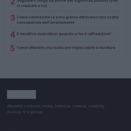
2
Sognare il fango ha anche dei significati positivi (che
ci crediate o no)
3
Come valorizzare la zona giorno attraverso una scelta
consapevole dell’arredamento
4
È benefico esercitarsi quando si ha il raffreddore?
5
Come ottenere una manicure impeccabile e duratura
Attualità, costume, moda, bellezza, cinema, celebrity,
musica, tv e gossip.
SEZIONI