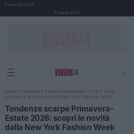
Salta al contenuto
8 Agosto 2026
8 Agosto 2026
⌕
×
⌕
HOME
»
TENDENZE SCARPE PRIMAVERA-ESTATE 2026:
Cerca
SCOPRI LE NOVITÀ DALLA NEW YORK FASHION WEEK
Tendenze scarpe Primavera-
Estate 2026: scopri le novità
dalla New York Fashion Week