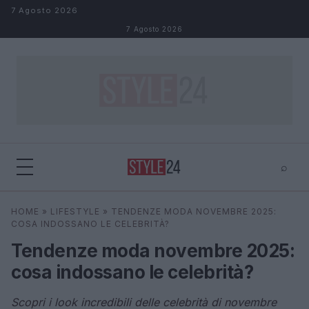
Salta al contenuto
7 Agosto 2026
7 Agosto 2026
⌕
×
⌕
HOME
»
LIFESTYLE
»
TENDENZE MODA NOVEMBRE 2025:
Cerca
COSA INDOSSANO LE CELEBRITÀ?
Tendenze moda novembre 2025:
cosa indossano le celebrità?
Scopri i look incredibili delle celebrità di novembre