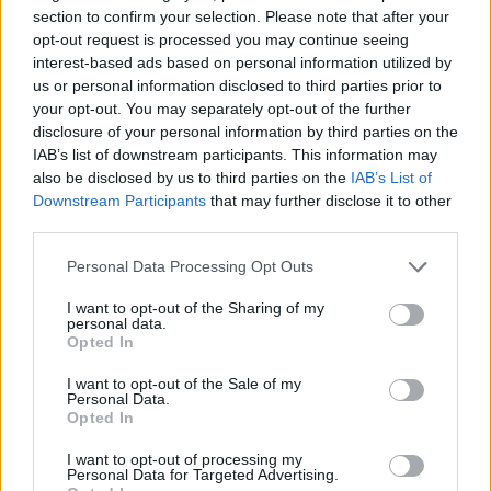
section to confirm your selection. Please note that after your
Continua a leggere
opt-out request is processed you may continue seeing
interest-based ads based on personal information utilized by
us or personal information disclosed to third parties prior to
LIFESTYLE
your opt-out. You may separately opt-out of the further
disclosure of your personal information by third parties on the
IAB’s list of downstream participants. This information may
also be disclosed by us to third parties on the
IAB’s List of
Downstream Participants
that may further disclose it to other
third parties.
Please note that this website/app uses one or more Google
Personal Data Processing Opt Outs
services and may gather and store information including but
not limited to your visit or usage behaviour. You may click to
I want to opt-out of the Sharing of my
personal data.
grant or deny consent to Google and its third-party tags to
Opted In
use your data for below specified purposes in below Google
consent section.
I want to opt-out of the Sale of my
Personal Data.
Le nuove Havaianas Kitten Heel debuttano a
Opted In
Copenhagen: un mix di comfort e stile
Matteo Pellegrino · 7 Ago 2026
I want to opt-out of processing my
Personal Data for Targeted Advertising.