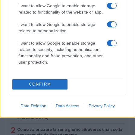
I want to allow Google to enable storage
related to functionality of the website or app.
I want to allow Google to enable storage
related to personalization.
I want to allow Google to enable storage
related to security, including authentication
functionality and fraud prevention, and other
Magna Pars Milano: un’esperienza olfattiva unica in un
user protection.
ex stabilimento di profumi
Matteo Pellegrino · 7 Ago 2026
CONFIRM
PIÙ LETTI
Data Deletion
Data Access
Privacy Policy
1
Sognare il fango ha anche dei significati positivi (che
ci crediate o no)
2
Come valorizzare la zona giorno attraverso una scelta
consapevole dell’arredamento