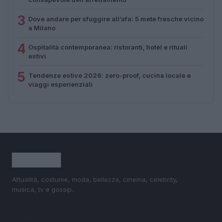
3
Dove andare per sfuggire all’afa: 5 mete fresche vicino
a Milano
4
Ospitalità contemporanea: ristoranti, hotel e rituali
estivi
5
Tendenze estive 2026: zero-proof, cucina locale e
viaggi esperienziali
Attualità, costume, moda, bellezza, cinema, celebrity,
musica, tv e gossip.
SEZIONI