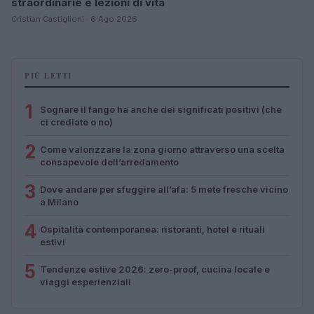
straordinarie e lezioni di vita
Cristian Castiglioni · 6 Ago 2026
PIÙ LETTI
1
Sognare il fango ha anche dei significati positivi (che
ci crediate o no)
2
Come valorizzare la zona giorno attraverso una scelta
consapevole dell’arredamento
3
Dove andare per sfuggire all’afa: 5 mete fresche vicino
a Milano
4
Ospitalità contemporanea: ristoranti, hotel e rituali
estivi
5
Tendenze estive 2026: zero-proof, cucina locale e
viaggi esperienziali