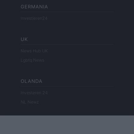
GERMANIA
Investieren24
UK
News Hub UK
Lgbtq News
OLANDA
Investeren 24
NL Newz