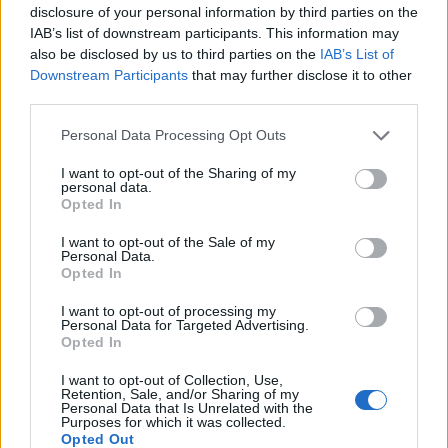
apparizione in una dichiarazione di intenti. Celebrità
disclosure of your personal information by third parties on the
IAB’s list of downstream participants. This information may
provenienti da vari ambiti, come attori e musicisti,
also be disclosed by us to third parties on the
IAB’s List of
stanno ridefinendo il concetto di eleganza con look
Downstream Participants
that may further disclose it to other
che sfidano le convenzioni.0
third parties.
Please note that this website/app uses one or more Google
Personal Data Processing Opt Outs
services and may gather and store information including but
not limited to your visit or usage behaviour. You may click to
I want to opt-out of the Sharing of my
AUTORE
personal data.
grant or deny consent to Google and its third-party tags to
Staff
Opted In
use your data for below specified purposes in below Google
consent section.
I want to opt-out of the Sale of my
Personal Data.
Opted In
I want to opt-out of processing my
Personal Data for Targeted Advertising.
Opted In
I want to opt-out of Collection, Use,
Retention, Sale, and/or Sharing of my
Personal Data that Is Unrelated with the
Purposes for which it was collected.
Opted Out