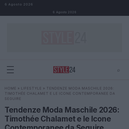
Salta al contenuto
6 Agosto 2026
6 Agosto 2026
⌕
×
⌕
HOME
»
LIFESTYLE
»
TENDENZE MODA MASCHILE 2026:
Cerca
TIMOTHÉE CHALAMET E LE ICONE CONTEMPORANEE DA
SEGUIRE
Tendenze Moda Maschile 2026:
Timothée Chalamet e le Icone
Contemporanee da Seguire