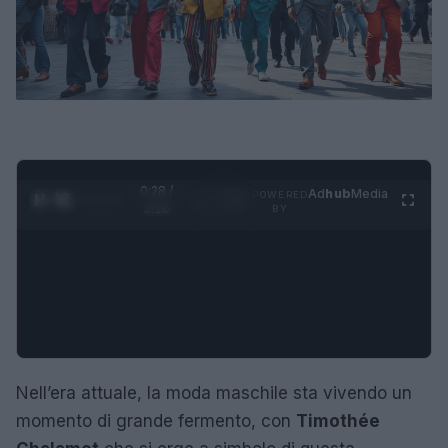
0:29 /
Ad
hub
Media
POWERED
1
/
4
3:16
BY
Nell’era attuale, la moda maschile sta vivendo un
momento di grande fermento, con
Timothée