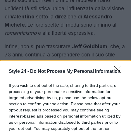
sono solo alcuni dei nomi che rappresentano
un’identità stilistica unica, influenzata dalla visione
di
Valentino
sotto la direzione di
Alessandro
Michele
. Le loro scelte di moda sono un inno al
romanticismo
e alla libertà espressiva.
Infine, non si può trascurare
Jeff Goldblum
, che, a
73 anni, continua a sorprendere con il suo stile
audace e sofisticato. I suoi completi colorati e le
scelte di design innovative parlano di una
Style 24 -
Do Not Process My Personal Information
sicurezza che solo l’esperienza può conferire,
If you wish to opt-out of the sale, sharing to third parties, or
rendendolo un esempio da seguire per molti
processing of your personal or sensitive information for
giovani stilisti e appassionati di moda.
targeted advertising by us, please use the below opt-out
section to confirm your selection. Please note that after your
Il panorama stilistico contemporaneo è dominato
opt-out request is processed you may continue seeing
interest-based ads based on personal information utilized by
da uomini che utilizzano la moda come un mezzo di
us or personal information disclosed to third parties prior to
espressione personale, trasformando ogni
your opt-out. You may separately opt-out of the further