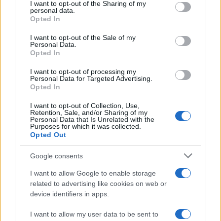
not limited to your visit or usage behaviour. You may click to
I want to opt-out of the Sharing of my
personal data.
grant or deny consent to Google and its third-party tags to
Opted In
use your data for below specified purposes in below Google
consent section.
I want to opt-out of the Sale of my
Personal Data.
Opted In
I want to opt-out of processing my
Personal Data for Targeted Advertising.
Opted In
I want to opt-out of Collection, Use,
Retention, Sale, and/or Sharing of my
Personal Data that Is Unrelated with the
Purposes for which it was collected.
Opted Out
Google consents
I want to allow Google to enable storage
related to advertising like cookies on web or
Continua a leggere
device identifiers in apps.
I want to allow my user data to be sent to
LIFESTYLE