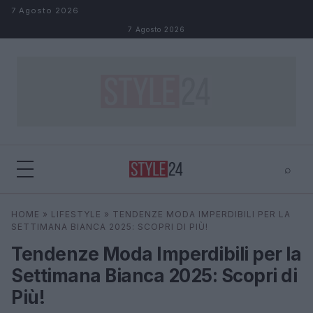
Salta al contenuto
7 Agosto 2026
7 Agosto 2026
⌕
×
⌕
HOME
»
LIFESTYLE
»
TENDENZE MODA IMPERDIBILI PER LA
Cerca
SETTIMANA BIANCA 2025: SCOPRI DI PIÙ!
Tendenze Moda Imperdibili per la
Settimana Bianca 2025: Scopri di
Più!