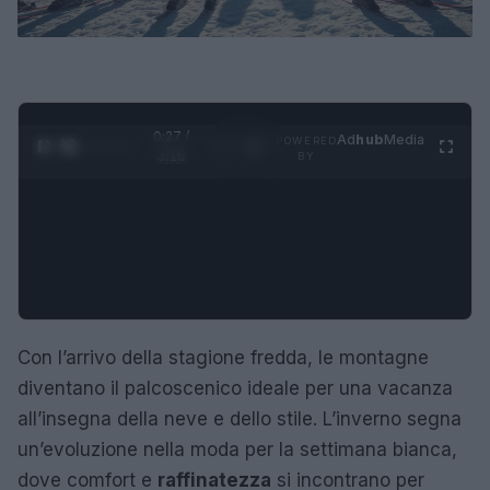
0:28 /
Ad
hub
Media
POWERED
1
/
4
3:16
BY
Con l’arrivo della stagione fredda, le montagne
diventano il palcoscenico ideale per una vacanza
all’insegna della neve e dello stile. L’inverno segna
un’evoluzione nella moda per la settimana bianca,
dove comfort e
raffinatezza
si incontrano per