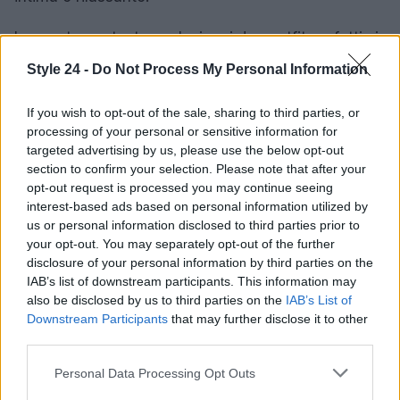
In questo contesto esclusivo, i due outfit perfetti si
integrano perfettamente, dall’iconico contrasto
Style 24 -
Do Not Process My Personal Information
bianco e nero per le avventure sulle piste, alle dolci
sfumature per i momenti di relax in baita. La moda
If you wish to opt-out of the sale, sharing to third parties, or
processing of your personal or sensitive information for
invernale trasforma ogni viaggio in montagna in
targeted advertising by us, please use the below opt-out
un’opera d’arte stilistica, dove eleganza e
section to confirm your selection. Please note that after your
funzionalità si fondono in un’unica esperienza.
opt-out request is processed you may continue seeing
interest-based ads based on personal information utilized by
us or personal information disclosed to third parties prior to
your opt-out. You may separately opt-out of the further
AUTORE
disclosure of your personal information by third parties on the
Staff
IAB’s list of downstream participants. This information may
also be disclosed by us to third parties on the
IAB’s List of
Downstream Participants
that may further disclose it to other
third parties.
Please note that this website/app uses one or more Google
Personal Data Processing Opt Outs
services and may gather and store information including but