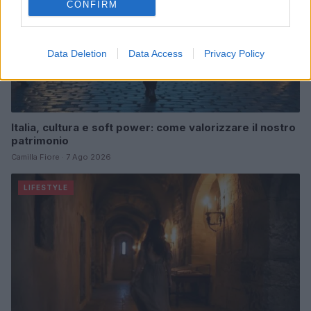
CONFIRM
Data Deletion
Data Access
Privacy Policy
Italia, cultura e soft power: come valorizzare il nostro
patrimonio
Camilla Fiore · 7 Ago 2026
LIFESTYLE