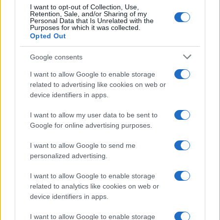
Continua a leggere
I want to opt-out of Collection, Use,
Retention, Sale, and/or Sharing of my
Personal Data that Is Unrelated with the
Purposes for which it was collected.
LIFESTYLE
Opted Out
Google consents
I want to allow Google to enable storage
related to advertising like cookies on web or
device identifiers in apps.
I want to allow my user data to be sent to
Google for online advertising purposes.
I want to allow Google to send me
personalized advertising.
Copenhagen Fashion Week SS27: le novità che stanno
I want to allow Google to enable storage
rivoluzionando la moda
related to analytics like cookies on web or
Cristian Castiglioni · 8 Ago 2026
device identifiers in apps.
LIFESTYLE
I want to allow Google to enable storage