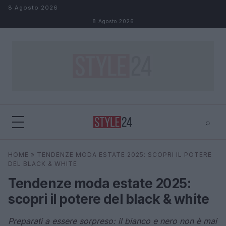
Salta al contenuto
8 Agosto 2026
8 Agosto 2026
⌕
×
⌕
HOME
»
TENDENZE MODA ESTATE 2025: SCOPRI IL POTERE
Cerca
DEL BLACK & WHITE
Tendenze moda estate 2025:
scopri il potere del black & white
Preparati a essere sorpreso: il bianco e nero non è mai