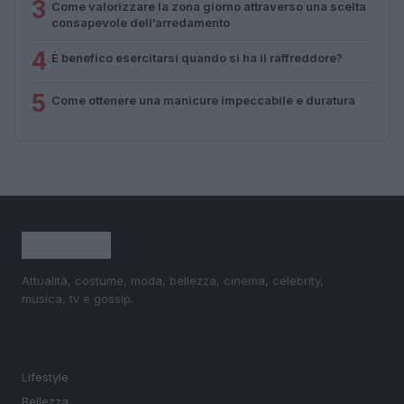
3
Come valorizzare la zona giorno attraverso una scelta
consapevole dell’arredamento
4
È benefico esercitarsi quando si ha il raffreddore?
5
Come ottenere una manicure impeccabile e duratura
Attualità, costume, moda, bellezza, cinema, celebrity,
musica, tv e gossip.
SEZIONI
Lifestyle
Bellezza