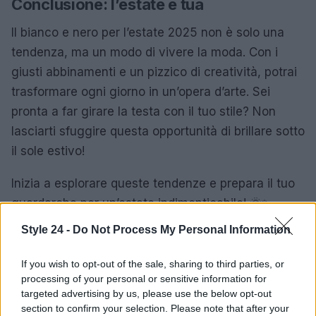
Conclusione: l’estate è tua
Il bianco e nero per l’estate 2025 non è solo una
tendenza, ma un modo di vivere la moda. Con i
giusti abbinamenti e un pizzico di creatività, potrai
trasformare ogni giorno in un’opera d’arte. Sei
pronta a far girare la testa con il tuo stile? Non
lasciarti sfuggire questa opportunità di brillare sotto
il sole estivo!
Inizia a esplorare queste tendenze e prepara il tuo
guardaroba per un’estate indimenticabile! 🌞✨
Style 24 -
Do Not Process My Personal Information
AUTORE
If you wish to opt-out of the sale, sharing to third parties, or
Staff
processing of your personal or sensitive information for
targeted advertising by us, please use the below opt-out
section to confirm your selection. Please note that after your