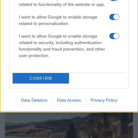
related to functionality of the website or app.
I want to allow Google to enable storage
related to personalization.
I want to allow Google to enable storage
related to security, including authentication
functionality and fraud prevention, and other
user protection.
CONFIRM
Scopri Rocca San Giovanni, il borgo abruzzese tra
mare e storia
Cristian Castiglioni · 8 Ago 2026
Data Deletion
Data Access
Privacy Policy
OFFERTE&CONSIGLI