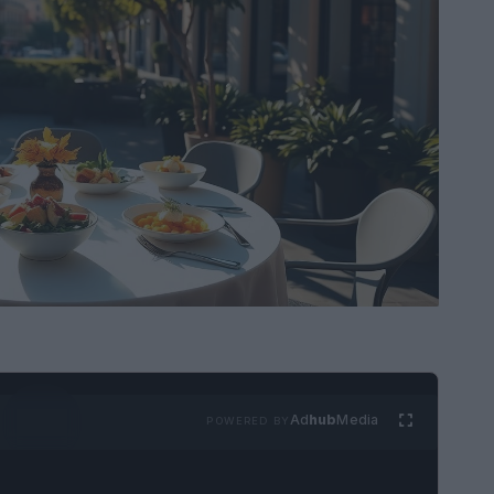
Ad
hub
Media
POWERED BY