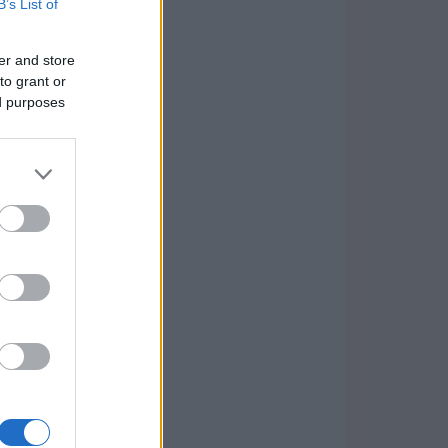
B’s List of
er and store
to grant or
ed purposes