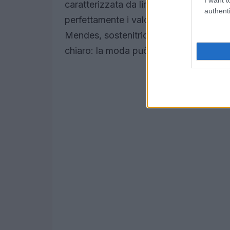
caratterizzata da linee essenziali e u
authenti
perfettamente i valori del marchio: luss
Mendes, sostenitrice di cause sociali,
chiaro: la moda può e deve essere una