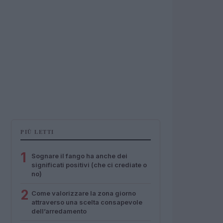
PIÙ LETTI
1
Sognare il fango ha anche dei
significati positivi (che ci crediate o
no)
2
Come valorizzare la zona giorno
attraverso una scelta consapevole
dell’arredamento