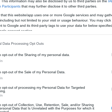
. This information may also be disclosed by us to third parties on the
IA
Participants
that may further disclose it to other third parties.
 that this website/app uses one or more Google services and may gath
including but not limited to your visit or usage behaviour. You may click 
 to Google and its third-party tags to use your data for below specifi
ogle consent section.
l Data Processing Opt Outs
e e lifestyle
o opt-out of the Sharing of my personal data.
In
ato dal nuovo menu autunnale di PAN,
tsuka Tiger a Piazza XXV Aprile. Qui, un
cubo
o opt-out of the Sale of my Personal Data.
per un’atmosfera che coniuga eleganza e
In
pponese che trasmette raffinatezza. Questo
to opt-out of processing my Personal Data for Targeted
ing.
oda
,
design
e
sapori
si fondono, trasformando
In
n momento di connessione con la cultura
o opt-out of Collection, Use, Retention, Sale, and/or Sharing
.
ersonal Data that Is Unrelated with the Purposes for which it
lected.