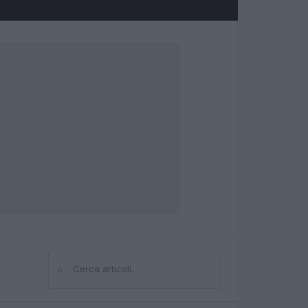
⌕
Cerca