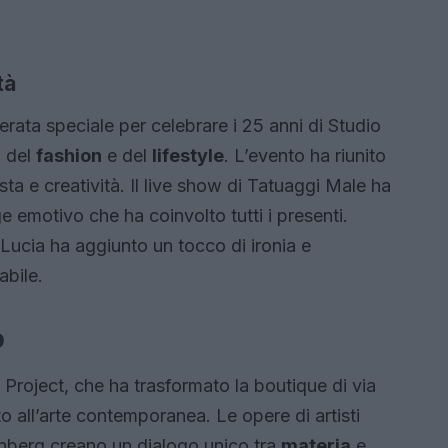
tà
rata speciale per celebrare i 25 anni di Studio
a del
fashion
e del
lifestyle
. L’evento ha riunito
sta e creatività. Il live show di Tatuaggi Male ha
ge emotivo che ha coinvolto tutti i presenti.
Lucia ha aggiunto un tocco di ironia e
abile.
o
t Project, che ha trasformato la boutique di via
all’arte contemporanea. Le opere di artisti
nberg creano un dialogo unico tra
materia
e