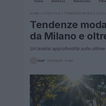
Home
Bellezza
Benessere
Fitn
HOME
»
LIFESTYLE
»
TENDENZE MODA E CULTU
Tendenze moda e
da Milano e oltr
Un'analisi approfondita sulle ultime
Staff
·
21/11/2025
· 4 min