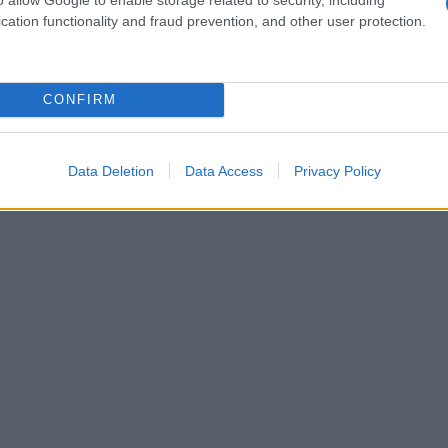
n approccio 100% vegano, rappresenta
cation functionality and fraud prevention, and other user protection.
o responsabile e rispetto per l’ambiente.
 porta un’eleganza che trasmette un messaggio
 scelta consapevole.
CONFIRM
Data Deletion
Data Access
Privacy Policy