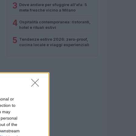
3
Dove andare per sfuggire all’afa: 5
mete fresche vicino a Milano
4
Ospitalità contemporanea: ristoranti,
hotel e rituali estivi
5
Tendenze estive 2026: zero-proof,
cucina locale e viaggi esperienziali
sonal or
ection to
ou may
 personal
out of the
 downstream