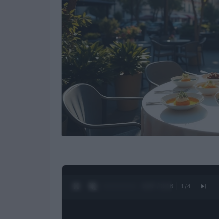
0:28 / 3:16
1
/
4