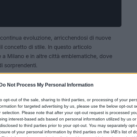
 continua evoluzione, arricchendosi di nuove
l concetto di stile. In questo articolo
 a Milano e in altre città emblematiche, dove
di sorprendenti.
Do Not Process My Personal Information
to opt-out of the sale, sharing to third parties, or processing of your per
formation for targeted advertising by us, please use the below opt-out s
r selection. Please note that after your opt-out request is processed y
eing interest-based ads based on personal information utilized by us or
disclosed to third parties prior to your opt-out. You may separately opt-
losure of your personal information by third parties on the IAB’s list of