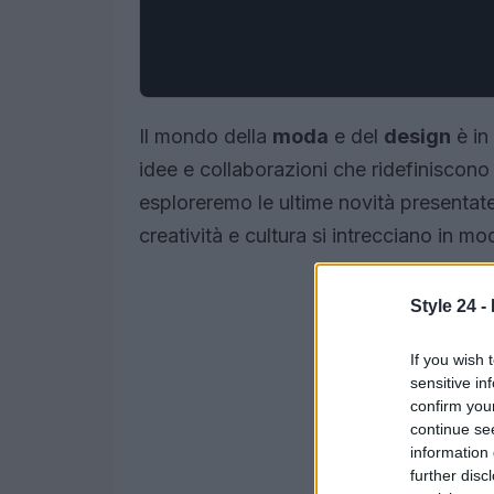
Il mondo della
moda
e del
design
è in
idee e collaborazioni che ridefiniscono i
esploreremo le ultime novità presentate
creatività e cultura si intrecciano in mo
Style 24 -
If you wish 
sensitive in
confirm you
continue se
information 
further disc