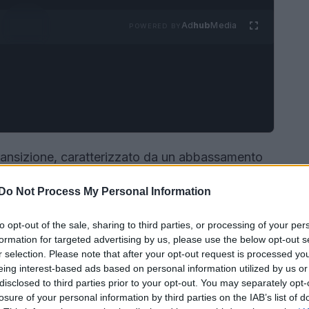
Ad
hub
Media
POWERED BY
ansizione, caratterizzato da un abbassamento
 look delle celebrità, che si fanno più
Do Not Process My Personal Information
e attente alle ultime tendenze, sfruttano ogni
sul
red carpet
sia in passeggiate informali per le
to opt-out of the sale, sharing to third parties, or processing of your per
ora i
look
più sorprendenti del mese, analizzando
formation for targeted advertising by us, please use the below opt-out s
r selection. Please note that after your opt-out request is processed y
 sempre al passo con la moda.
eing interest-based ads based on personal information utilized by us or
disclosed to third parties prior to your opt-out. You may separately opt-
losure of your personal information by third parties on the IAB’s list of