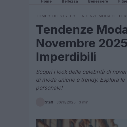
Home
Bellezza
Benessere
Fitn
HOME
»
LIFESTYLE
»
TENDENZE MODA CELEBRIT
Tendenze Moda 
Novembre 2025: 
Imperdibili
Scopri i look delle celebrità di nove
di moda uniche e trendy. Esplora le u
personale!
Staff
·
30/11/2025
· 3 min