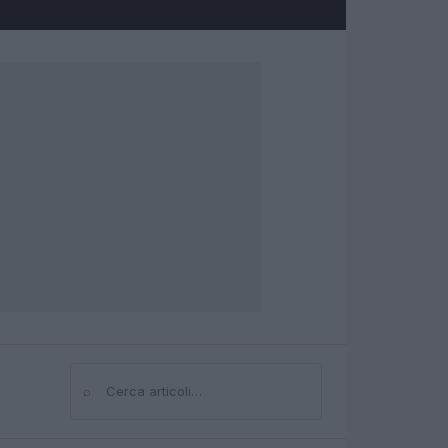
⌕
Cerca