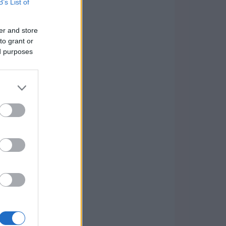
B’s List of
er and store
to grant or
ed purposes