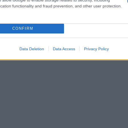
, per esempio, è stata avvistata in un look street
cation functionality and fraud prevention, and other user protection.
ossava jeans oversized abbinati a una felpa con
 per affrontare le giornate frenetiche in città.
CONFIRM
ile essere alla moda anche in situazioni
Data Deletion
Data Access
Privacy Policy