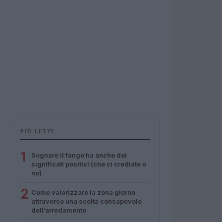
PIÙ LETTI
1
Sognare il fango ha anche dei
significati positivi (che ci crediate o
no)
2
Come valorizzare la zona giorno
attraverso una scelta consapevole
dell’arredamento