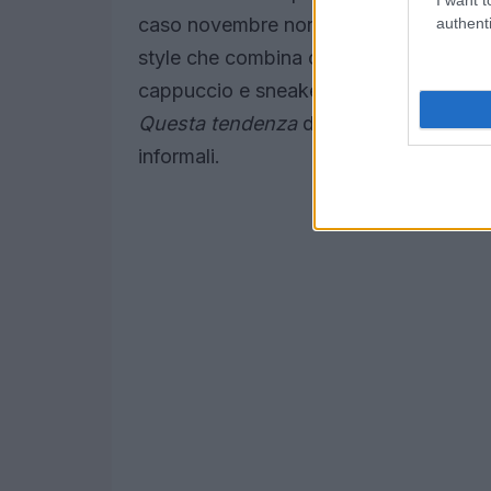
caso novembre non delude.
Panicucci
authenti
style che combina comfort e stile. Ind
cappuccio e sneakers, un outfit perfetto
Questa tendenza
dimostra che è possib
informali.