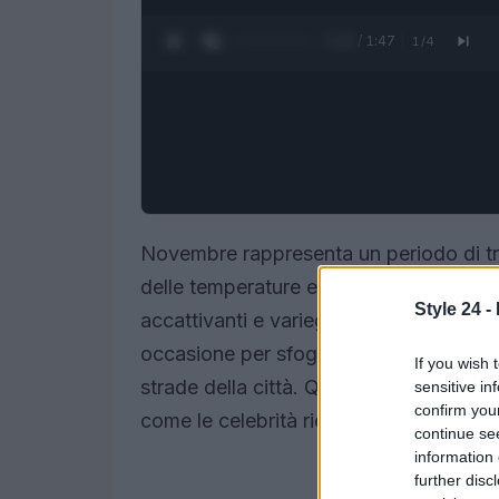
0:27 / 1:47
1
/
4
Novembre rappresenta un periodo di tr
delle temperature e da un’evoluzione nei
Style 24 -
accattivanti e variegati. Le star, sempr
occasione per sfoggiare stili unici, sia 
If you wish 
strade della città. Questo articolo espl
sensitive in
confirm you
come le celebrità riescono a rimanere
continue se
information 
further disc