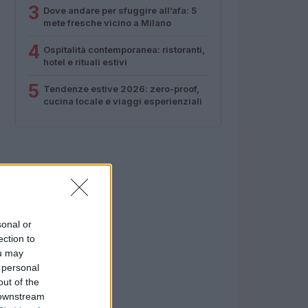
3
Dove andare per sfuggire all’afa: 5
mete fresche vicino a Milano
4
Ospitalità contemporanea: ristoranti,
hotel e rituali estivi
5
Tendenze estive 2026: zero-proof,
cucina locale e viaggi esperienziali
sonal or
ection to
ou may
 personal
out of the
 downstream