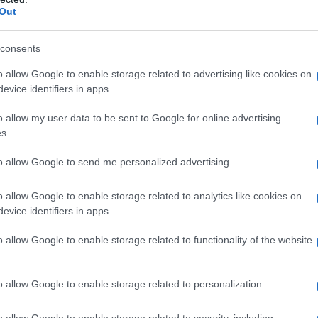
Out
lo indossa. Un esempio emblematico è
ato l’attenzione con un abito lungo di velluto
consents
uesto look non solo esalta la sua figura, ma
o allow Google to enable storage related to advertising like cookies on
etta per eventi serali.
evice identifiers in apps.
o allow my user data to be sent to Google for online advertising
s.
 sono i dettagli che possono trasformare un look.
to allow Google to send me personalized advertising.
tare il suo outfit con accessori audaci, come
 tracolla in pelle colorata. Questi accorgimenti
o allow Google to enable storage related to analytics like cookies on
evice identifiers in apps.
emorabile e distintivo e sottolineando
vità.
o allow Google to enable storage related to functionality of the website
quotidiane
o allow Google to enable storage related to personalization.
l nella vita di tutti i giorni, e anche in questo
o allow Google to enable storage related to security, including