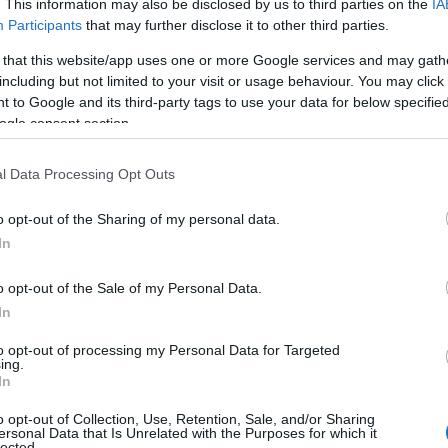
. This information may also be disclosed by us to third parties on the
IA
Participants
that may further disclose it to other third parties.
 that this website/app uses one or more Google services and may gath
including but not limited to your visit or usage behaviour. You may click 
 to Google and its third-party tags to use your data for below specifi
ogle consent section.
l Data Processing Opt Outs
o opt-out of the Sharing of my personal data.
In
o opt-out of the Sale of my Personal Data.
In
to opt-out of processing my Personal Data for Targeted
lle celebrità
ing.
In
che in novembre, si possono notare una varietà
o opt-out of Collection, Use, Retention, Sale, and/or Sharing
ersonal Data that Is Unrelated with the Purposes for which it
 a quelle più casual. Ogni outfit racconta una
lected.