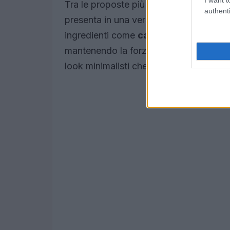
Tra le proposte più affascinanti, il ros
authenti
presenta in una versione più calda e av
ingredienti come
cannella
e
cardam
mantenendo la forza del rosso tradizio
look minimalisti che a make-up più elabo