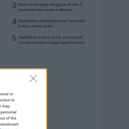
3
Dove andare per sfuggire all’afa: 5
mete fresche vicino a Milano
4
Ospitalità contemporanea: ristoranti,
hotel e rituali estivi
5
Tendenze estive 2026: zero-proof,
cucina locale e viaggi esperienziali
sonal or
ection to
ou may
 personal
out of the
 downstream