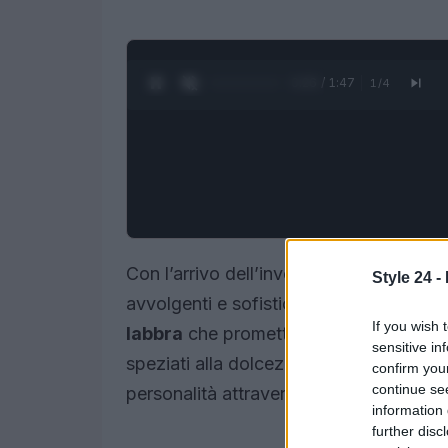
0:27 / 1:47
1
/
4
Con l’arrivo dell’inverno, il mondo del
m
Style 24 -
avvolgenti e sofisticati. Questo è il m
If you wish 
labbra
che promettono di dominare la s
sensitive in
speziati alla dolcezza dei nude caramell
confirm you
continue se
personalità attraverso il colore.
information 
further disc