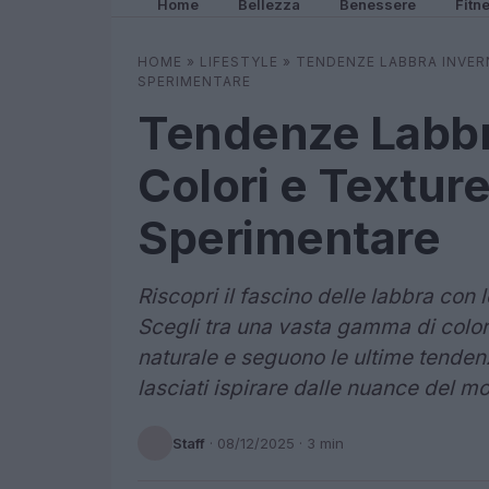
Home
Bellezza
Benessere
Fitn
HOME
»
LIFESTYLE
»
TENDENZE LABBRA INVERN
SPERIMENTARE
Tendenze Labbr
Colori e Texture
Sperimentare
Riscopri il fascino delle labbra con 
Scegli tra una vasta gamma di colori 
naturale e seguono le ultime tendenz
lasciati ispirare dalle nuance del 
Staff
·
08/12/2025
· 3 min