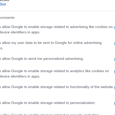
matiche di quest’inverno si concentrano su un
Out
rmettendo di passare da un look audace a uno
setto. Le texture si arricchiscono di formule
consents
a satinati a vellutati, offrendo così un’ampia
o allow Google to enable storage related to advertising like cookies on
evice identifiers in apps.
o allow my user data to be sent to Google for online advertising
s.
eso piede, la voglia di esprimere la propria
to allow Google to send me personalized advertising.
mente. Le case di cosmetici propongono
formule
o allow Google to enable storage related to analytics like cookies on
materiali preziosi come il
velluto
e il
vino rosso
.
evice identifiers in apps.
splorare tonalità che un tempo sembravano
o allow Google to enable storage related to functionality of the website
cco di espressività.
o allow Google to enable storage related to personalization.
o allow Google to enable storage related to security, including