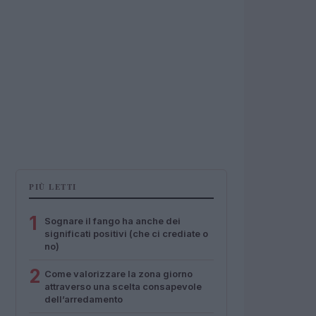
PIÙ LETTI
1
Sognare il fango ha anche dei
significati positivi (che ci crediate o
no)
2
Come valorizzare la zona giorno
attraverso una scelta consapevole
dell’arredamento