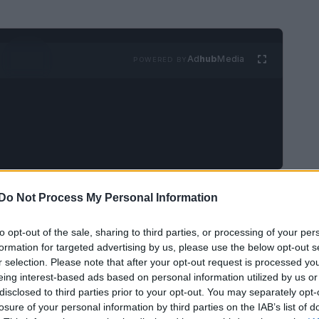
Ad
hub
Media
POWERED BY
ake-up
si rinnova con una palette di colori
Do Not Process My Personal Information
omento ideale per esplorare le nuove
tonalità
to opt-out of the sale, sharing to third parties, or processing of your per
cena in questa stagione. Dalla vivacità dei rossi
formation for targeted advertising by us, please use the below opt-out s
o, l’inverno invita a esprimere la propria
r selection. Please note that after your opt-out request is processed y
eing interest-based ads based on personal information utilized by us or
disclosed to third parties prior to your opt-out. You may separately opt-
losure of your personal information by third parties on the IAB’s list of