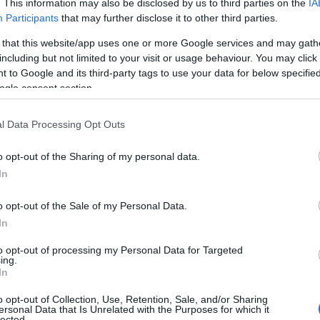
. This information may also be disclosed by us to third parties on the
IA
Participants
that may further disclose it to other third parties.
 that this website/app uses one or more Google services and may gath
including but not limited to your visit or usage behaviour. You may click 
 to Google and its third-party tags to use your data for below specifi
ogle consent section.
l Data Processing Opt Outs
o opt-out of the Sharing of my personal data.
In
o opt-out of the Sale of my Personal Data.
In
to opt-out of processing my Personal Data for Targeted
ing.
a indimenticabili
In
o opt-out of Collection, Use, Retention, Sale, and/or Sharing
itorno di labbra protagoniste, caratterizzate da
ersonal Data that Is Unrelated with the Purposes for which it
lected.