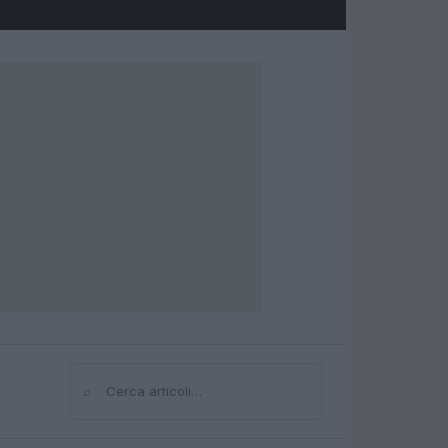
⌕
Cerca