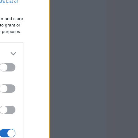
B’s List of
er and store
to grant or
ed purposes