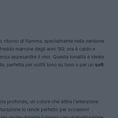
io
ritorno di fiamma
, specialmente nella versione
freddo marrone degli anni ’90: ora è caldo e
senza appesantire il viso. Questa tonalità è ideale
ile, perfetta per outfit tono su tono o per un
soft
gna profondo, un colore che attira l’attenzione
turazione lo rende perfetto per occasioni
sato anche durante il giorno con un’applicazione