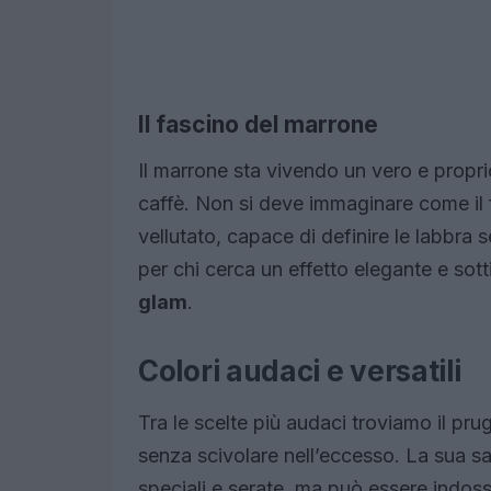
Il fascino del marrone
Il marrone sta vivendo un vero e propr
caffè. Non si deve immaginare come il 
vellutato, capace di definire le labbra 
per chi cerca un effetto elegante e sott
glam
.
Colori audaci e versatili
Tra le scelte più audaci troviamo il pru
senza scivolare nell’eccesso. La sua sa
speciali e serate, ma può essere indos