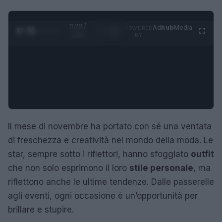
0:29 /
Ad
hub
Media
POWERED
1
/
4
1:47
BY
Il mese di novembre ha portato con sé una ventata
di freschezza e creatività nel mondo della moda. Le
star, sempre sotto i riflettori, hanno sfoggiato
outfit
che non solo esprimono il loro
stile personale
, ma
riflettono anche le ultime tendenze. Dalle passerelle
agli eventi, ogni occasione è un’opportunità per
brillare e stupire.