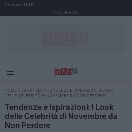
Salta al contenuto
7 Agosto 2026
7 Agosto 2026
⌕
×
⌕
HOME
»
LIFESTYLE
»
TENDENZE E ISPIRAZIONI: I LOOK
Cerca
DELLE CELEBRITÀ DI NOVEMBRE DA NON PERDERE
Tendenze e Ispirazioni: I Look
delle Celebrità di Novembre da
Non Perdere