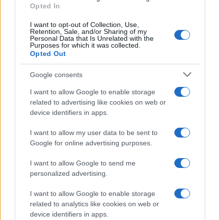
Opted In
I want to opt-out of Collection, Use,
Continua a leggere
Retention, Sale, and/or Sharing of my
Personal Data that Is Unrelated with the
Purposes for which it was collected.
Opted Out
LIFESTYLE
Google consents
I want to allow Google to enable storage
related to advertising like cookies on web or
device identifiers in apps.
I want to allow my user data to be sent to
Google for online advertising purposes.
I want to allow Google to send me
personalized advertising.
Magna Pars Milano: un’esperienza olfattiva unica in un
I want to allow Google to enable storage
ex stabilimento di profumi
related to analytics like cookies on web or
Matteo Pellegrino · 7 Ago 2026
device identifiers in apps.