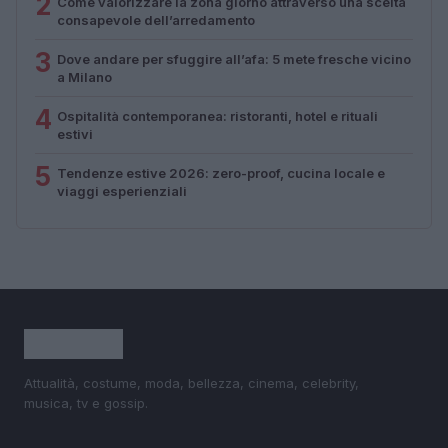
2
Come valorizzare la zona giorno attraverso una scelta
consapevole dell’arredamento
3
Dove andare per sfuggire all’afa: 5 mete fresche vicino
a Milano
4
Ospitalità contemporanea: ristoranti, hotel e rituali
estivi
5
Tendenze estive 2026: zero-proof, cucina locale e
viaggi esperienziali
Attualità, costume, moda, bellezza, cinema, celebrity,
musica, tv e gossip.