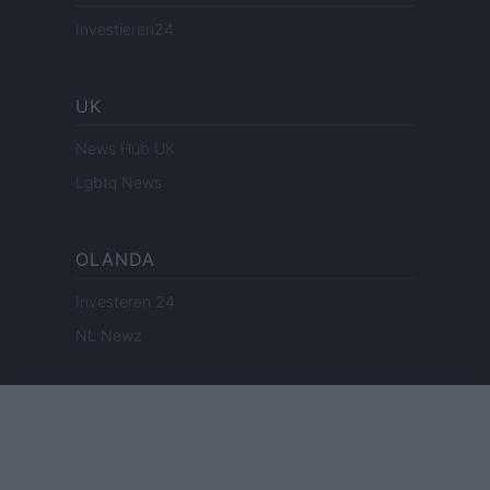
Investieren24
UK
News Hub UK
Lgbtq News
OLANDA
Investeren 24
NL Newz