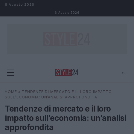
Salta al contenuto
6 Agosto 2026
6 Agosto 2026
⌕
×
⌕
HOME
»
TENDENZE DI MERCATO E IL LORO IMPATTO
Cerca
SULL’ECONOMIA: UN’ANALISI APPROFONDITA
Tendenze di mercato e il loro
impatto sull’economia: un’analisi
approfondita