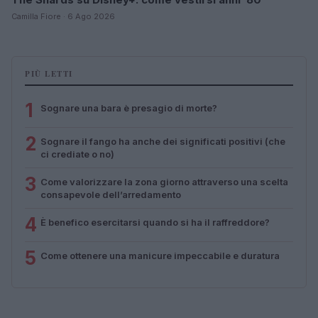
Camilla Fiore · 6 Ago 2026
PIÙ LETTI
1
Sognare una bara è presagio di morte?
2
Sognare il fango ha anche dei significati positivi (che
ci crediate o no)
3
Come valorizzare la zona giorno attraverso una scelta
consapevole dell’arredamento
4
È benefico esercitarsi quando si ha il raffreddore?
5
Come ottenere una manicure impeccabile e duratura