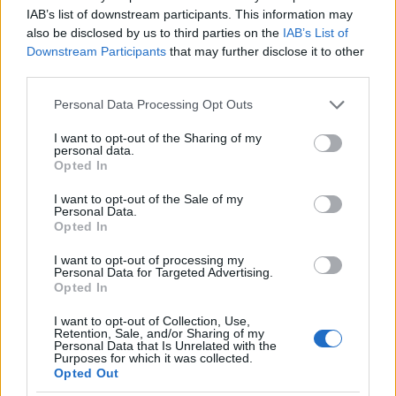
IAB’s list of downstream participants. This information may
tendenze di mercato continueranno a giocare un
also be disclosed by us to third parties on the
IAB’s List of
ruolo cruciale nell’economia globale, con impatti
Downstream Participants
that may further disclose it to other
significativi che si estenderanno oltre i confini
third parties.
settoriali.
Please note that this website/app uses one or more Google
Personal Data Processing Opt Outs
services and may gather and store information including but
not limited to your visit or usage behaviour. You may click to
I want to opt-out of the Sharing of my
personal data.
grant or deny consent to Google and its third-party tags to
Opted In
AUTORE
use your data for below specified purposes in below Google
Staff
consent section.
I want to opt-out of the Sale of my
Personal Data.
Opted In
I want to opt-out of processing my
Personal Data for Targeted Advertising.
Opted In
I want to opt-out of Collection, Use,
Retention, Sale, and/or Sharing of my
Personal Data that Is Unrelated with the
Purposes for which it was collected.
Opted Out