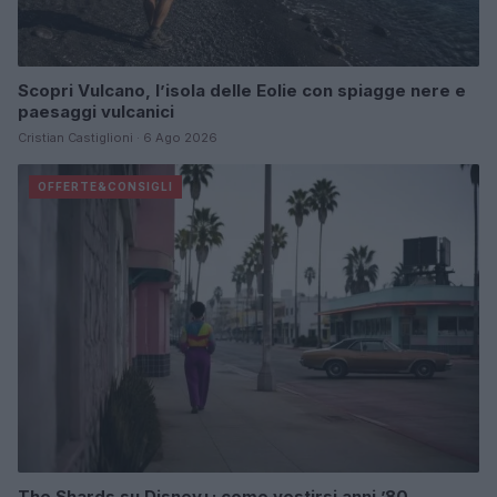
Scopri Vulcano, l’isola delle Eolie con spiagge nere e
paesaggi vulcanici
Cristian Castiglioni · 6 Ago 2026
OFFERTE&CONSIGLI
The Shards su Disney+: come vestirsi anni ’80