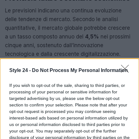
Le previsioni indicano una continua evoluzione
delle tendenze di mercato. Secondo le analisi
quantitative, il mercato globale potrebbe crescere
a un tasso composto annuo del
4,5%
nei prossimi
cinque anni, sostenuto dall’innovazione
tecnologica e dalla crescente digitalizzazione.
Tuttavia, le incertezze economiche, come
Style 24 -
Do Not Process My Personal Information
l’inflazione e le tensioni geopolitiche, potrebbero
influenzare questa crescita.
If you wish to opt-out of the sale, sharing to third parties, or
processing of your personal or sensitive information for
È fondamentale che le aziende e gli investitori
targeted advertising by us, please use the below opt-out
rimangano informati sulle tendenze emergenti e
section to confirm your selection. Please note that after your
sulle variabili che potrebbero alterare il panorama
opt-out request is processed you may continue seeing
interest-based ads based on personal information utilized by
economico. L’analisi dei dati e delle tendenze
us or personal information disclosed to third parties prior to
attuali fornisce spunti preziosi per navigare in un
your opt-out. You may separately opt-out of the further
contesto in continua evoluzione. Si prevede che le
disclosure of your personal information by third parties on the