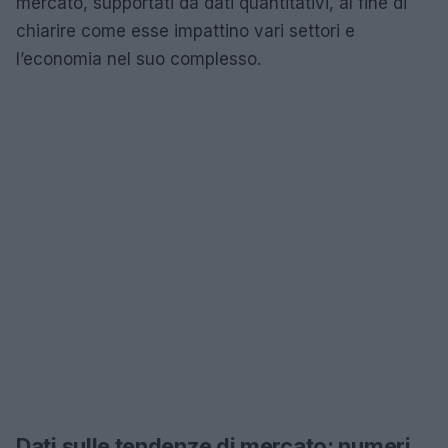
mercato, supportati da dati quantitativi, al fine di
chiarire come esse impattino vari settori e
l’economia nel suo complesso.
Dati sulle tendenze di mercato: numeri