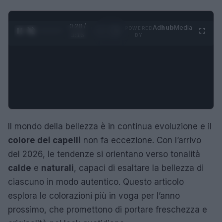
0:28 /
Ad
hub
Media
POWERED
1
/
4
3:16
BY
Il mondo della bellezza è in continua evoluzione e il
colore dei capelli
non fa eccezione. Con l’arrivo
del 2026, le tendenze si orientano verso tonalità
calde
e
naturali
, capaci di esaltare la bellezza di
ciascuno in modo autentico. Questo articolo
esplora le colorazioni più in voga per l’anno
prossimo, che promettono di portare freschezza e