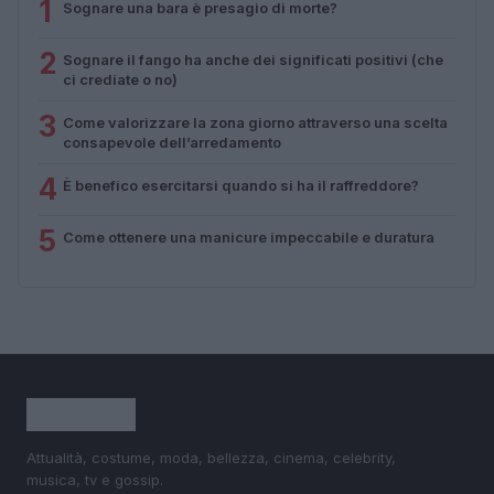
1
Sognare una bara è presagio di morte?
2
Sognare il fango ha anche dei significati positivi (che
ci crediate o no)
3
Come valorizzare la zona giorno attraverso una scelta
consapevole dell’arredamento
4
È benefico esercitarsi quando si ha il raffreddore?
5
Come ottenere una manicure impeccabile e duratura
Attualità, costume, moda, bellezza, cinema, celebrity,
musica, tv e gossip.