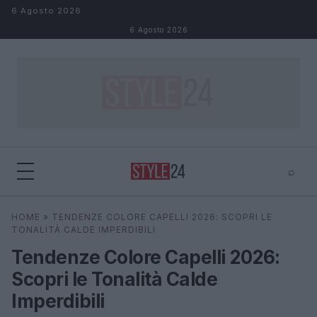
Salta al contenuto
6 Agosto 2026
6 Agosto 2026
⌕
×
⌕
HOME
»
TENDENZE COLORE CAPELLI 2026: SCOPRI LE
Cerca
TONALITÀ CALDE IMPERDIBILI
Tendenze Colore Capelli 2026:
Scopri le Tonalità Calde
Imperdibili