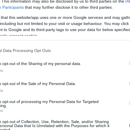
. This information may also be disclosed by us to third parties on the
IA
Participants
that may further disclose it to other third parties.
 that this website/app uses one or more Google services and may gath
including but not limited to your visit or usage behaviour. You may click 
 to Google and its third-party tags to use your data for below specifi
ogle consent section.
l Data Processing Opt Outs
o opt-out of the Sharing of my personal data.
In
ta se stesso
o opt-out of the Sale of my Personal Data.
Quest’estate, la tendenza è osare e mixare stili
In
e indossati sotto l’ombrellone, fino a camicie
to opt-out of processing my Personal Data for Targeted
r si arricchisce di pezzi versatili. La maxi shirt
ing.
In
la sopra il bikini e completa il look con un
o opt-out of Collection, Use, Retention, Sale, and/or Sharing
 outfit da spiaggia, è un vero e proprio statement
ersonal Data that Is Unrelated with the Purposes for which it
lected.