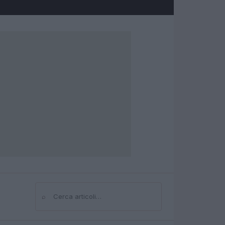
⌕
Cerca