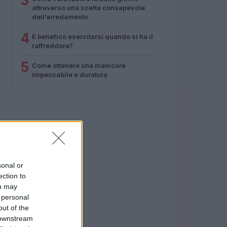
3
attraverso una scelta consapevole
dell’arredamento
4
È benefico esercitarsi quando si ha il
raffreddore?
5
Come ottenere una manicure
impeccabile e duratura
sonal or
ection to
ou may
 personal
out of the
 downstream