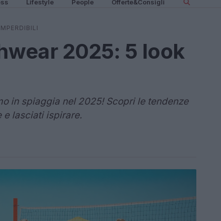
ess
Lifestyle
People
Offerte&Consigli
MPERDIBILI
wear 2025: 5 look
o in spiaggia nel 2025! Scopri le tendenze
e lasciati ispirare.