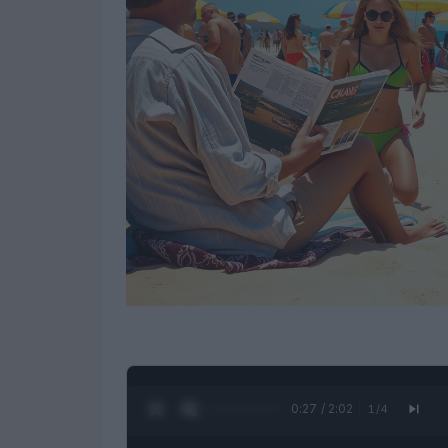
0:28 / 2:02
1
/
4