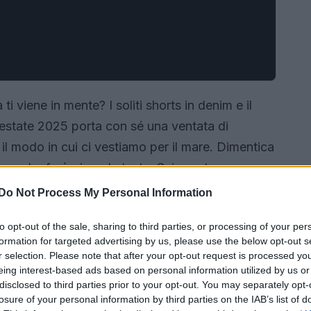
i viene in mente? I soliti shorts in denim e il
’estate 2025 porta con sé una ventata di
 il modo in cui ci vestiamo per il mare. Dimentica
ear che farà girare la testa. Sei pronta a
on idee audaci e inaspettate? Ecco come fare!
Do Not Process My Personal Information
to opt-out of the sale, sharing to third parties, or processing of your per
formation for targeted advertising by us, please use the below opt-out s
r selection. Please note that after your opt-out request is processed y
eing interest-based ads based on personal information utilized by us or
disclosed to third parties prior to your opt-out. You may separately opt-
losure of your personal information by third parties on the IAB’s list of