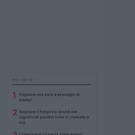
PIÙ LETTI
1
Sognare una bara è presagio di
morte?
2
Sognare il fango ha anche dei
significati positivi (che ci crediate o
no)
Come valorizzare la zona giorno