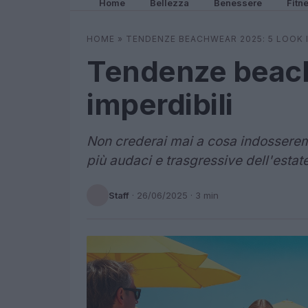
Home
Bellezza
Benessere
Fitn
HOME
»
TENDENZE BEACHWEAR 2025: 5 LOOK I
Tendenze beach
imperdibili
Non crederai mai a cosa indosserem
più audaci e trasgressive dell'estate 
Staff
·
26/06/2025
· 3 min