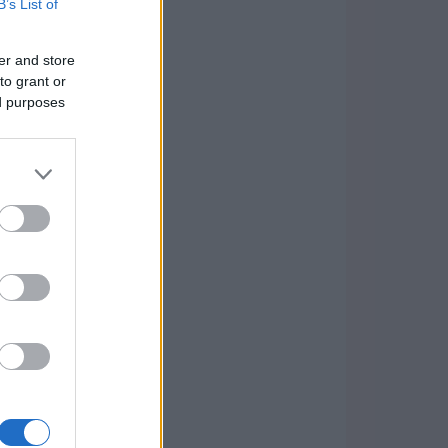
B’s List of
er and store
to grant or
ed purposes