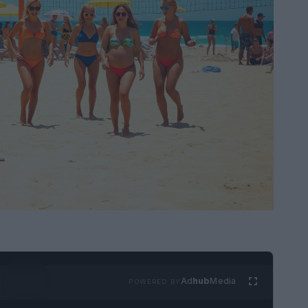
Ad
hub
Media
POWERED BY