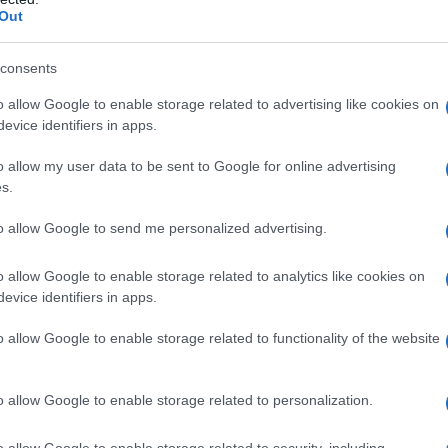
sa essere divertente giocare con i diversi
Out
n un look così audace?
consents
o: l’eleganza informale
o allow Google to enable storage related to advertising like cookies on
evice identifiers in apps.
dace e intrigante. Con lavorazioni traforate e
o allow my user data to be sent to Google for online advertising
deale per passare dalla spiaggia all’aperitivo al
s.
colori eleganti e dettagli bohemien che svelino
to allow Google to send me personalized advertising.
 è pratico, ma ti farà anche sentire
ntre il sole tramonta. Hai mai pensato a quanto
o allow Google to enable storage related to analytics like cookies on
 abito che parla di te?
evice identifiers in apps.
o allow Google to enable storage related to functionality of the website
a in spiaggia
o allow Google to enable storage related to personalization.
ssere indossati in spiaggia? L’estate 2025 sfida
in versione ampia e fluida. Opta per un paio di
o allow Google to enable storage related to security, including