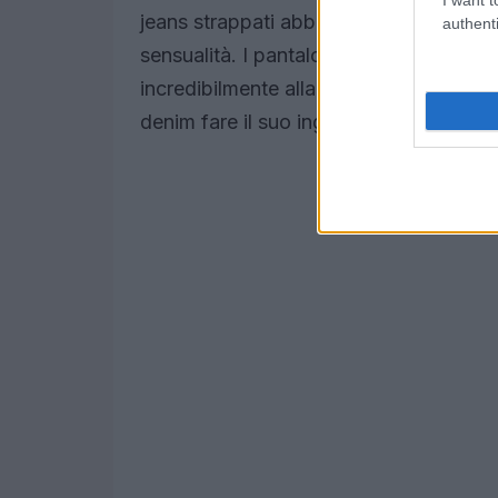
jeans strappati abbinati a un bikini minim
authenti
sensualità. I pantaloni ampi non solo t
incredibilmente alla moda, mentre sei i
denim fare il suo ingresso trionfale an