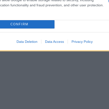
al: il risultato sarà un mix perfetto tra relax e
cation functionality and fraud prevention, and other user protection.
i daranno comfort, ma ti faranno anche apparire
n riva al mare! Non è una sorpresa vedere il
CONFIRM
che nell’abbigliamento estivo?
Data Deletion
Data Access
Privacy Policy