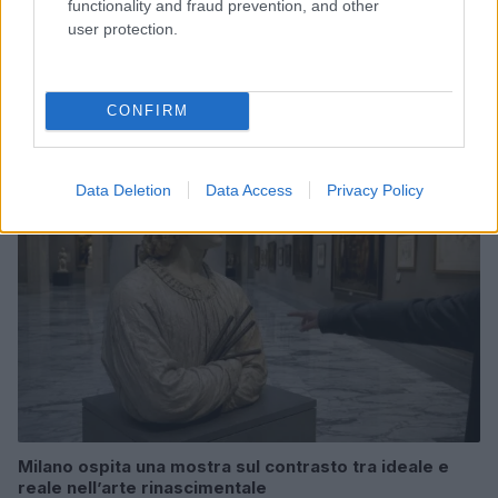
functionality and fraud prevention, and other
user protection.
Le nuove Havaianas Kitten Heel debuttano a
Copenhagen: un mix di comfort e stile
Matteo Pellegrino · 7 Ago 2026
CONFIRM
BELLEZZA
Data Deletion
Data Access
Privacy Policy
Milano ospita una mostra sul contrasto tra ideale e
reale nell’arte rinascimentale