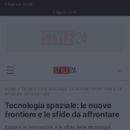
Salta al contenuto
7 Agosto 2026
7 Agosto 2026
⌕
×
⌕
HOME
»
TECNOLOGIA SPAZIALE: LE NUOVE FRONTIERE E LE
Cerca
SFIDE DA AFFRONTARE
Tecnologia spaziale: le nuove
frontiere e le sfide da affrontare
Esplora le innovazioni e le sfide della tecnologia