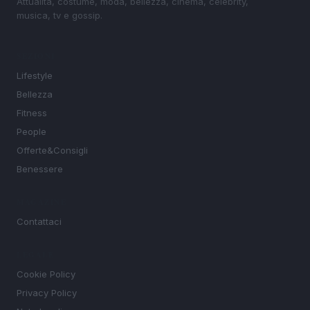
Attualità, costume, moda, bellezza, cinema, celebrity,
musica, tv e gossip.
SEZIONI
Lifestyle
Bellezza
Fitness
People
Offerte&Consigli
Benessere
MAGAZINE
Contattaci
LEGALE
Cookie Policy
Privacy Policy