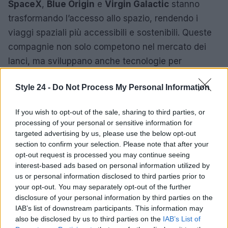
SpaceX
,
Blue Origin
e
Virgin Galactic
stanno
trasformando l’accesso allo spazio, rendendo i
viaggi spaziali più accessibili e sostenibili. Queste
compagnie non solo competono nel mercato dei
lanci, ma sviluppano anche tecnologie per
l’esplorazione e la colonizzazione di altri pianeti.
Style 24 -
Do Not Process My Personal Information
Il crescente interesse per la tecnologia spaziale ha
If you wish to opt-out of the sale, sharing to third parties, or
favorito una maggiore collaborazione
processing of your personal or sensitive information for
internazionale. Progetti come la
Stazione Spaziale
targeted advertising by us, please use the below opt-out
Internazionale
(ISS) rappresentano esempi di
section to confirm your selection. Please note that after your
opt-out request is processed you may continue seeing
come diverse nazioni possano lavorare insieme per
interest-based ads based on personal information utilized by
raggiungere obiettivi comuni. Tuttavia, la
us or personal information disclosed to third parties prior to
competizione tra le potenze spaziali continua a
your opt-out. You may separately opt-out of the further
disclosure of your personal information by third parties on the
intensificarsi, con ciascun paese che cerca di
IAB’s list of downstream participants. This information may
affermare la propria posizione nel panorama
also be disclosed by us to third parties on the
IAB’s List of
globale.