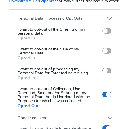
Downstream Participants
that may further disclose it to other
third parties.
Please note that this website/app uses one or more Google
Personal Data Processing Opt Outs
services and may gather and store information including but
AUTORE
Staff
not limited to your visit or usage behaviour. You may click to
I want to opt-out of the Sharing of my
personal data.
grant or deny consent to Google and its third-party tags to
Opted In
use your data for below specified purposes in below Google
consent section.
I want to opt-out of the Sale of my
Personal Data.
Opted In
I want to opt-out of processing my
Personal Data for Targeted Advertising.
Opted In
I want to opt-out of Collection, Use,
Retention, Sale, and/or Sharing of my
Personal Data that Is Unrelated with the
Purposes for which it was collected.
Opted Out
Google consents
I want to allow Google to enable storage