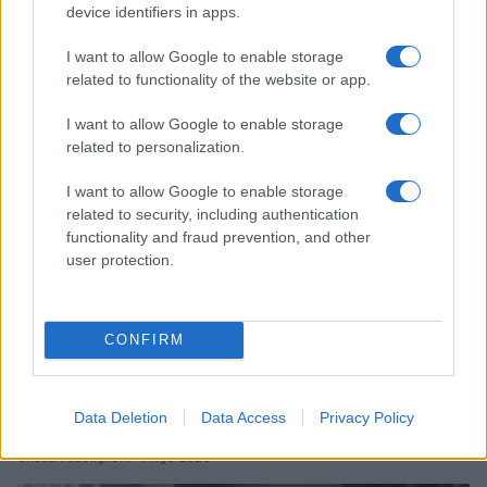
device identifiers in apps.
Allergia al veleno di imenotteri: come riconoscere i
sintomi e prevenire le reazioni gravi
I want to allow Google to enable storage
Camilla Fiore · 7 Ago 2026
related to functionality of the website or app.
LIFESTYLE
I want to allow Google to enable storage
related to personalization.
I want to allow Google to enable storage
related to security, including authentication
functionality and fraud prevention, and other
user protection.
CONFIRM
Mostre di moda 2026: Franco Moschino a Forte di
Data Deletion
Data Access
Privacy Policy
Bard e gli eventi imperdibili in Italia
Cristian Castiglioni · 7 Ago 2026