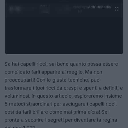
0:27 /
Ad
hub
Media
POWERED
1
/
4
3:16
BY
Se hai capelli ricci, sai bene quanto possa essere
complicato farli apparire al meglio. Ma non
preoccuparti! Con le giuste tecniche, puoi
trasformare i tuoi ricci da crespi e spenti a definiti e
voluminosi. In questo articolo, esploreremo insieme
5 metodi straordinari per asciugare i capelli ricci,
così da farli brillare come mai prima d’ora! Sei
pronta a scoprire i segreti per diventare la regina
dei ricci? 💁‍♀️✨