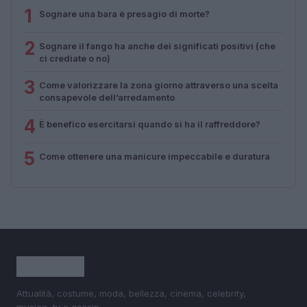
1
Sognare una bara è presagio di morte?
2
Sognare il fango ha anche dei significati positivi (che
ci crediate o no)
3
Come valorizzare la zona giorno attraverso una scelta
consapevole dell’arredamento
4
È benefico esercitarsi quando si ha il raffreddore?
5
Come ottenere una manicure impeccabile e duratura
Attualità, costume, moda, bellezza, cinema, celebrity,
musica, tv e gossip.