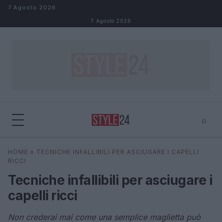
Salta al contenuto
7 Agosto 2026
7 Agosto 2026
⌕
×
⌕
HOME
»
TECNICHE INFALLIBILI PER ASCIUGARE I CAPELLI
Cerca
RICCI
Tecniche infallibili per asciugare i
capelli ricci
Non crederai mai come una semplice maglietta può