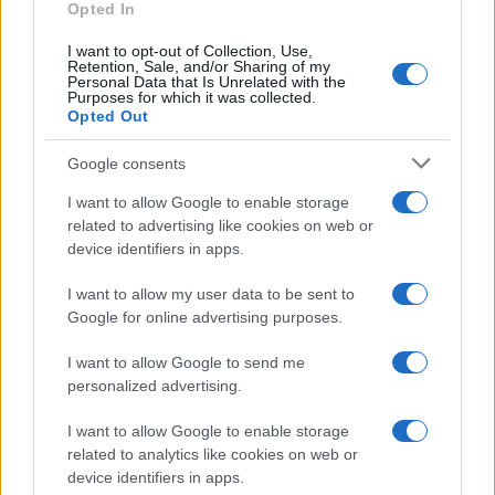
Opted In
Continua a leggere
I want to opt-out of Collection, Use,
Retention, Sale, and/or Sharing of my
Personal Data that Is Unrelated with the
Purposes for which it was collected.
LIFESTYLE
Opted Out
Google consents
I want to allow Google to enable storage
related to advertising like cookies on web or
device identifiers in apps.
I want to allow my user data to be sent to
Google for online advertising purposes.
I want to allow Google to send me
personalized advertising.
Le nuove Havaianas Kitten Heel debuttano a
I want to allow Google to enable storage
Copenhagen: un mix di comfort e stile
related to analytics like cookies on web or
Matteo Pellegrino · 7 Ago 2026
device identifiers in apps.