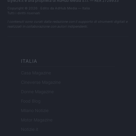
style24.it è una proprietà di AdHub Media S.r.l. — REA 2729933
Copyright © 2026 · Edito da AdHub Media — Italia
Tutti i diritti riservati
I contenuti sono curati dalla redazione con il supporto di strumenti digitali e
realizzati in collaborazione con autori indipendenti.
ITALIA
Casa Magazine
Cineverse Magazine
Donne Magazine
Food Blog
Milano Notizie
Motor Magazine
Notizie.it