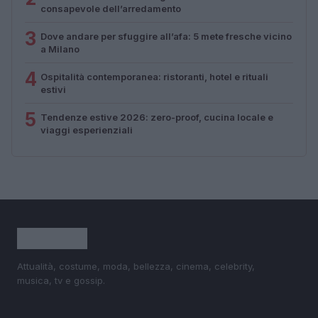
consapevole dell’arredamento
3
Dove andare per sfuggire all’afa: 5 mete fresche vicino
a Milano
4
Ospitalità contemporanea: ristoranti, hotel e rituali
estivi
5
Tendenze estive 2026: zero-proof, cucina locale e
viaggi esperienziali
Attualità, costume, moda, bellezza, cinema, celebrity,
musica, tv e gossip.