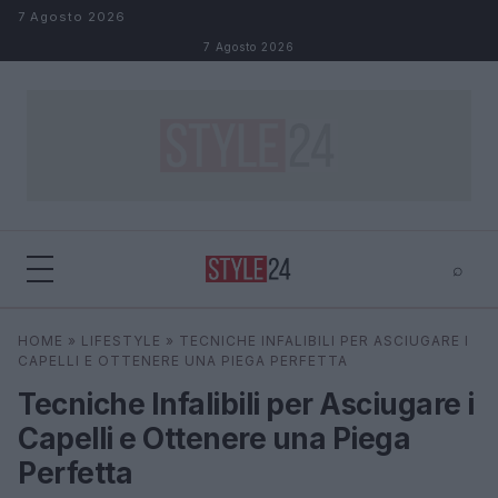
Salta al contenuto
7 Agosto 2026
7 Agosto 2026
⌕
×
⌕
HOME
»
LIFESTYLE
»
TECNICHE INFALIBILI PER ASCIUGARE I
Cerca
CAPELLI E OTTENERE UNA PIEGA PERFETTA
Tecniche Infalibili per Asciugare i
Capelli e Ottenere una Piega
Perfetta