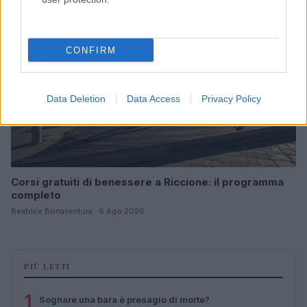
CONFIRM
Data Deletion
Data Access
Privacy Policy
Corsi gratuiti di benessere a Riccione: il programma
completo
Beatrice Bonaventura · 6 Ago 2026
PIÙ LETTI
1
Sognare una bara è presagio di morte?