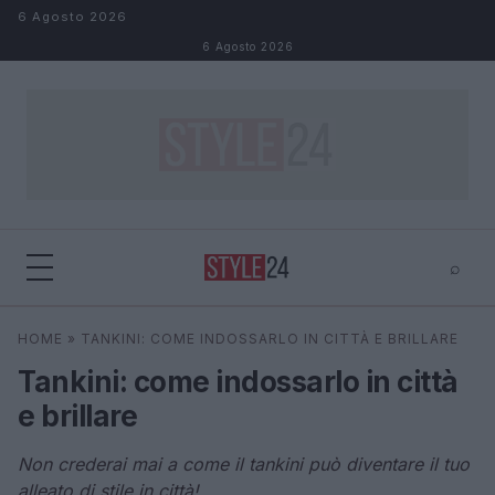
Salta al contenuto
6 Agosto 2026
6 Agosto 2026
⌕
×
⌕
HOME
»
TANKINI: COME INDOSSARLO IN CITTÀ E BRILLARE
Cerca
Tankini: come indossarlo in città
e brillare
Non crederai mai a come il tankini può diventare il tuo
alleato di stile in città!