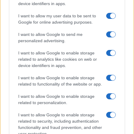
Francisco
device identifiers in apps.
Matteo Pellegrino · 6 Ago 2026
I want to allow my user data to be sent to
LIFESTYLE
Google for online advertising purposes.
I want to allow Google to send me
personalized advertising.
I want to allow Google to enable storage
related to analytics like cookies on web or
device identifiers in apps.
I want to allow Google to enable storage
related to functionality of the website or app.
I want to allow Google to enable storage
related to personalization.
Come riconoscere e risolvere i problemi della lavanda
nel tuo giardino
I want to allow Google to enable storage
Beatrice Bonaventura · 6 Ago 2026
related to security, including authentication
functionality and fraud prevention, and other
BENESSERE
user protection.