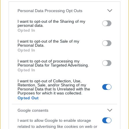
Please note that this website/app uses one or more Google
Personal Data Processing Opt Outs
services and may gather and store information including but
not limited to your visit or usage behaviour. You may click to
I want to opt-out of the Sharing of my
personal data.
Continua a leggere
grant or deny consent to Google and its third-party tags to
Opted In
use your data for below specified purposes in below Google
consent section.
I want to opt-out of the Sale of my
LIFESTYLE
Personal Data.
Opted In
I want to opt-out of processing my
Personal Data for Targeted Advertising.
Opted In
I want to opt-out of Collection, Use,
Retention, Sale, and/or Sharing of my
Personal Data that Is Unrelated with the
Purposes for which it was collected.
Opted Out
Google consents
I want to allow Google to enable storage
Dove si terrà Vogue World nel 2027: la scelta di San
related to advertising like cookies on web or