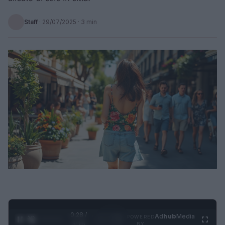
Staff
·
29/07/2025
· 3 min
0:28 /
Ad
hub
Media
POWERED
1
/
4
3:16
BY