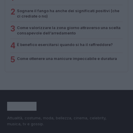
2
Sognare il fango ha anche dei significati positivi (che
ci crediate o no)
3
Come valorizzare la zona giorno attraverso una scelta
consapevole dell’arredamento
4
È benefico esercitarsi quando si ha il raffreddore?
5
Come ottenere una manicure impeccabile e duratura
Attualità, costume, moda, bellezza, cinema, celebrity,
musica, tv e gossip.