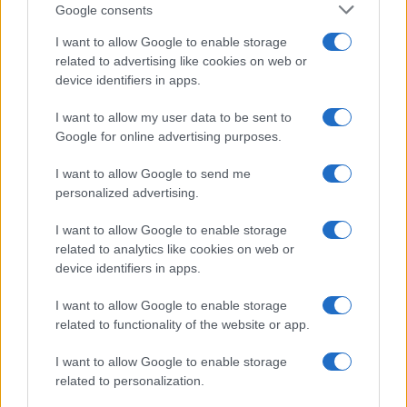
Google consents
I want to allow Google to enable storage
Italian manicure: la tecnica di manicure che slancia le
related to advertising like cookies on web or
unghie e domina i social
device identifiers in apps.
Camilla Fiore · 8 Ago 2026
I want to allow my user data to be sent to
ALIMENTAZIONE
Google for online advertising purposes.
I want to allow Google to send me
personalized advertising.
I want to allow Google to enable storage
related to analytics like cookies on web or
device identifiers in apps.
I want to allow Google to enable storage
related to functionality of the website or app.
I want to allow Google to enable storage
Dieta cervello-friendly: abbinamenti eleganti per
related to personalization.
focus e memoria