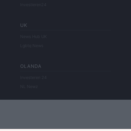
Investieren24
UK
News Hub UK
Lgbtq News
OLANDA
Investeren 24
NL Newz