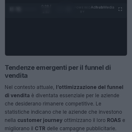
0:28 /
Ad
hub
Media
POWERED
1
/
4
1:47
BY
Tendenze emergenti per il funnel di
vendita
Nel contesto attuale,
l’ottimizzazione del funnel
di vendita
è diventata essenziale per le aziende
che desiderano rimanere competitive. Le
statistiche indicano che le aziende che investono
nella
customer journey
ottimizzano il loro
ROAS
e
migliorano il
CTR
delle campagne pubblicitarie.