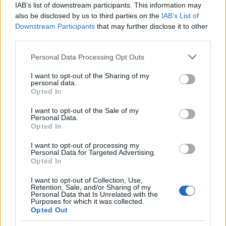
IAB’s list of downstream participants. This information may
also be disclosed by us to third parties on the
IAB’s List of
Downstream Participants
that may further disclose it to other
third parties.
Please note that this website/app uses one or more Google
Personal Data Processing Opt Outs
services and may gather and store information including but
Galib Gassanoff e Institution trionfano a Copenhagen
not limited to your visit or usage behaviour. You may click to
I want to opt-out of the Sharing of my
con la collezione Primavera/Estate 2027
personal data.
grant or deny consent to Google and its third-party tags to
Matteo Pellegrino · 8 Ago 2026
Opted In
use your data for below specified purposes in below Google
consent section.
I want to opt-out of the Sale of my
BELLEZZA
Personal Data.
Opted In
I want to opt-out of processing my
Personal Data for Targeted Advertising.
Opted In
I want to opt-out of Collection, Use,
Retention, Sale, and/or Sharing of my
Personal Data that Is Unrelated with the
Purposes for which it was collected.
Opted Out