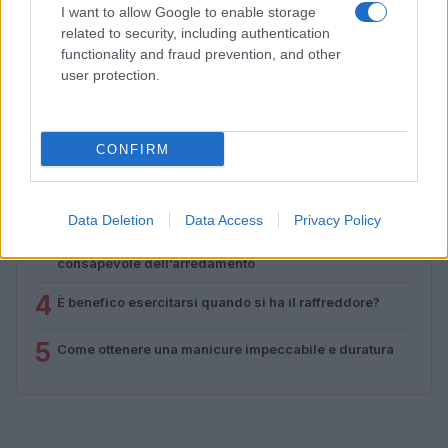
I want to allow Google to enable storage
Camilla Fiore · 8 Ago 2026
related to security, including authentication
functionality and fraud prevention, and other
user protection.
PIÙ LETTI
1
Sognare una bara è presagio di morte?
CONFIRM
2
Sognare il fango ha anche dei significati positivi (che
ci crediate o no)
Data Deletion
Data Access
Privacy Policy
3
Come valorizzare la zona giorno attraverso una scelta
consapevole dell’arredamento
4
È benefico esercitarsi quando si ha il raffreddore?
5
Come ottenere una manicure impeccabile e duratura