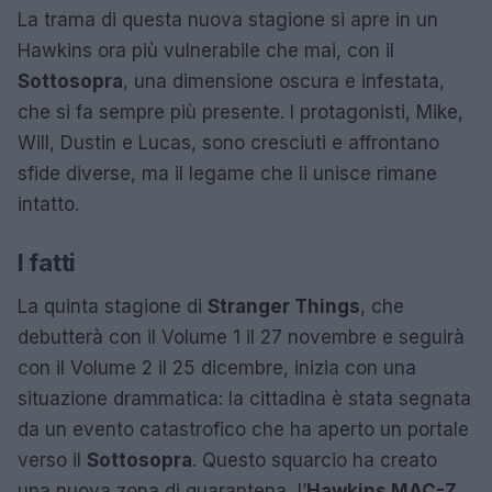
La trama di questa nuova stagione si apre in un
Hawkins ora più vulnerabile che mai, con il
Sottosopra
, una dimensione oscura e infestata,
che si fa sempre più presente. I protagonisti, Mike,
Will, Dustin e Lucas, sono cresciuti e affrontano
sfide diverse, ma il legame che li unisce rimane
intatto.
I fatti
La quinta stagione di
Stranger Things
, che
debutterà con il Volume 1 il 27 novembre e seguirà
con il Volume 2 il 25 dicembre, inizia con una
situazione drammatica: la cittadina è stata segnata
da un evento catastrofico che ha aperto un portale
verso il
Sottosopra
. Questo squarcio ha creato
una nuova zona di quarantena, l’
Hawkins MAC-Z
,