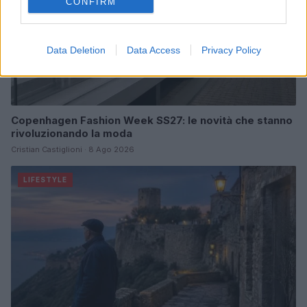
CONFIRM
Data Deletion
Data Access
Privacy Policy
Copenhagen Fashion Week SS27: le novità che stanno
rivoluzionando la moda
Cristian Castiglioni · 8 Ago 2026
LIFESTYLE