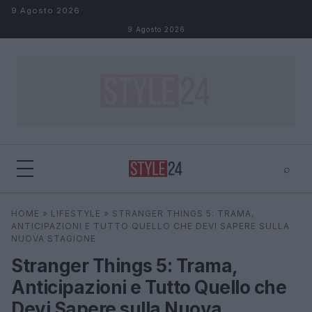
Salta al contenuto
9 Agosto 2026
9 Agosto 2026
⌕
×
⌕
HOME
»
LIFESTYLE
»
STRANGER THINGS 5: TRAMA,
Cerca
ANTICIPAZIONI E TUTTO QUELLO CHE DEVI SAPERE SULLA
NUOVA STAGIONE
Stranger Things 5: Trama,
Anticipazioni e Tutto Quello che
Devi Sapere sulla Nuova