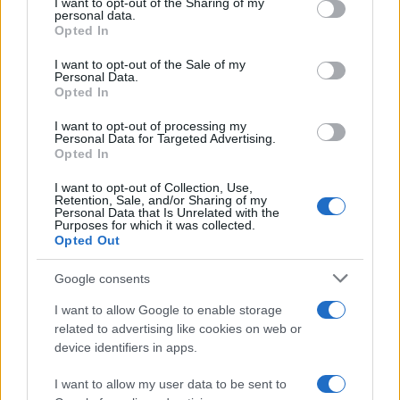
not limited to your visit or usage behaviour. You may click to
I want to opt-out of the Sharing of my
personal data.
grant or deny consent to Google and its third-party tags to
Opted In
use your data for below specified purposes in below Google
consent section.
I want to opt-out of the Sale of my
Personal Data.
Opted In
I want to opt-out of processing my
Personal Data for Targeted Advertising.
Opted In
I want to opt-out of Collection, Use,
Retention, Sale, and/or Sharing of my
Personal Data that Is Unrelated with the
Purposes for which it was collected.
Opted Out
Google consents
I want to allow Google to enable storage
related to advertising like cookies on web or
Continua a leggere
device identifiers in apps.
LIFESTYLE
I want to allow my user data to be sent to