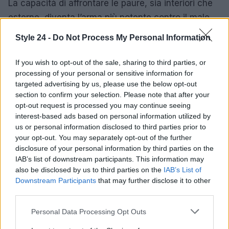
La capacità di affrontare le paure, sia interiori che
esterne, diventa l’arma più potente contro il male,
mostrando come la connessione tra i personaggi e
Style 24 -
Do Not Process My Personal Information
la loro determinazione possano cambiare le sorti di
Hawkins. Con un mix di tensione e nostalgia,
If you wish to opt-out of the sale, sharing to third parties, or
processing of your personal or sensitive information for
Stranger Things 5
promette di portare gli
targeted advertising by us, please use the below opt-out
spettatori in un viaggio emozionante e
section to confirm your selection. Please note that after your
indimenticabile.
opt-out request is processed you may continue seeing
interest-based ads based on personal information utilized by
us or personal information disclosed to third parties prior to
your opt-out. You may separately opt-out of the further
AUTORE
disclosure of your personal information by third parties on the
Staff
IAB’s list of downstream participants. This information may
also be disclosed by us to third parties on the
IAB’s List of
Downstream Participants
that may further disclose it to other
third parties.
Please note that this website/app uses one or more Google
Personal Data Processing Opt Outs
services and may gather and store information including but