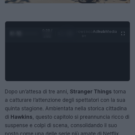
0:29 /
Ad
hub
Media
POWERED
1
/
4
2:02
BY
Dopo un’attesa di tre anni,
Stranger Things
torna
a catturare l’attenzione degli spettatori con la sua
quinta stagione. Ambientata nella storica cittadina
di
Hawkins
, questo capitolo si preannuncia ricco di
suspense e colpi di scena, consolidando il suo
posto come una delle serie più amate di Netflix.