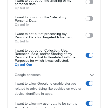
not limited to your visit or usage behaviour. You may click to
I want to opt-out of the Sharing of my
personal data.
grant or deny consent to Google and its third-party tags to
Opted In
use your data for below specified purposes in below Google
consent section.
I want to opt-out of the Sale of my
Personal Data.
Opted In
I want to opt-out of processing my
Personal Data for Targeted Advertising.
Opted In
I want to opt-out of Collection, Use,
Retention, Sale, and/or Sharing of my
Personal Data that Is Unrelated with the
Purposes for which it was collected.
Magna Pars Milano: un’esperienza olfattiva unica in un
Opted Out
ex stabilimento di profumi
Matteo Pellegrino · 7 Ago 2026
Google consents
LIFESTYLE
I want to allow Google to enable storage
related to advertising like cookies on web or
device identifiers in apps.
I want to allow my user data to be sent to