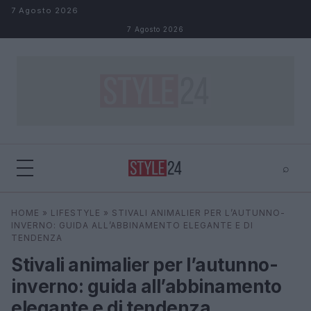
Salta al contenuto
7 Agosto 2026
7 Agosto 2026
⌕
×
⌕
HOME
»
LIFESTYLE
»
STIVALI ANIMALIER PER L’AUTUNNO-
Cerca
INVERNO: GUIDA ALL’ABBINAMENTO ELEGANTE E DI
TENDENZA
Stivali animalier per l’autunno-
inverno: guida all’abbinamento
elegante e di tendenza