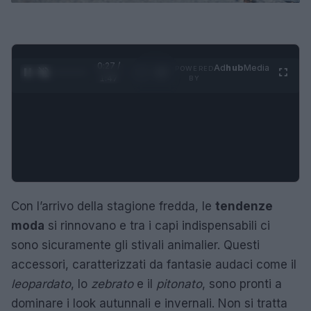
0:28 /
Ad
hub
Media
POWERED
1
/
4
1:47
BY
Con l’arrivo della stagione fredda, le
tendenze
moda
si rinnovano e tra i capi indispensabili ci
sono sicuramente gli stivali animalier. Questi
accessori, caratterizzati da fantasie audaci come il
leopardato
, lo
zebrato
e il
pitonato
, sono pronti a
dominare i look autunnali e invernali. Non si tratta