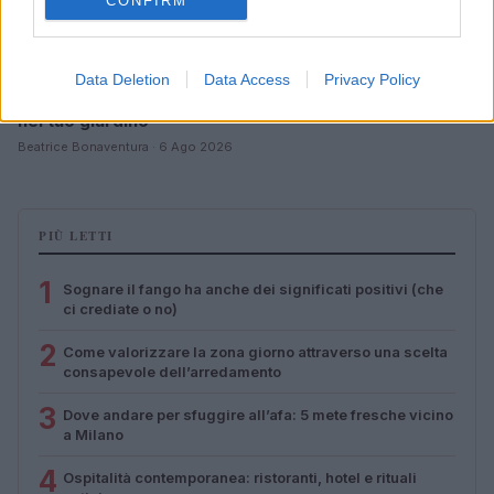
CONFIRM
Data Deletion
Data Access
Privacy Policy
Come riconoscere e risolvere i problemi della lavanda
nel tuo giardino
Beatrice Bonaventura · 6 Ago 2026
PIÙ LETTI
1
Sognare il fango ha anche dei significati positivi (che
ci crediate o no)
2
Come valorizzare la zona giorno attraverso una scelta
consapevole dell’arredamento
3
Dove andare per sfuggire all’afa: 5 mete fresche vicino
a Milano
4
Ospitalità contemporanea: ristoranti, hotel e rituali