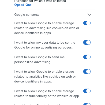
Purposes for which it was collected.
Opted Out
Google consents
I want to allow Google to enable storage
related to advertising like cookies on web or
device identifiers in apps.
I want to allow my user data to be sent to
Google for online advertising purposes.
Copenhagen Fashion Week SS27: le novità che stanno
rivoluzionando la moda
I want to allow Google to send me
Cristian Castiglioni · 8 Ago 2026
personalized advertising.
LIFESTYLE
I want to allow Google to enable storage
related to analytics like cookies on web or
device identifiers in apps.
I want to allow Google to enable storage
related to functionality of the website or app.