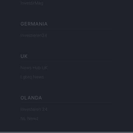
InvestirMag
GERMANIA
Investieren24
UK
News Hub UK
Lgbtq News
OLANDA
Investeren 24
NL Newz