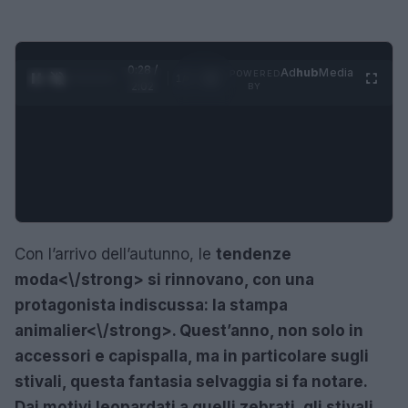
0:29 /
Ad
hub
Media
POWERED
1
/
4
2:02
BY
Con l’arrivo dell’autunno, le
tendenze
moda<\/strong> si rinnovano, con una
protagonista indiscussa: la
stampa
animalier<\/strong>. Quest’anno, non solo in
accessori e capispalla, ma in particolare sugli
stivali, questa fantasia selvaggia si fa notare.
Dai motivi leopardati a quelli zebrati, gli stivali