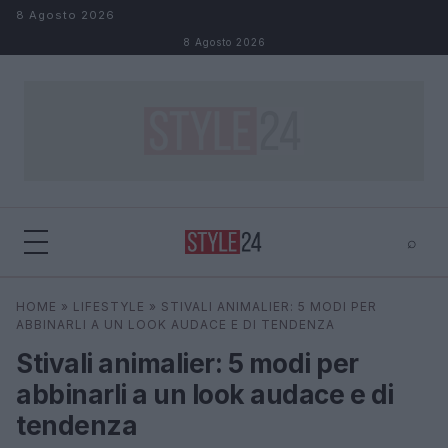
Salta al contenuto
8 Agosto 2026
8 Agosto 2026
⌕
×
⌕
HOME
»
LIFESTYLE
»
STIVALI ANIMALIER: 5 MODI PER
Cerca
ABBINARLI A UN LOOK AUDACE E DI TENDENZA
Stivali animalier: 5 modi per
abbinarli a un look audace e di
tendenza