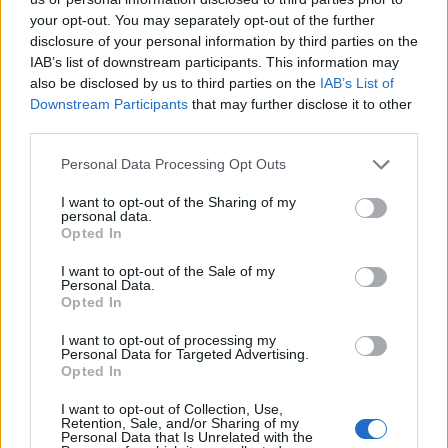
your opt-out. You may separately opt-out of the further
disclosure of your personal information by third parties on the
IAB’s list of downstream participants. This information may
also be disclosed by us to third parties on the
IAB’s List of
Downstream Participants
that may further disclose it to other
third parties.
Please note that this website/app uses one or more Google
Personal Data Processing Opt Outs
services and may gather and store information including but
not limited to your visit or usage behaviour. You may click to
I want to opt-out of the Sharing of my
personal data.
grant or deny consent to Google and its third-party tags to
Opted In
use your data for below specified purposes in below Google
consent section.
I want to opt-out of the Sale of my
Personal Data.
Opted In
Continua a leggere
I want to opt-out of processing my
Personal Data for Targeted Advertising.
Opted In
LIFESTYLE
I want to opt-out of Collection, Use,
Retention, Sale, and/or Sharing of my
Personal Data that Is Unrelated with the