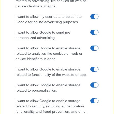
related to advertising like cookies on web or
respiratorie
device identifiers in apps.
Beatrice Bonaventura · 9 Ago 2026
I want to allow my user data to be sent to
SALUTE
Google for online advertising purposes.
I want to allow Google to send me
personalized advertising.
I want to allow Google to enable storage
related to analytics like cookies on web or
device identifiers in apps.
I want to allow Google to enable storage
related to functionality of the website or app.
I want to allow Google to enable storage
related to personalization.
Piano anti-caldo: idratazione smart, outfit freschi e
segnali d’allarme
I want to allow Google to enable storage
Matteo Pellegrino · 9 Ago 2026
related to security, including authentication
functionality and fraud prevention, and other