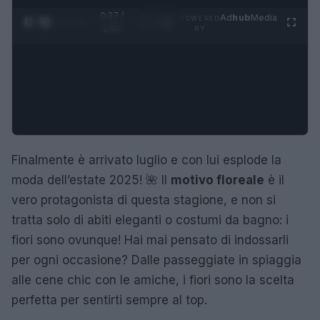
0:28 /
Ad
hub
Media
POWERED
1
/
4
1:47
BY
Finalmente è arrivato luglio e con lui esplode la
moda dell’estate 2025! 🌺 Il
motivo floreale
è il
vero protagonista di questa stagione, e non si
tratta solo di abiti eleganti o costumi da bagno: i
fiori sono ovunque! Hai mai pensato di indossarli
per ogni occasione? Dalle passeggiate in spiaggia
alle cene chic con le amiche, i fiori sono la scelta
perfetta per sentirti sempre al top.