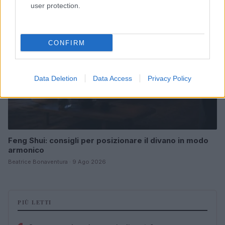
LIFESTYLE
user protection.
CONFIRM
Data Deletion
Data Access
Privacy Policy
Feng Shui: consigli per posizionare il divano in modo
armonico
Beatrice Bonaventura · 9 Ago 2026
PIÙ LETTI