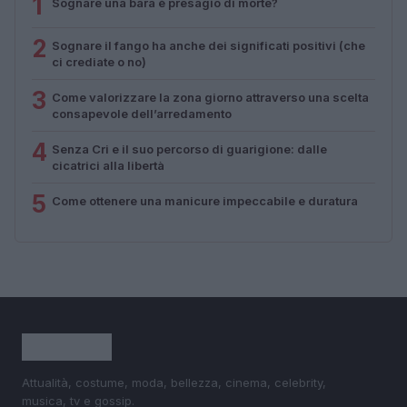
1
Sognare una bara è presagio di morte?
2
Sognare il fango ha anche dei significati positivi (che
ci crediate o no)
3
Come valorizzare la zona giorno attraverso una scelta
consapevole dell’arredamento
4
Senza Cri e il suo percorso di guarigione: dalle
cicatrici alla libertà
5
Come ottenere una manicure impeccabile e duratura
Attualità, costume, moda, bellezza, cinema, celebrity,
musica, tv e gossip.