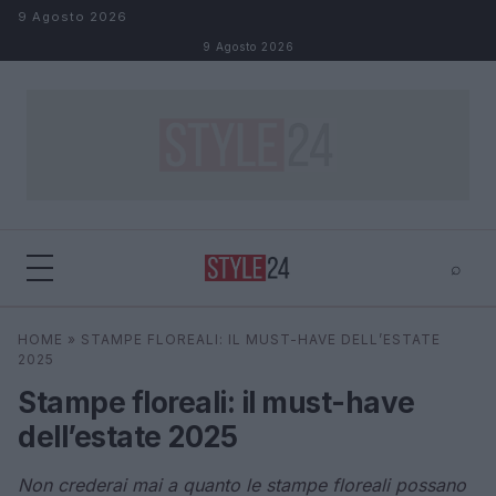
Salta al contenuto
9 Agosto 2026
9 Agosto 2026
⌕
×
⌕
HOME
»
STAMPE FLOREALI: IL MUST-HAVE DELL’ESTATE
Cerca
2025
Stampe floreali: il must-have
dell’estate 2025
Non crederai mai a quanto le stampe floreali possano