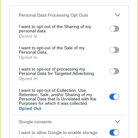
third parties.
Please note that this website/app uses one or more Google
Personal Data Processing Opt Outs
services and may gather and store information including but
not limited to your visit or usage behaviour. You may click to
I want to opt-out of the Sharing of my
personal data.
grant or deny consent to Google and its third-party tags to
Continua a leggere
Opted In
use your data for below specified purposes in below Google
consent section.
I want to opt-out of the Sale of my
SALUTE
Personal Data.
Opted In
I want to opt-out of processing my
Personal Data for Targeted Advertising.
Opted In
I want to opt-out of Collection, Use,
Retention, Sale, and/or Sharing of my
Personal Data that Is Unrelated with the
Purposes for which it was collected.
Opted Out
Google consents
I want to allow Google to enable storage
Ozono e caldo urbano: difendere pelle e vie