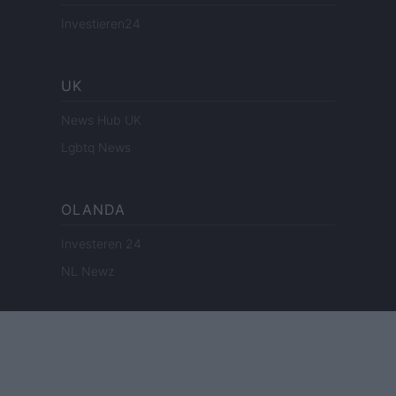
Investieren24
UK
News Hub UK
Lgbtq News
OLANDA
Investeren 24
NL Newz