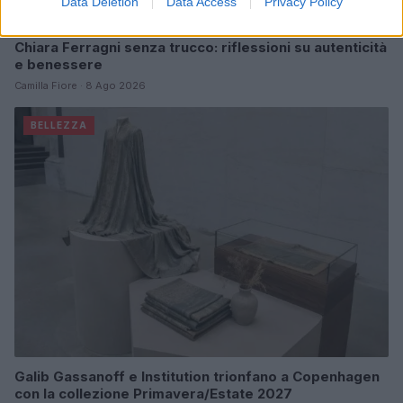
Data Deletion
Data Access
Privacy Policy
Chiara Ferragni senza trucco: riflessioni su autenticità
e benessere
Camilla Fiore · 8 Ago 2026
BELLEZZA
Galib Gassanoff e Institution trionfano a Copenhagen
con la collezione Primavera/Estate 2027