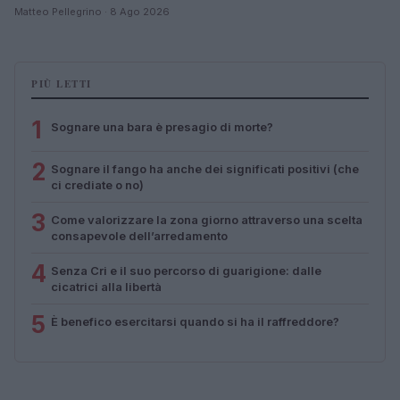
Matteo Pellegrino · 8 Ago 2026
PIÙ LETTI
1
Sognare una bara è presagio di morte?
2
Sognare il fango ha anche dei significati positivi (che
ci crediate o no)
3
Come valorizzare la zona giorno attraverso una scelta
consapevole dell’arredamento
4
Senza Cri e il suo percorso di guarigione: dalle
cicatrici alla libertà
5
È benefico esercitarsi quando si ha il raffreddore?