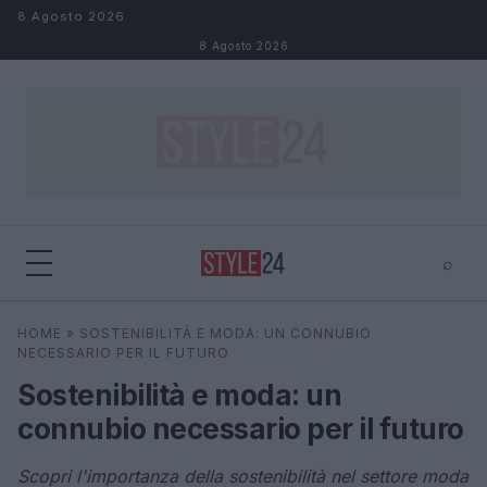
Salta al contenuto
8 Agosto 2026
8 Agosto 2026
⌕
×
⌕
HOME
»
SOSTENIBILITÀ E MODA: UN CONNUBIO
Cerca
NECESSARIO PER IL FUTURO
Sostenibilità e moda: un
connubio necessario per il futuro
Scopri l'importanza della sostenibilità nel settore moda