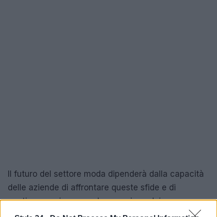
Il futuro del settore moda dipenderà dalla capacità
delle aziende di affrontare queste sfide e di
continuare a innovare. La pressione dei
consumatori e la necessità di proteggere il pianeta