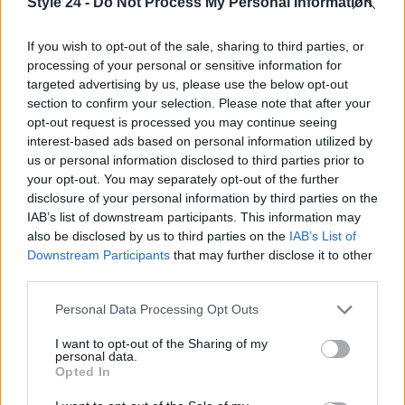
Style 24 -
Do Not Process My Personal Information
potrebbero portare a una vera rivoluzione nel modo
in cui vengono concepiti e prodotti i capi di
If you wish to opt-out of the sale, sharing to third parties, or
processing of your personal or sensitive information for
abbigliamento.
targeted advertising by us, please use the below opt-out
section to confirm your selection. Please note that after your
opt-out request is processed you may continue seeing
interest-based ads based on personal information utilized by
AUTORE
us or personal information disclosed to third parties prior to
Staff
your opt-out. You may separately opt-out of the further
disclosure of your personal information by third parties on the
IAB’s list of downstream participants. This information may
also be disclosed by us to third parties on the
IAB’s List of
Downstream Participants
that may further disclose it to other
third parties.
Please note that this website/app uses one or more Google
Personal Data Processing Opt Outs
services and may gather and store information including but
not limited to your visit or usage behaviour. You may click to
I want to opt-out of the Sharing of my
personal data.
grant or deny consent to Google and its third-party tags to
Opted In
use your data for below specified purposes in below Google
consent section.