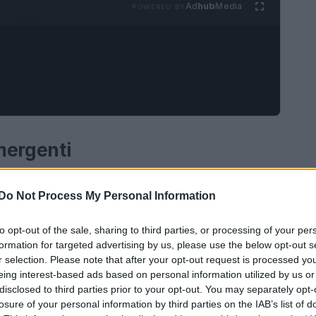
Ad
hub
Media
POWERED BY
mergenti
ta un elemento fondamentale per le aziende. Le
Do Not Process My Personal Information
o che
investire in pratiche sostenibili
non è
ce anche in vantaggi economici. Le nuove
to opt-out of the sale, sharing to third parties, or processing of your per
formation for targeted advertising by us, please use the below opt-out s
tative dei consumatori, stanno orientando le
r selection. Please note that after your opt-out request is processed y
più sostenibili.
eing interest-based ads based on personal information utilized by us or
disclosed to third parties prior to your opt-out. You may separately opt-
losure of your personal information by third parties on the IAB’s list of