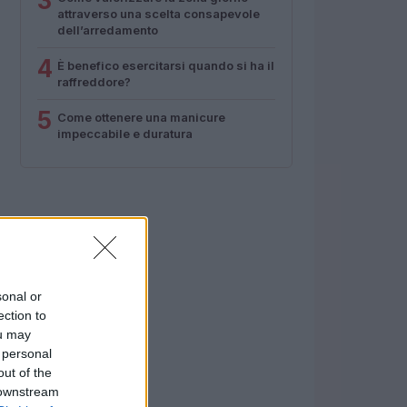
3
attraverso una scelta consapevole
dell’arredamento
4
È benefico esercitarsi quando si ha il
raffreddore?
5
Come ottenere una manicure
impeccabile e duratura
sonal or
ection to
ou may
 personal
out of the
 downstream