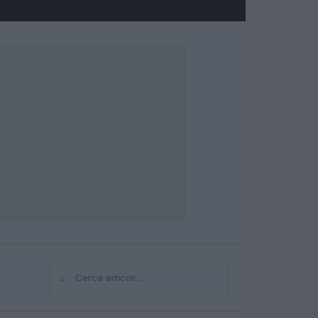
⌕
Cerca