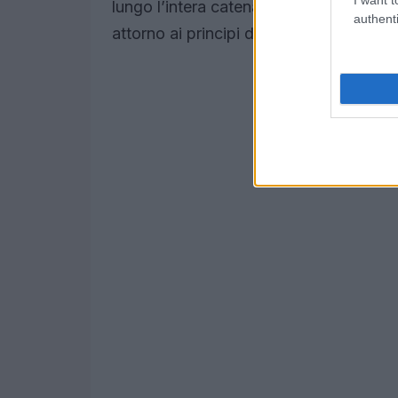
lungo l’intera catena del valore, mentr
authenti
attorno ai principi di sostenibilità.