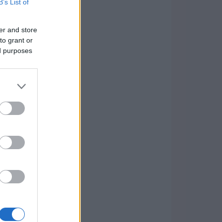
B’s List of
er and store
to grant or
ed purposes