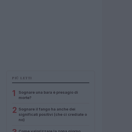
PIÙ LETTI
1
Sognare una bara è presagio di
morte?
2
Sognare il fango ha anche dei
significati positivi (che ci crediate o
no)
Come valorizzare la zona giorno