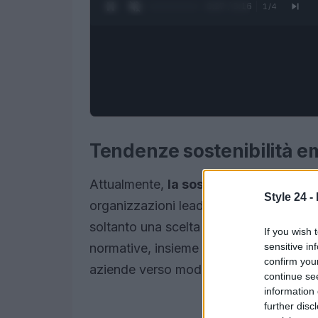
0:28 / 3:16
1
/
4
Tendenze sostenibilità e
Attualmente,
la sostenibilità
rappresen
Style 24 -
organizzazioni leader hanno compres
soltanto una scelta etica, ma si tradu
If you wish 
sensitive in
normative, insieme alle crescenti aspet
confirm you
aziende verso modelli operativi sempre 
continue se
information 
further disc