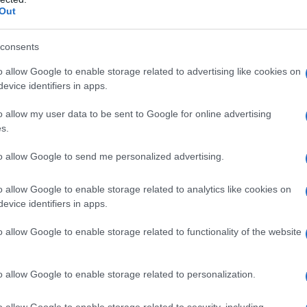
Out
tanno constatando che l’efficienza energetica e
tivi risparmi finanziari.
consents
o allow Google to enable storage related to advertising like cookies on
 pratica
evice identifiers in apps.
tegie ESG, è necessario che le aziende
o allow my user data to be sent to Google for online advertising
s.
(LCA) dei propri prodotti. Questo processo
ossibile diminuire l’impatto ambientale. Inoltre,
to allow Google to send me personalized advertising.
ttare un approccio di
design circolare
è cruciale
o allow Google to enable storage related to analytics like cookies on
evice identifiers in apps.
o allow Google to enable storage related to functionality of the website
re
resentano esempi significativi di integrazione
o allow Google to enable storage related to personalization.
nilever ha ridotto il proprio impatto ambientale
o allow Google to enable storage related to security, including