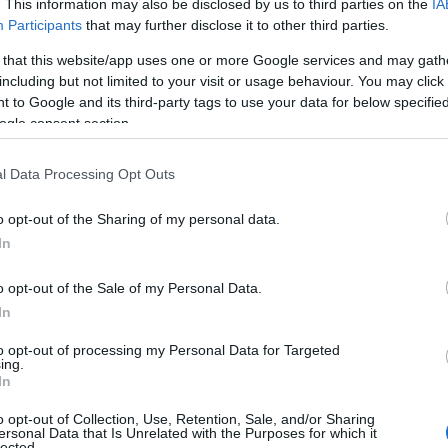
. This information may also be disclosed by us to third parties on the
IA
Participants
that may further disclose it to other third parties.
 that this website/app uses one or more Google services and may gath
including but not limited to your visit or usage behaviour. You may click 
 to Google and its third-party tags to use your data for below specifi
ogle consent section.
l Data Processing Opt Outs
o opt-out of the Sharing of my personal data.
In
o opt-out of the Sale of my Personal Data.
In
to opt-out of processing my Personal Data for Targeted
nità economiche
ing.
In
ntal, Social, and Governance) permette alle
o opt-out of Collection, Use, Retention, Sale, and/or Sharing
ersonal Data that Is Unrelated with the Purposes for which it
igliorare la propria reputazione. Le imprese che
lected.