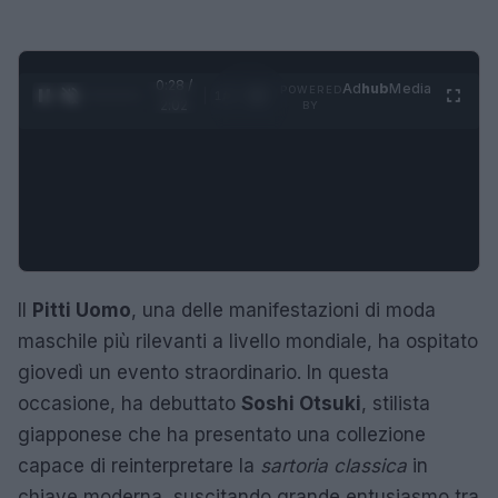
0:28 /
Ad
hub
Media
POWERED
1
/
4
2:02
BY
Il
Pitti Uomo
, una delle manifestazioni di moda
maschile più rilevanti a livello mondiale, ha ospitato
giovedì un evento straordinario. In questa
occasione, ha debuttato
Soshi Otsuki
, stilista
giapponese che ha presentato una collezione
capace di reinterpretare la
sartoria classica
in
chiave moderna, suscitando grande entusiasmo tra