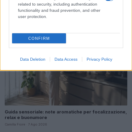
Mostre di moda 2026: Franco Moschino a Forte di
related to security, including authentication
Bard e gli eventi imperdibili in Italia
functionality and fraud prevention, and other
user protection.
Cristian Castiglioni · 7 Ago 2026
BENESSERE
CONFIRM
Data Deletion
Data Access
Privacy Policy
Guida sensoriale: note aromatiche per focalizzazione,
relax e buonumore
Camilla Fiore · 7 Ago 2026