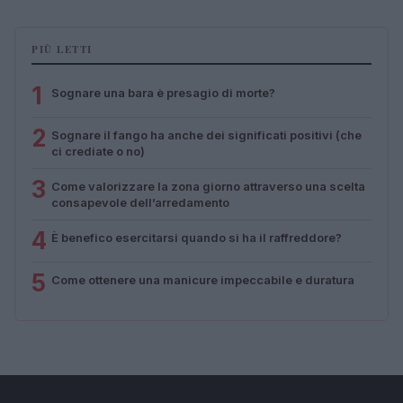
PIÙ LETTI
1
Sognare una bara è presagio di morte?
2
Sognare il fango ha anche dei significati positivi (che
ci crediate o no)
3
Come valorizzare la zona giorno attraverso una scelta
consapevole dell’arredamento
4
È benefico esercitarsi quando si ha il raffreddore?
5
Come ottenere una manicure impeccabile e duratura