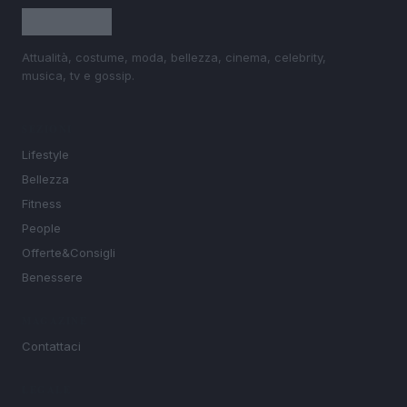
Attualità, costume, moda, bellezza, cinema, celebrity,
musica, tv e gossip.
SEZIONI
Lifestyle
Bellezza
Fitness
People
Offerte&Consigli
Benessere
MAGAZINE
Contattaci
LEGALE