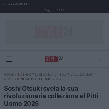
Salta al contenuto
7 Agosto 2026
7 Agosto 2026
⌕
×
⌕
HOME
»
SOSHI OTSUKI SVELA LA SUA RIVOLUZIONARIA
Cerca
COLLEZIONE AL PITTI UOMO 2026
Soshi Otsuki svela la sua
rivoluzionaria collezione al Pitti
Uomo 2026