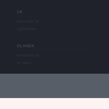
UK
News Hub UK
Lgbtq News
OLANDA
Investeren 24
NL Newz