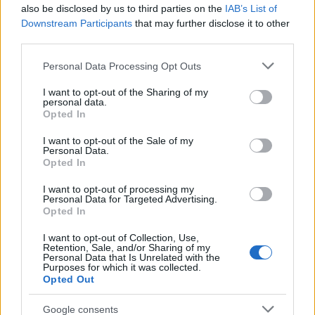
also be disclosed by us to third parties on the
IAB’s List of
Downstream Participants
that may further disclose it to other
third parties.
Please note that this website/app uses one or more Google
Personal Data Processing Opt Outs
services and may gather and store information including but
not limited to your visit or usage behaviour. You may click to
I want to opt-out of the Sharing of my
personal data.
grant or deny consent to Google and its third-party tags to
Opted In
use your data for below specified purposes in below Google
consent section.
I want to opt-out of the Sale of my
Continua a leggere
Personal Data.
Opted In
SALUTE
I want to opt-out of processing my
Personal Data for Targeted Advertising.
Opted In
I want to opt-out of Collection, Use,
Retention, Sale, and/or Sharing of my
Personal Data that Is Unrelated with the
Purposes for which it was collected.
Opted Out
Google consents