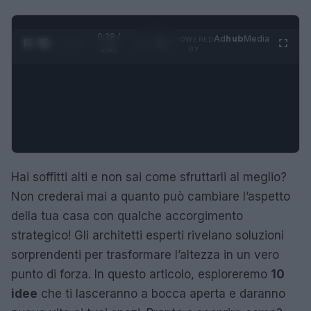
0:29 /
Ad
hub
Media
POWERED
1
/
4
1:47
BY
Hai soffitti alti e non sai come sfruttarli al meglio?
Non crederai mai a quanto può cambiare l’aspetto
della tua casa con qualche accorgimento
strategico! Gli architetti esperti rivelano soluzioni
sorprendenti per trasformare l’altezza in un vero
punto di forza. In questo articolo, esploreremo
10
idee
che ti lasceranno a bocca aperta e daranno