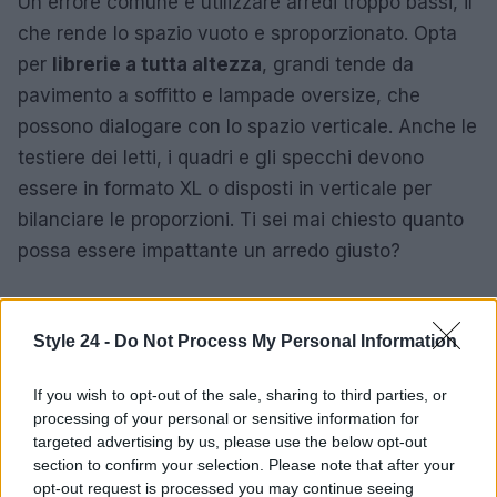
Un errore comune è utilizzare arredi troppo bassi, il
che rende lo spazio vuoto e sproporzionato. Opta
per
librerie a tutta altezza
, grandi tende da
pavimento a soffitto e lampade oversize, che
possono dialogare con lo spazio verticale. Anche le
testiere dei letti, i quadri e gli specchi devono
essere in formato XL o disposti in verticale per
bilanciare le proporzioni. Ti sei mai chiesto quanto
possa essere impattante un arredo giusto?
8. Gioca con i colori
Style 24 -
Do Not Process My Personal Information
Quando una parete è molto alta, lasciarla
completamente bianca può accentuare l’effetto
If you wish to opt-out of the sale, sharing to third parties, or
“scatola vuota”. Una strategia efficace è
processing of your personal or sensitive information for
targeted advertising by us, please use the below opt-out
suddividerla visivamente con colori diversi, boiserie
section to confirm your selection. Please note that after your
o pannellature. L’uso di materiali in contrasto
opt-out request is processed you may continue seeing