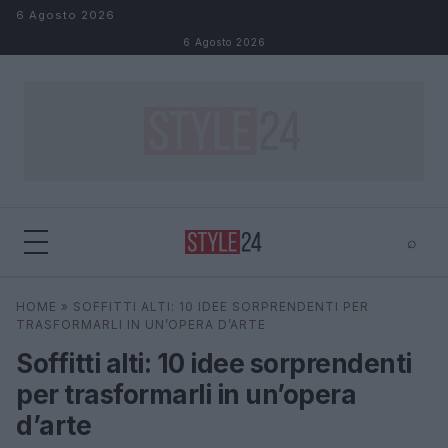
Salta al contenuto
6 Agosto 2026
6 Agosto 2026
⌕
×
⌕
HOME
»
SOFFITTI ALTI: 10 IDEE SORPRENDENTI PER
Cerca
TRASFORMARLI IN UN’OPERA D’ARTE
Soffitti alti: 10 idee sorprendenti
per trasformarli in un’opera
d’arte