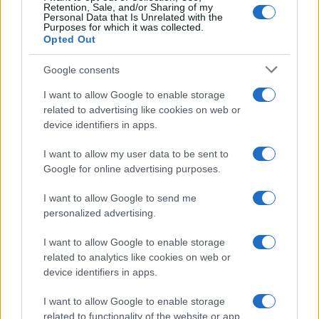
Retention, Sale, and/or Sharing of my
10. Rendi il tuo spazio unico
Personal Data that Is Unrelated with the
Purposes for which it was collected.
Non ci sono limiti alla creatività quando si tratta di
Opted Out
valorizzare i soffitti alti. Con un po’ di attenzione ai
Google consents
dettagli e l’uso di elementi architettonici, puoi
I want to allow Google to enable storage
trasformare ogni ambiente in un luogo accogliente
related to advertising like cookies on web or
e affascinante. Non lasciare che l’altezza diventi un
device identifiers in apps.
problema: sfruttala come un’opportunità per
I want to allow my user data to be sent to
esprimere il tuo stile personale! Sei pronto a dare
Google for online advertising purposes.
una nuova vita alla tua casa?
I want to allow Google to send me
personalized advertising.
AUTORE
I want to allow Google to enable storage
Staff
related to analytics like cookies on web or
device identifiers in apps.
I want to allow Google to enable storage
related to functionality of the website or app.