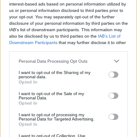
contribuirà a creare ritmi visivi ed enfatizzare le
interest-based ads based on personal information utilized by
us or personal information disclosed to third parties prior to
murature come elementi fondamentali nella
your opt-out. You may separately opt-out of the further
definizione dello spazio. Qual è il tuo colore
disclosure of your personal information by third parties on the
preferito per dare vita a una stanza?
IAB’s list of downstream participants. This information may
also be disclosed by us to third parties on the
IAB’s List of
Downstream Participants
that may further disclose it to other
9. Fonoassorbimento per un comfort
third parties.
ottimale
Please note that this website/app uses one or more Google
Personal Data Processing Opt Outs
Infine, non dimenticare che i soffitti alti possono
services and may gather and store information including but
not limited to your visit or usage behaviour. You may click to
I want to opt-out of the Sharing of my
amplificare eco e riverbero. Inserire tessuti pesanti,
personal data.
grant or deny consent to Google and its third-party tags to
Opted In
tappeti ampi e imbottiture su arredi aiuta a
use your data for below specified purposes in below Google
riequilibrare la percezione sonora. Alcuni architetti
consent section.
I want to opt-out of the Sale of my
Personal Data.
suggeriscono anche pannelli acustici integrati nel
Opted In
soffitto, per unire comfort e bellezza. Non è
I want to opt-out of processing my
fantastico come il comfort possa influenzare il
Personal Data for Targeted Advertising.
Opted In
nostro modo di vivere?
I want to opt-out of Collection, Use,