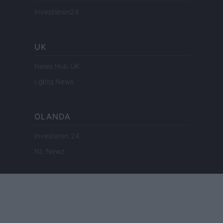
Investieren24
UK
News Hub UK
Lgbtq News
OLANDA
Investeren 24
NL Newz