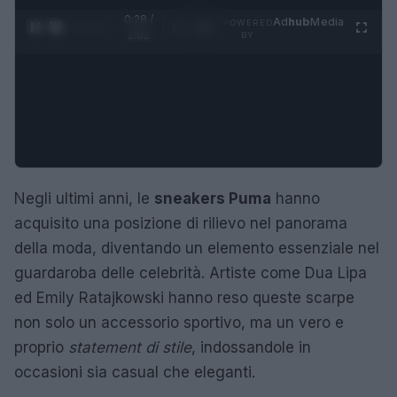
0:29 /
Ad
hub
Media
POWERED
1
/
4
2:02
BY
Negli ultimi anni, le
sneakers Puma
hanno
acquisito una posizione di rilievo nel panorama
della moda, diventando un elemento essenziale nel
guardaroba delle celebrità. Artiste come Dua Lipa
ed Emily Ratajkowski hanno reso queste scarpe
non solo un accessorio sportivo, ma un vero e
proprio
statement di stile
, indossandole in
occasioni sia casual che eleganti.