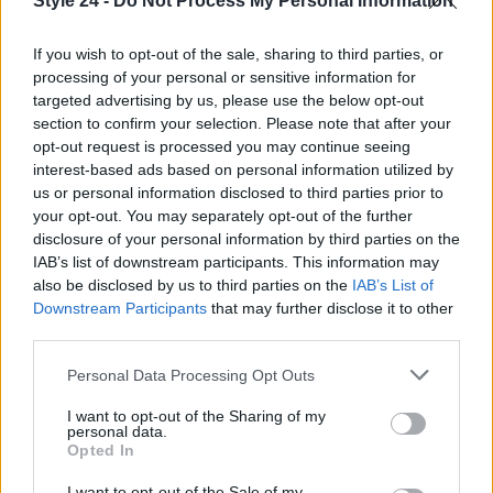
Style 24 -
Do Not Process My Personal Information
If you wish to opt-out of the sale, sharing to third parties, or
processing of your personal or sensitive information for
targeted advertising by us, please use the below opt-out
section to confirm your selection. Please note that after your
opt-out request is processed you may continue seeing
interest-based ads based on personal information utilized by
us or personal information disclosed to third parties prior to
your opt-out. You may separately opt-out of the further
disclosure of your personal information by third parties on the
Continua a leggere
IAB’s list of downstream participants. This information may
also be disclosed by us to third parties on the
IAB’s List of
Downstream Participants
that may further disclose it to other
LIFESTYLE
third parties.
Please note that this website/app uses one or more Google
Personal Data Processing Opt Outs
services and may gather and store information including but
not limited to your visit or usage behaviour. You may click to
I want to opt-out of the Sharing of my
personal data.
grant or deny consent to Google and its third-party tags to
Opted In
use your data for below specified purposes in below Google
consent section.
I want to opt-out of the Sale of my