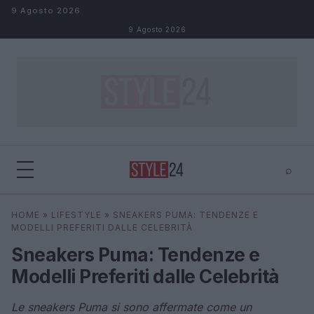
Salta al contenuto
9 Agosto 2026
9 Agosto 2026
⌕
×
⌕
HOME
»
LIFESTYLE
»
SNEAKERS PUMA: TENDENZE E
Cerca
MODELLI PREFERITI DALLE CELEBRITÀ
Sneakers Puma: Tendenze e
Modelli Preferiti dalle Celebrità
Le sneakers Puma si sono affermate come un