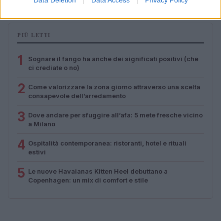
Data Deletion
Data Access
Privacy Policy
PIÙ LETTI
1
Sognare il fango ha anche dei significati positivi (che
ci crediate o no)
2
Come valorizzare la zona giorno attraverso una scelta
consapevole dell’arredamento
3
Dove andare per sfuggire all’afa: 5 mete fresche vicino
a Milano
4
Ospitalità contemporanea: ristoranti, hotel e rituali
estivi
5
Le nuove Havaianas Kitten Heel debuttano a
Copenhagen: un mix di comfort e stile