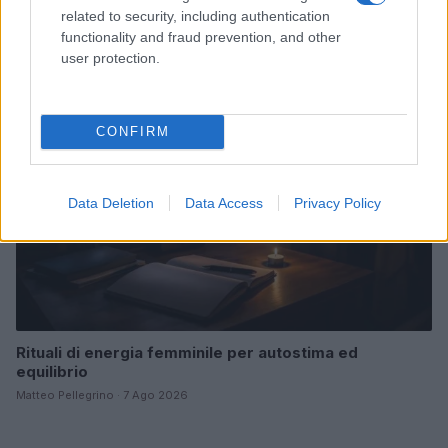
mente fresca senza rovinare il make-up
related to security, including authentication
Beatrice Bonaventura · 7 Ago 2026
functionality and fraud prevention, and other
user protection.
BENESSERE
CONFIRM
Data Deletion
Data Access
Privacy Policy
Rituali di energia femminile per autostima ed
equilibrio
Matteo Pellegrino · 7 Ago 2026