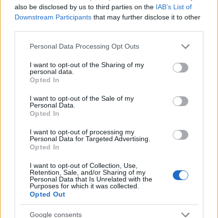
also be disclosed by us to third parties on the
IAB’s List of
Downstream Participants
that may further disclose it to other
third parties.
Please note that this website/app uses one or more Google
Personal Data Processing Opt Outs
services and may gather and store information including but
not limited to your visit or usage behaviour. You may click to
I want to opt-out of the Sharing of my
personal data.
grant or deny consent to Google and its third-party tags to
Opted In
use your data for below specified purposes in below Google
Continua a leggere
consent section.
I want to opt-out of the Sale of my
Personal Data.
Opted In
BENESSERE
I want to opt-out of processing my
Personal Data for Targeted Advertising.
Opted In
I want to opt-out of Collection, Use,
Retention, Sale, and/or Sharing of my
Personal Data that Is Unrelated with the
Purposes for which it was collected.
Opted Out
Google consents