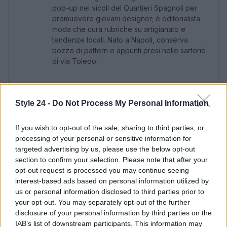
pop-up nei vicoli del Quartieri Spagnoli per
promuovere giovani designer; è editorialista
moda che cura rubriche su artigianato e
tendenze locali. Nato a Napoli, conserva
bozze di pattern e appunti presi nelle sartorie
di via Toledo.
Style 24 -
Do Not Process My Personal Information
If you wish to opt-out of the sale, sharing to third parties, or
processing of your personal or sensitive information for
targeted advertising by us, please use the below opt-out
section to confirm your selection. Please note that after your
opt-out request is processed you may continue seeing
interest-based ads based on personal information utilized by
us or personal information disclosed to third parties prior to
your opt-out. You may separately opt-out of the further
disclosure of your personal information by third parties on the
IAB’s list of downstream participants. This information may