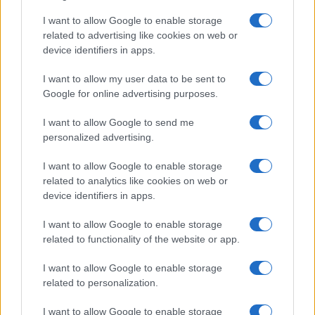
I want to allow Google to enable storage
related to advertising like cookies on web or
Guida sensoriale: note aromatiche per focalizzazione,
device identifiers in apps.
relax e buonumore
I want to allow my user data to be sent to
Camilla Fiore · 7 Ago 2026
Google for online advertising purposes.
BENESSERE
I want to allow Google to send me
personalized advertising.
I want to allow Google to enable storage
related to analytics like cookies on web or
device identifiers in apps.
I want to allow Google to enable storage
related to functionality of the website or app.
I want to allow Google to enable storage
related to personalization.
Mind-cooling in città: routine elegante da 10 minuti per
I want to allow Google to enable storage