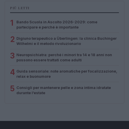
PIÙ LETTI
1
Bando Scuola in Ascolto 2026-2029: come
partecipare e perché è importante
2
Digiuno terapeutico a Überlingen: la clinica Buchinger
Wilhelmi e il metodo rivoluzionario
3
Neuropsichiatra: perché i minori tra 14 e 18 anni non
possono essere trattati come adulti
4
Guida sensoriale: note aromatiche per focalizzazione,
relax e buonumore
5
Consigli per mantenere pelle e zona intima idratate
durante l’estate