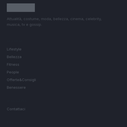
Attualità, costume, moda, bellezza, cinema, celebrity,
musica, tv e gossip.
SEZIONI
Lifestyle
Bellezza
Fitness
People
Offerte&Consigli
Benessere
MAGAZINE
Contattaci
LEGALE