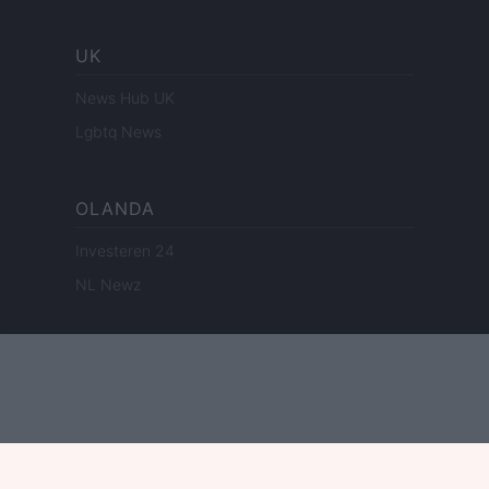
UK
News Hub UK
Lgbtq News
OLANDA
Investeren 24
NL Newz