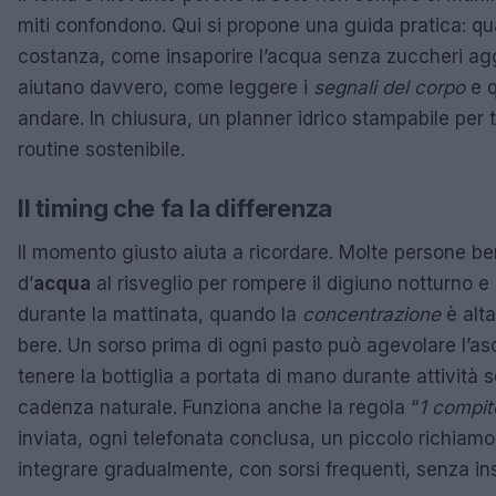
miti confondono. Qui si propone una guida pratica: qua
costanza, come insaporire l’acqua senza zuccheri agg
aiutano davvero, come leggere i
segnali del corpo
e q
andare. In chiusura, un planner idrico stampabile per t
routine sostenibile.
Il timing che fa la differenza
Il momento giusto aiuta a ricordare. Molte persone be
d’
acqua
al risveglio per rompere il digiuno notturno e di
durante la mattinata, quando la
concentrazione
è alta
bere. Un sorso prima di ogni pasto può agevolare l’as
tenere la bottiglia a portata di mano durante attività
cadenza naturale. Funziona anche la regola “
1 compit
inviata, ogni telefonata conclusa, un piccolo richiamo. 
integrare gradualmente, con sorsi frequenti, senza in