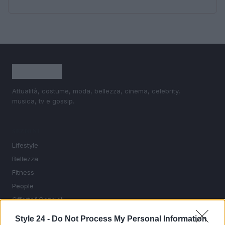
Attualità, costume, moda, bellezza, cinema, celebrity,
musica, tv e gossip.
SEZIONI
Lifestyle
Bellezza
Fitness
People
Offerte&Consigli
Benessere
Style 24 -
Do Not Process My Personal Information