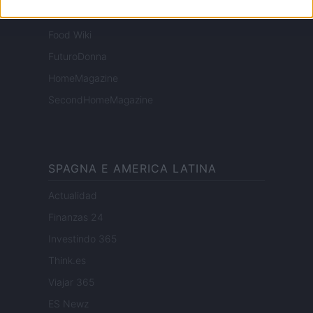
ESG 365
Food Wiki
FuturoDonna
HomeMagazine
SecondHomeMagazine
SPAGNA E AMERICA LATINA
Actualidad
Finanzas 24
Investindo 365
Think.es
Viajar 365
ES Newz