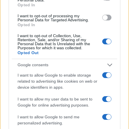
ITALIA
Opted In
Casa Magazine
I want to opt-out of processing my
Personal Data for Targeted Advertising.
Cineverse Magazine
Opted In
Donne Magazine
I want to opt-out of Collection, Use,
Retention, Sale, and/or Sharing of my
Food Blog
Personal Data that Is Unrelated with the
Purposes for which it was collected.
Milano Notizie
Opted Out
Motor Magazine
Google consents
Notizie.it
I want to allow Google to enable storage
Offerte Shopping
related to advertising like cookies on web or
Pet Story
device identifiers in apps.
Professione Lavoro
I want to allow my user data to be sent to
Sport Magazine
Google for online advertising purposes.
Style24
I want to allow Google to send me
Think.it
personalized advertising.