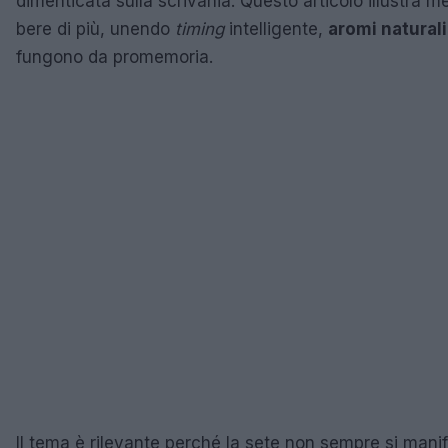
dimenticata sulla scrivania. Questo articolo illustra m
bere di più, unendo
timing
intelligente,
aromi naturali
fungono da promemoria.
Il tema è rilevante perché la sete non sempre si manif