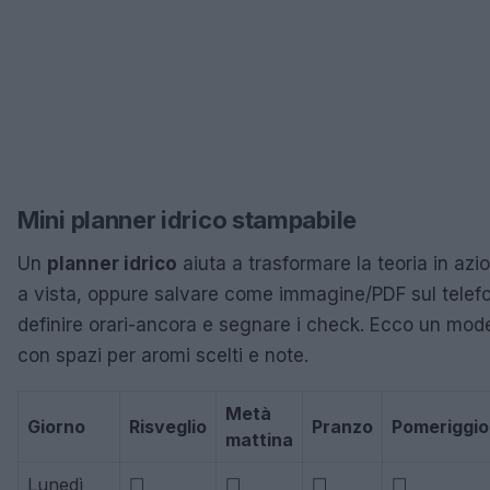
Mini planner idrico stampabile
Un
planner idrico
aiuta a trasformare la teoria in az
a vista, oppure salvare come immagine/PDF sul telefo
definire orari-ancora e segnare i check. Ecco un mode
con spazi per aromi scelti e note.
Metà
Giorno
Risveglio
Pranzo
Pomeriggio
mattina
Lunedì
☐
☐
☐
☐