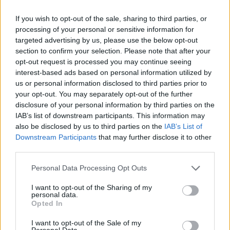
MAGAZINE
If you wish to opt-out of the sale, sharing to third parties, or
Contattaci
processing of your personal or sensitive information for
targeted advertising by us, please use the below opt-out
section to confirm your selection. Please note that after your
LEGALE
opt-out request is processed you may continue seeing
Cookie Policy
interest-based ads based on personal information utilized by
Privacy Policy
us or personal information disclosed to third parties prior to
Note legali
your opt-out. You may separately opt-out of the further
disclosure of your personal information by third parties on the
IAB’s list of downstream participants. This information may
also be disclosed by us to third parties on the
IAB’s List of
style24.it è una proprietà di AdHub Media S.r.l. — REA 2729933
Downstream Participants
that may further disclose it to other
Copyright © 2026 · Edito da AdHub Media — Italia
third parties.
Tutti i diritti riservati
Please note that this website/app uses one or more Google
I contenuti sono curati dalla redazione con il supporto di strumenti digitali e
Personal Data Processing Opt Outs
realizzati in collaborazione con autori indipendenti.
services and may gather and store information including but
not limited to your visit or usage behaviour. You may click to
I want to opt-out of the Sharing of my
personal data.
grant or deny consent to Google and its third-party tags to
Opted In
use your data for below specified purposes in below Google
consent section.
I want to opt-out of the Sale of my
Personal Data.