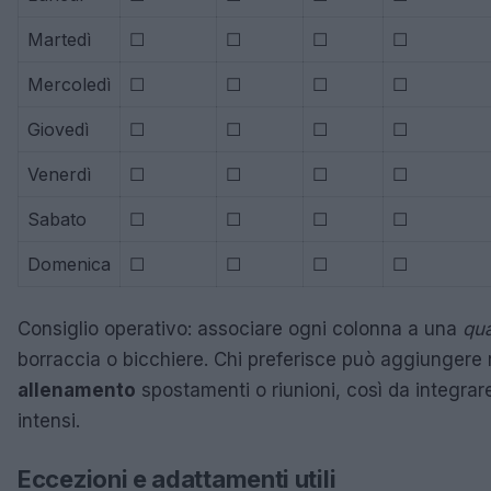
Martedì
☐
☐
☐
☐
Mercoledì
☐
☐
☐
☐
Giovedì
☐
☐
☐
☐
Venerdì
☐
☐
☐
☐
Sabato
☐
☐
☐
☐
Domenica
☐
☐
☐
☐
Consiglio operativo: associare ogni colonna a una
qu
borraccia o bicchiere. Chi preferisce può aggiungere 
allenamento
spostamenti o riunioni, così da integrar
intensi.
Eccezioni e adattamenti utili