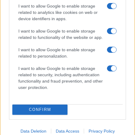
Tuobenessere
I want to allow Google to enable storage
Viaggiamo
related to analytics like cookies on web or
device identifiers in apps.
Nonne Magazine
Milano Cortina
I want to allow Google to enable storage
related to functionality of the website or app.
Luxury Club
Il Calcio Online
I want to allow Google to enable storage
related to personalization.
Professione mamma
World Music
I want to allow Google to enable storage
related to security, including authentication
Investimenti Magazine
functionality and fraud prevention, and other
Money 365
user protection.
Zona Nerd
B2B Magazine
CONFIRM
People Magazine
Day Travel
Data Deletion
Data Access
Privacy Policy
Tutto Gaming