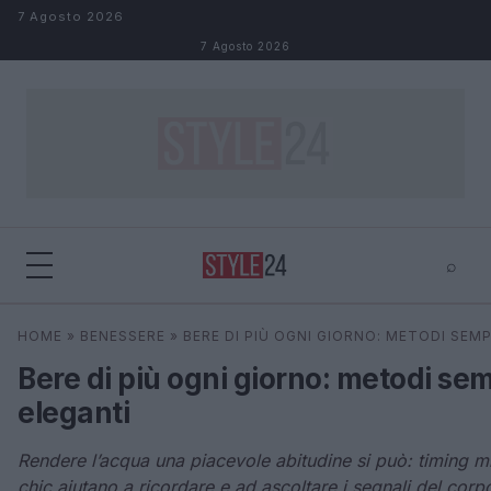
Salta al contenuto
7 Agosto 2026
7 Agosto 2026
⌕
×
⌕
HOME
»
BENESSERE
»
BERE DI PIÙ OGNI GIORNO: METODI SEM
Cerca
Bere di più ogni giorno: metodi sem
eleganti
Rendere l’acqua una piacevole abitudine si può: timing mi
chic aiutano a ricordare e ad ascoltare i segnali del corp