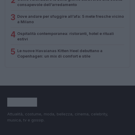
2
consapevole dell’arredamento
3
Dove andare per sfuggire all’afa: 5 mete fresche vicino
a Milano
4
Ospitalità contemporanea: ristoranti, hotel e rituali
estivi
5
Le nuove Havaianas Kitten Heel debuttano a
Copenhagen: un mix di comfort e stile
Attualità, costume, moda, bellezza, cinema, celebrity,
musica, tv e gossip.