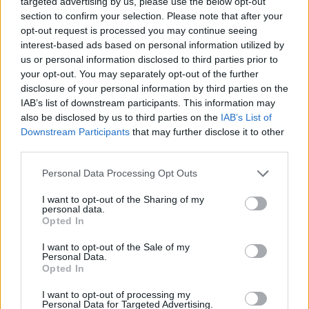
targeted advertising by us, please use the below opt-out
section to confirm your selection. Please note that after your
opt-out request is processed you may continue seeing
Continua a leggere
interest-based ads based on personal information utilized by
us or personal information disclosed to third parties prior to
LIFESTYLE
your opt-out. You may separately opt-out of the further
disclosure of your personal information by third parties on the
IAB’s list of downstream participants. This information may
also be disclosed by us to third parties on the
IAB’s List of
Downstream Participants
that may further disclose it to other
third parties.
Please note that this website/app uses one or more Google
Personal Data Processing Opt Outs
services and may gather and store information including but
not limited to your visit or usage behaviour. You may click to
I want to opt-out of the Sharing of my
personal data.
grant or deny consent to Google and its third-party tags to
Opted In
use your data for below specified purposes in below Google
consent section.
I want to opt-out of the Sale of my
Personal Data.
Sri Lanka: itinerari tra spiritualità, architettura e
Opted In
spiagge paradisiache
Matteo Pellegrino · 8 Ago 2026
I want to opt-out of processing my
Personal Data for Targeted Advertising.