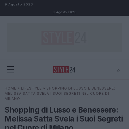
Salta al contenuto
9 Agosto 2026
9 Agosto 2026
⌕
×
⌕
HOME
»
LIFESTYLE
»
SHOPPING DI LUSSO E BENESSERE:
Cerca
MELISSA SATTA SVELA I SUOI SEGRETI NEL CUORE DI
MILANO
Shopping di Lusso e Benessere:
Melissa Satta Svela i Suoi Segreti
nel Cuore di Milano