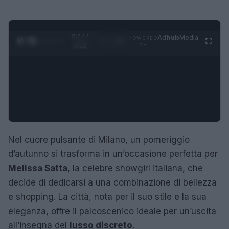
0:27 /
Ad
hub
Media
POWERED
1
/
4
3:16
BY
Nel cuore pulsante di Milano, un pomeriggio
d’autunno si trasforma in un’occasione perfetta per
Melissa Satta
, la celebre showgirl italiana, che
decide di dedicarsi a una combinazione di bellezza
e shopping. La città, nota per il suo stile e la sua
eleganza, offre il palcoscenico ideale per un’uscita
all’insegna del
lusso discreto
.