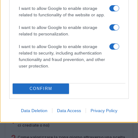
I want to allow Google to enable storage
related to functionality of the website or app.
I want to allow Google to enable storage
related to personalization.
I want to allow Google to enable storage
related to security, including authentication
functionality and fraud prevention, and other
user protection.
Scopri Rocca San Giovanni, il borgo abruzzese tra
mare e storia
Cristian Castiglioni · 8 Ago 2026
CONFIRM
PIÙ LETTI
Data Deletion
Data Access
Privacy Policy
1
Sognare il fango ha anche dei significati positivi (che
ci crediate o no)
Come valorizzare la zona giorno attraverso una scelta