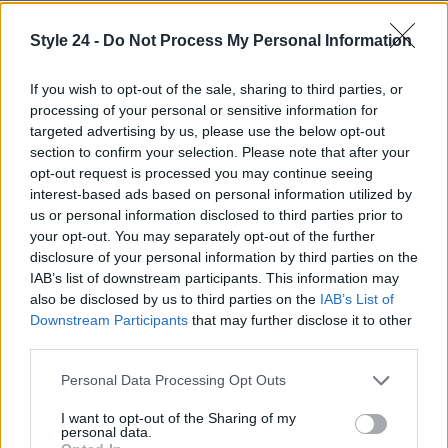
Parigi si prepara a diventare il palcoscenico della
Style 24 -
Do Not Process My Personal Information
moda maschile per il 2026. L’evento, caratterizzato
da un’atmosfera ricca di
creatività
e
innovazione
,
If you wish to opt-out of the sale, sharing to third parties, or
promette di celebrare la
diversità
e il
talento
processing of your personal or sensitive information for
targeted advertising by us, please use the below opt-out
emergente
nel settore della moda.
section to confirm your selection. Please note that after your
opt-out request is processed you may continue seeing
interest-based ads based on personal information utilized by
us or personal information disclosed to third parties prior to
AUTORE
your opt-out. You may separately opt-out of the further
Staff
disclosure of your personal information by third parties on the
IAB’s list of downstream participants. This information may
also be disclosed by us to third parties on the
IAB’s List of
Downstream Participants
that may further disclose it to other
third parties.
Please note that this website/app uses one or more Google
Personal Data Processing Opt Outs
services and may gather and store information including but
not limited to your visit or usage behaviour. You may click to
I want to opt-out of the Sharing of my
personal data.
grant or deny consent to Google and its third-party tags to