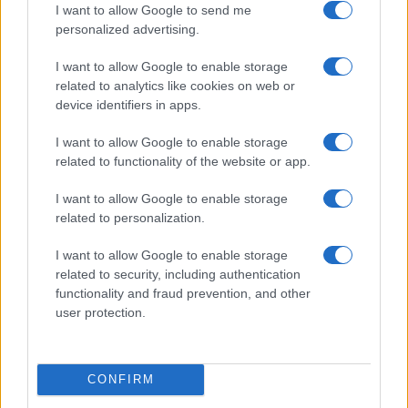
I want to allow Google to send me
personalized advertising.
I want to allow Google to enable storage
related to analytics like cookies on web or
device identifiers in apps.
I want to allow Google to enable storage
related to functionality of the website or app.
Le nuove Havaianas Kitten Heel debuttano a
Copenhagen: un mix di comfort e stile
I want to allow Google to enable storage
Matteo Pellegrino · 7 Ago 2026
related to personalization.
I want to allow Google to enable storage
LIFESTYLE
related to security, including authentication
functionality and fraud prevention, and other
user protection.
CONFIRM