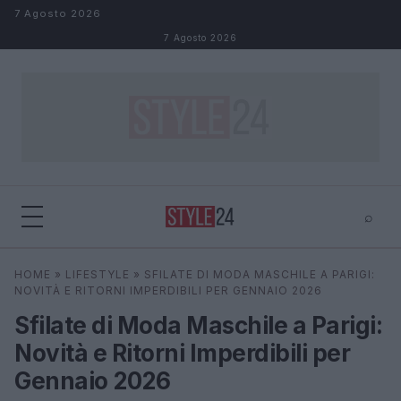
Salta al contenuto
7 Agosto 2026
7 Agosto 2026
⌕
×
⌕
HOME
»
LIFESTYLE
»
SFILATE DI MODA MASCHILE A PARIGI:
Cerca
NOVITÀ E RITORNI IMPERDIBILI PER GENNAIO 2026
Sfilate di Moda Maschile a Parigi:
Novità e Ritorni Imperdibili per
Gennaio 2026