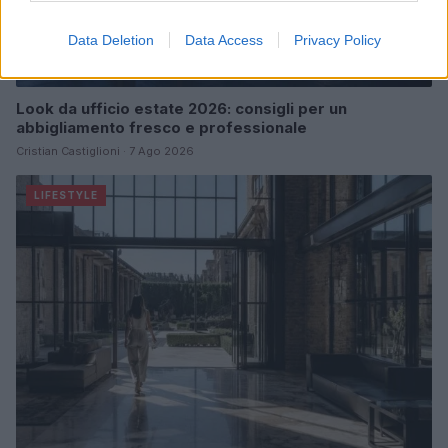
Data Deletion
Data Access
Privacy Policy
Look da ufficio estate 2026: consigli per un
abbigliamento fresco e professionale
Cristian Castiglioni · 7 Ago 2026
LIFESTYLE