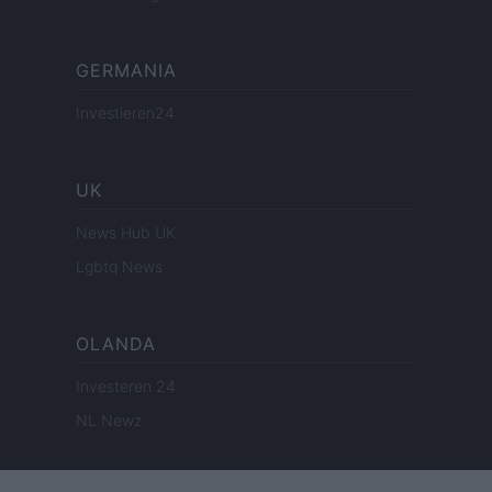
GERMANIA
Investieren24
UK
News Hub UK
Lgbtq News
OLANDA
Investeren 24
NL Newz