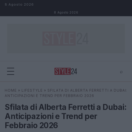
Salta al contenuto
8 Agosto 2026
8 Agosto 2026
⌕
×
⌕
HOME
»
LIFESTYLE
»
SFILATA DI ALBERTA FERRETTI A DUBAI:
Cerca
ANTICIPAZIONI E TREND PER FEBBRAIO 2026
Sfilata di Alberta Ferretti a Dubai:
Anticipazioni e Trend per
Febbraio 2026