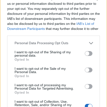
us or personal information disclosed to third parties prior to
your opt-out. You may separately opt-out of the further
disclosure of your personal information by third parties on the
IAB’s list of downstream participants. This information may
also be disclosed by us to third parties on the
IAB’s List of
Downstream Participants
that may further disclose it to other
third parties.
Please note that this website/app uses one or more Google
Personal Data Processing Opt Outs
services and may gather and store information including but
not limited to your visit or usage behaviour. You may click to
I want to opt-out of the Sharing of my
personal data.
grant or deny consent to Google and its third-party tags to
Opted In
use your data for below specified purposes in below Google
consent section.
I want to opt-out of the Sale of my
Personal Data.
Opted In
Continua a leggere
I want to opt-out of processing my
Personal Data for Targeted Advertising.
Opted In
LIFESTYLE
I want to opt-out of Collection, Use,
Retention, Sale, and/or Sharing of my