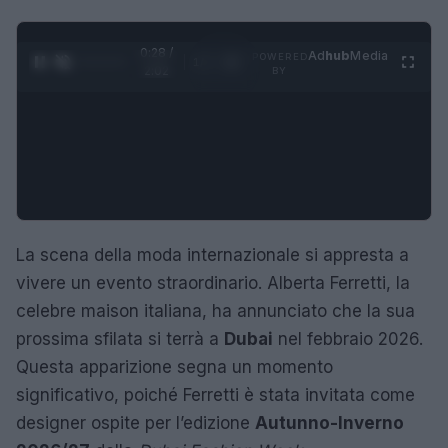
0:28 /
Ad
hub
Media
POWERED
1
/
4
2:02
BY
La scena della moda internazionale si appresta a
vivere un evento straordinario. Alberta Ferretti, la
celebre maison italiana, ha annunciato che la sua
prossima sfilata si terrà a
Dubai
nel febbraio 2026.
Questa apparizione segna un momento
significativo, poiché Ferretti è stata invitata come
designer ospite per l’edizione
Autunno-Inverno