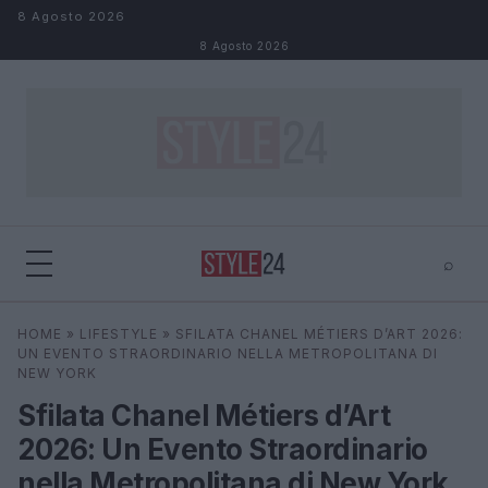
Salta al contenuto
8 Agosto 2026
8 Agosto 2026
⌕
×
⌕
HOME
»
LIFESTYLE
»
SFILATA CHANEL MÉTIERS D’ART 2026:
Cerca
UN EVENTO STRAORDINARIO NELLA METROPOLITANA DI
NEW YORK
Sfilata Chanel Métiers d’Art
2026: Un Evento Straordinario
nella Metropolitana di New York