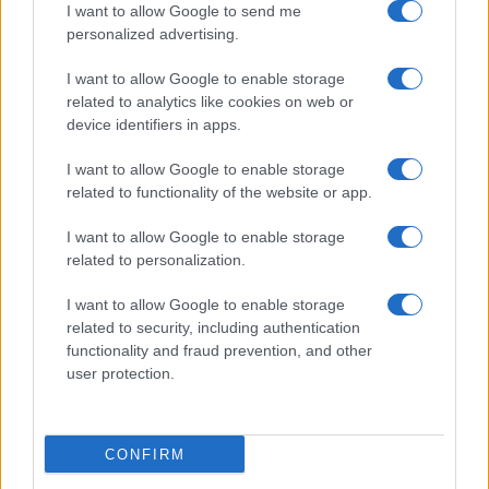
I want to allow Google to send me
personalized advertising.
I want to allow Google to enable storage
related to analytics like cookies on web or
Copenhagen Fashion Week SS27: le novità che stanno
device identifiers in apps.
rivoluzionando la moda
Cristian Castiglioni · 8 Ago 2026
I want to allow Google to enable storage
related to functionality of the website or app.
LIFESTYLE
I want to allow Google to enable storage
related to personalization.
I want to allow Google to enable storage
related to security, including authentication
functionality and fraud prevention, and other
user protection.
CONFIRM