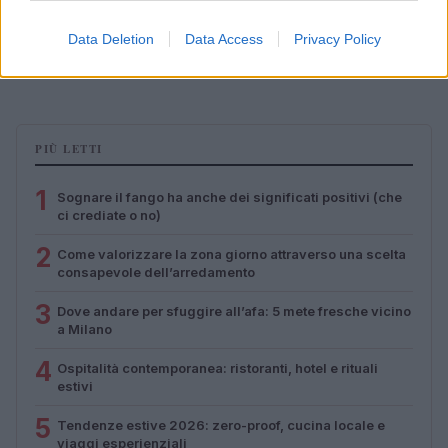
Scopri Rocca San Giovanni, il borgo abruzzese tra
Data Deletion
Data Access
Privacy Policy
mare e storia
Cristian Castiglioni · 8 Ago 2026
PIÙ LETTI
1
Sognare il fango ha anche dei significati positivi (che
ci crediate o no)
2
Come valorizzare la zona giorno attraverso una scelta
consapevole dell’arredamento
3
Dove andare per sfuggire all’afa: 5 mete fresche vicino
a Milano
4
Ospitalità contemporanea: ristoranti, hotel e rituali
estivi
5
Tendenze estive 2026: zero-proof, cucina locale e
viaggi esperienziali