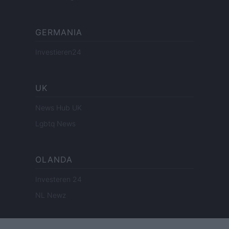
GERMANIA
Investieren24
UK
News Hub UK
Lgbtq News
OLANDA
Investeren 24
NL Newz