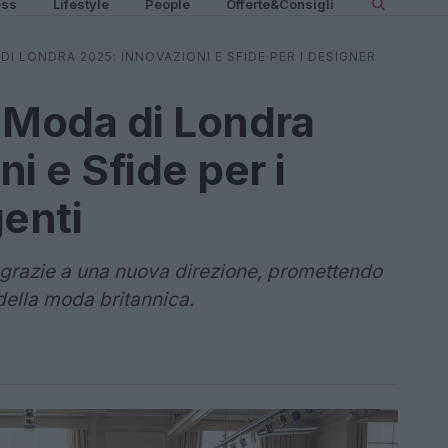
ess
Lifestyle
People
Offerte&Consigli
I LONDRA 2025: INNOVAZIONI E SFIDE PER I DESIGNER
 Moda di Londra
i e Sfide per i
enti
grazie a una nuova direzione, promettendo
 della moda britannica.