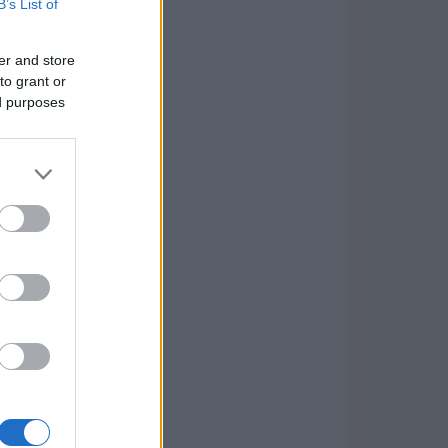
B’s List of
er and store
to grant or
ed purposes