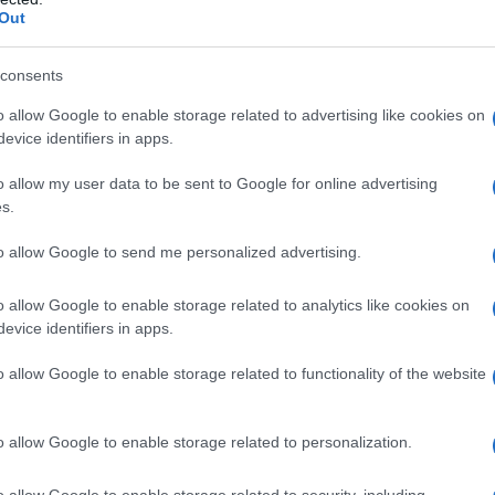
Out
da britannica
consents
nuova era per la moda britannica”, ha dichiarato
n Fashion Week
che non solo celebri i talenti
o allow Google to enable storage related to advertising like cookies on
evice identifiers in apps.
he hanno tracciato la via per la moda nel Regno
ashion Council (BFC) ha sospeso le quote
o allow my user data to be sent to Google for online advertising
s.
a partecipazione per i designer in erba.
to allow Google to send me personalized advertising.
ani stilisti
o allow Google to enable storage related to analytics like cookies on
significativo incremento degli investimenti nel
evice identifiers in apps.
stilisti emergenti. Questo supporto triennale
o allow Google to enable storage related to functionality of the website
e e a incentivare la creatività nel settore.
n Fashion Week continua a essere un
punto di
o allow Google to enable storage related to personalization.
lenti, con stilisti come Simone Rocha e Richard
 verso il successo grazie a questa
o allow Google to enable storage related to security, including