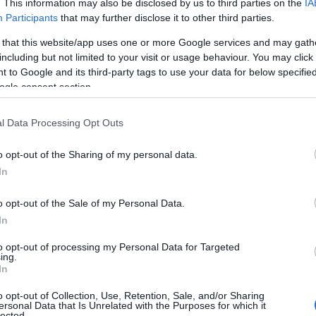
. This information may also be disclosed by us to third parties on the
IA
Participants
that may further disclose it to other third parties.
 that this website/app uses one or more Google services and may gath
including but not limited to your visit or usage behaviour. You may click 
 to Google and its third-party tags to use your data for below specifi
ogle consent section.
l Data Processing Opt Outs
o opt-out of the Sharing of my personal data.
In
o opt-out of the Sale of my Personal Data.
In
o lasciato la kermesse per partecipare a
to opt-out of processing my Personal Data for Targeted
lle di Milano e Parigi, Weir si è posta
ing.
In
 Fashion Week rimanga un
palcoscenico
ca.
o opt-out of Collection, Use, Retention, Sale, and/or Sharing
ersonal Data that Is Unrelated with the Purposes for which it
lected.