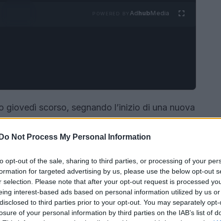
Ad
hub
Media
POWERED BY
 giovedì scorso, segnando l’inizio di una nuova
po 16 anni di leadership di Caroline Rush, Weir,
assunto la responsabilità con l’intento di
Do Not Process My Personal Information
pportare i giovani stilisti, sempre più sotto
to opt-out of the sale, sharing to third parties, or processing of your per
formation for targeted advertising by us, please use the below opt-out s
r selection. Please note that after your opt-out request is processed y
eing interest-based ads based on personal information utilized by us or
disclosed to third parties prior to your opt-out. You may separately opt-
losure of your personal information by third parties on the IAB’s list of