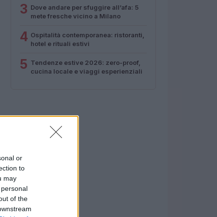
3
Dove andare per sfuggire all’afa: 5
mete fresche vicino a Milano
4
Ospitalità contemporanea: ristoranti,
hotel e rituali estivi
5
Tendenze estive 2026: zero-proof,
cucina locale e viaggi esperienziali
sonal or
ection to
ou may
 personal
out of the
 downstream