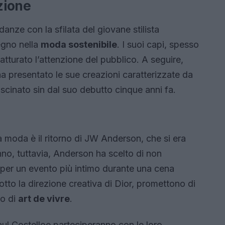
zione
nze con la sfilata del giovane stilista
egno nella
moda sostenibile
. I suoi capi, spesso
catturato l’attenzione del pubblico. A seguire,
ha presentato le sue creazioni caratterizzate da
scinato sin dal suo debutto cinque anni fa.
a moda è il ritorno di JW Anderson, che si era
nno, tuttavia, Anderson ha scelto di non
 per un evento più intimo durante una cena
sotto la direzione creativa di Dior, promettono di
to di
art de vivre
.
aul Costelloe parteciperanno con le loro