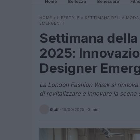
Home
Bellezza
Benessere
Fitn
HOME
»
LIFESTYLE
»
SETTIMANA DELLA MODA D
EMERGENTI
Settimana della
2025: Innovazion
Designer Emerg
La London Fashion Week si rinnova 
di revitalizzare e innovare la scena
Staff
·
19/09/2025
· 3 min