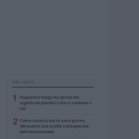
PIÙ LETTI
1
Sognare il fango ha anche dei
significati positivi (che ci crediate o
no)
2
Come valorizzare la zona giorno
attraverso una scelta consapevole
dell’arredamento