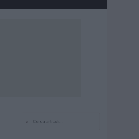
⌕
Cerca