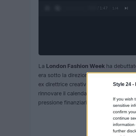
0:28 / 1:47
1
/
4
La
London Fashion Week
ha debuttato
era sotto la direzione di Laura Weir. Do
ex direttrice creativa di Selfridges, ha 
Style 24 -
rinnovare il calendario degli eventi e su
If you wish 
pressione finanziaria.
sensitive in
confirm you
continue se
information 
further disc