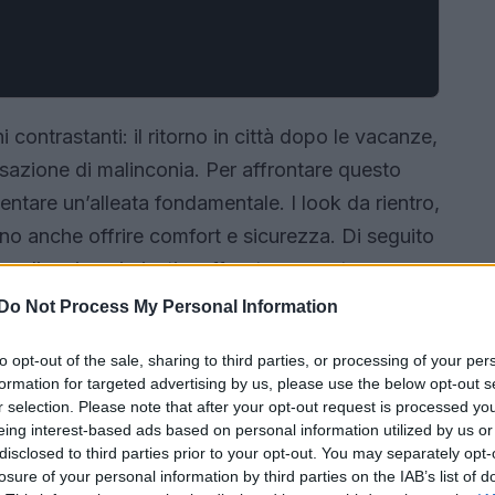
contrastanti: il ritorno in città dopo le vacanze,
sazione di malinconia. Per affrontare questo
entare un’alleata fondamentale. I look da rientro,
ono anche offrire comfort e sicurezza. Di seguito
cegliere i capi giusti e affrontare questa nuova
Do Not Process My Personal Information
to opt-out of the sale, sharing to third parties, or processing of your per
formation for targeted advertising by us, please use the below opt-out s
r selection. Please note that after your opt-out request is processed y
eing interest-based ads based on personal information utilized by us or
disclosed to third parties prior to your opt-out. You may separately opt-
losure of your personal information by third parties on the IAB’s list of