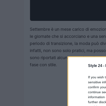
Settembre è un mese carico di emozioni 
le giornate che si accorciano e una sen
periodo di transizione, la moda può div
infatti, non sono solo pratici, ma poss
sono riportati alcuni suggerimenti per s
fase con stile.
Style 24 -
If you wish 
sensitive in
confirm you
continue se
information 
further disc