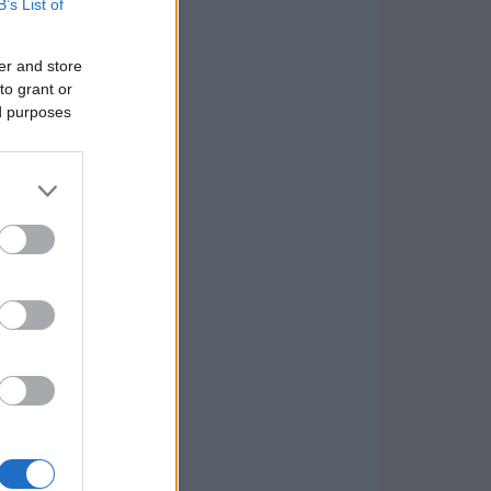
B’s List of
er and store
to grant or
ed purposes