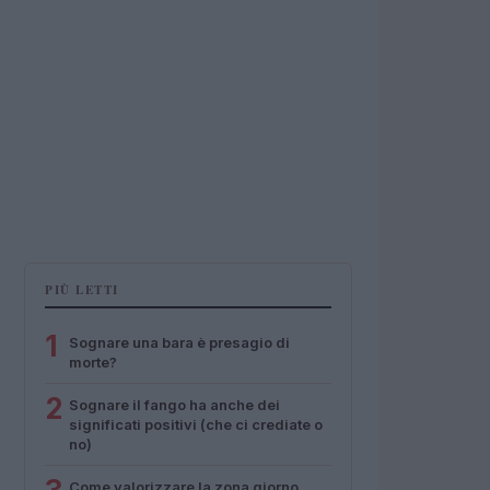
PIÙ LETTI
1
Sognare una bara è presagio di
morte?
2
Sognare il fango ha anche dei
significati positivi (che ci crediate o
no)
Come valorizzare la zona giorno