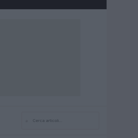
⌕
Cerca