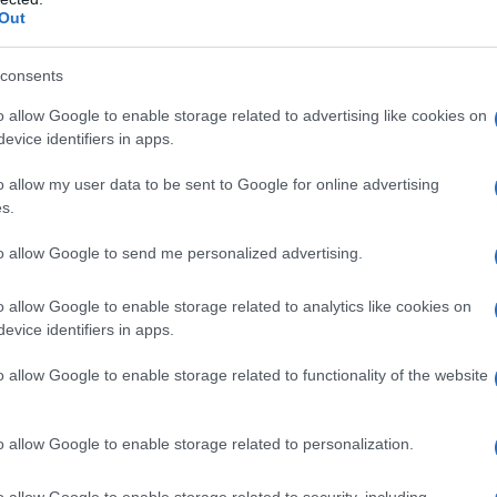
Out
a dei colori può influenzare l’umore. I toni neutri
illità, mentre i colori vivaci possono fornire una
consents
esenta un classico intramontabile: felpe, t-shirt
o allow Google to enable storage related to advertising like cookies on
e una scelta sicura. Per chi desidera essere più
evice identifiers in apps.
ncini con jeans o una minigonna. La versatilità è
o allow my user data to be sent to Google for online advertising
s.
to allow Google to send me personalized advertising.
iusto equilibrio
o allow Google to enable storage related to analytics like cookies on
ata, anche quando si parla di comfort.
evice identifiers in apps.
crema possono donare freschezza al look,
o allow Google to enable storage related to functionality of the website
 ’70. Con un
outfit sporty e chic
, è possibile
 o in qualsiasi altro luogo con grinta e
o allow Google to enable storage related to personalization.
a funzionale che espressione della personalità.
o allow Google to enable storage related to security, including