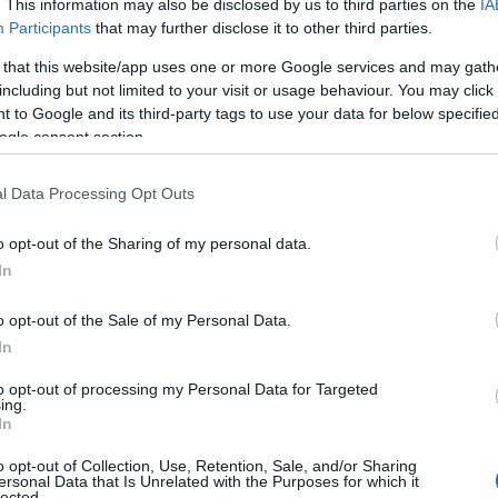
. This information may also be disclosed by us to third parties on the
IA
Participants
that may further disclose it to other third parties.
 that this website/app uses one or more Google services and may gath
including but not limited to your visit or usage behaviour. You may click 
 to Google and its third-party tags to use your data for below specifi
ogle consent section.
l Data Processing Opt Outs
o opt-out of the Sharing of my personal data.
In
e stile in un solo colpo
o opt-out of the Sale of my Personal Data.
raticità è essenziale. Tuttavia, è importante
In
I toni caldi e chiari si rivelano particolarmente
to opt-out of processing my Personal Data for Targeted
ing.
o
e
pantaloncini ton sur ton
possono costituire
In
outine. Questi capi non solo sono comodi, ma
o opt-out of Collection, Use, Retention, Sale, and/or Sharing
 e sicure di sé.
ersonal Data that Is Unrelated with the Purposes for which it
lected.