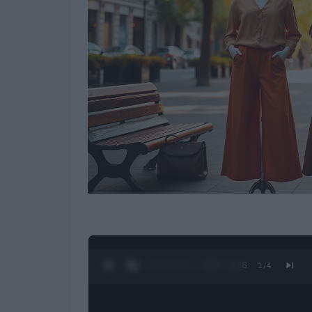
0:28 / 3:16
1
/
4