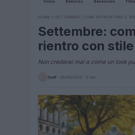
Home
Bellezza
Benessere
Fitn
HOME
»
SETTEMBRE: COME AFFRONTARE IL RI
Settembre: come
rientro con stil
Non crederai mai a come un look può
Staff
·
06/09/2025
· 3 min