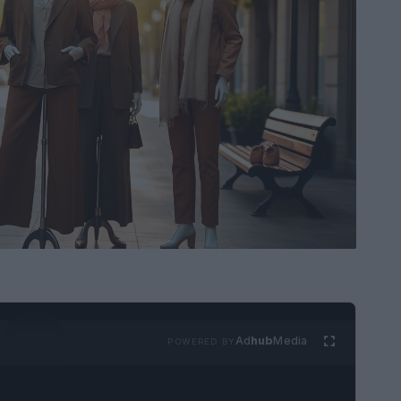
Ad
hub
Media
POWERED BY