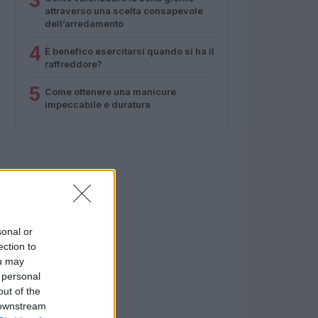
3
attraverso una scelta consapevole
dell’arredamento
4
È benefico esercitarsi quando si ha il
raffreddore?
5
Come ottenere una manicure
impeccabile e duratura
sonal or
ection to
ou may
 personal
out of the
 downstream