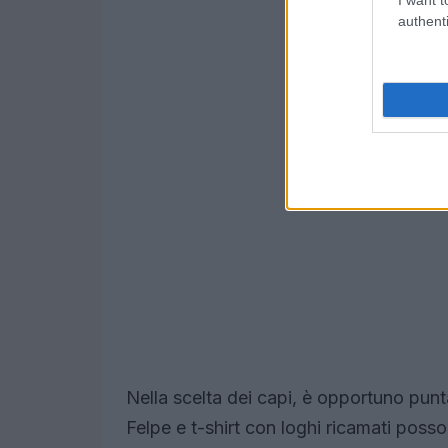
authenti
Nella scelta dei capi, è opportuno punt
Felpe e t-shirt con loghi ricamati posson