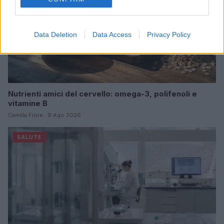
Data Deletion
Data Access
Privacy Policy
Nutrienti amici del cervello: omega-3, polifenoli e
vitamine B
Camilla Fiore · 9 Ago 2026
SALUTE