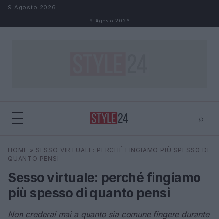
Salta al contenuto
9 Agosto 2026
9 Agosto 2026
⌕
×
⌕
HOME
»
SESSO VIRTUALE: PERCHÉ FINGIAMO PIÙ SPESSO DI
Cerca
QUANTO PENSI
Sesso virtuale: perché fingiamo
più spesso di quanto pensi
Non crederai mai a quanto sia comune fingere durante