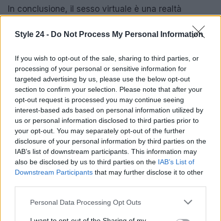
In conclusione, il sesso virtuale è una realtà
complessa e sfumata. Fingere può sembrare una
Style 24 -
Do Not Process My Personal Information
soluzione semplice, ma a lungo termine, il dialogo e
la sincerità sono ciò che costruiscono relazioni
If you wish to opt-out of the sale, sharing to third parties, or
solide e significative. Ricorda, ogni momento di
processing of your personal or sensitive information for
intimità, anche se virtuale, merita di essere vissuto
targeted advertising by us, please use the below opt-out
section to confirm your selection. Please note that after your
con autenticità. Sei pronto a dare il tuo contributo a
opt-out request is processed you may continue seeing
una connessione più profonda? ✨
interest-based ads based on personal information utilized by
us or personal information disclosed to third parties prior to
your opt-out. You may separately opt-out of the further
disclosure of your personal information by third parties on the
AUTORE
IAB’s list of downstream participants. This information may
Staff
also be disclosed by us to third parties on the
IAB’s List of
Downstream Participants
that may further disclose it to other
third parties.
Please note that this website/app uses one or more Google
Personal Data Processing Opt Outs
services and may gather and store information including but
not limited to your visit or usage behaviour. You may click to
I want to opt-out of the Sharing of my