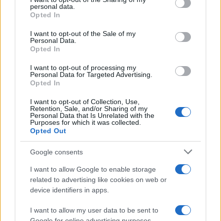
personal data.
grant or deny consent to Google and its third-party tags to
Opted In
use your data for below specified purposes in below Google
consent section.
I want to opt-out of the Sale of my
Personal Data.
Opted In
I want to opt-out of processing my
Personal Data for Targeted Advertising.
Opted In
I want to opt-out of Collection, Use,
Retention, Sale, and/or Sharing of my
Personal Data that Is Unrelated with the
Purposes for which it was collected.
Opted Out
Google consents
I want to allow Google to enable storage
related to advertising like cookies on web or
Continua a leggere
device identifiers in apps.
I want to allow my user data to be sent to
LIFESTYLE
Google for online advertising purposes.