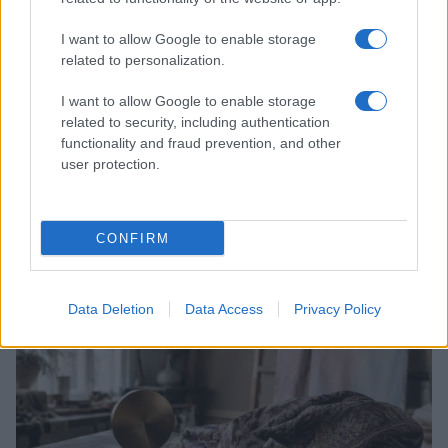
I want to allow Google to enable storage
related to personalization.
I want to allow Google to enable storage
related to security, including authentication
functionality and fraud prevention, and other
user protection.
Scopri Rocca San Giovanni, il borgo abruzzese tra
mare e storia
CONFIRM
Cristian Castiglioni · 8 Ago 2026
LIFESTYLE
Data Deletion
Data Access
Privacy Policy