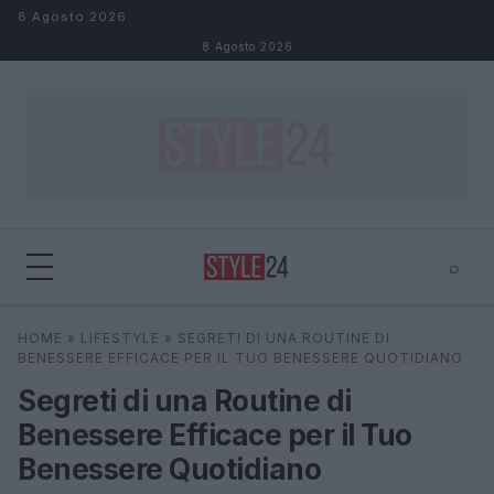
Salta al contenuto
8 Agosto 2026
8 Agosto 2026
⌕
×
⌕
HOME
»
LIFESTYLE
»
SEGRETI DI UNA ROUTINE DI
Cerca
BENESSERE EFFICACE PER IL TUO BENESSERE QUOTIDIANO
Segreti di una Routine di
Benessere Efficace per il Tuo
Benessere Quotidiano