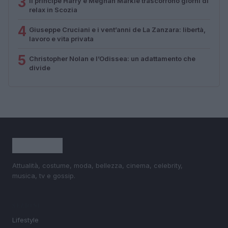
3
Il principe Harry e Meghan Markle trascorrono giorni di
relax in Scozia
4
Giuseppe Cruciani e i vent’anni de La Zanzara: libertà,
lavoro e vita privata
5
Christopher Nolan e l’Odissea: un adattamento che
divide
Attualità, costume, moda, bellezza, cinema, celebrity,
musica, tv e gossip.
SEZIONI
Lifestyle