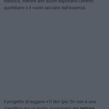
stilistica, mentre altri autori esplorano l’affetto
quotidiano o il vuoto lasciato dall’assenza.
Il progetto di leggere «11 libri (più 1)» non è una
classifica ma un invito: avvicinarsi alla
lettura