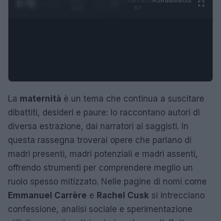
Ad
hub
Media
POWERED
1
/
4
1:47
BY
La
maternità
è un tema che continua a suscitare
dibattiti, desideri e paure: lo raccontano autori di
diversa estrazione, dai narratori ai saggisti. In
questa rassegna troverai opere che parlano di
madri presenti, madri potenziali e madri assenti,
offrendo strumenti per comprendere meglio un
ruolo spesso mitizzato. Nelle pagine di nomi come
Emmanuel Carrère
e
Rachel Cusk
si intrecciano
confessione, analisi sociale e sperimentazione