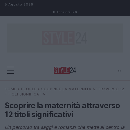
Salta al contenuto
8 Agosto 2026
8 Agosto 2026
⌕
×
⌕
HOME
»
PEOPLE
»
SCOPRIRE LA MATERNITÀ ATTRAVERSO 12
Cerca
TITOLI SIGNIFICATIVI
Scoprire la maternità attraverso
12 titoli significativi
Un percorso tra saggi e romanzi che mette al centro la