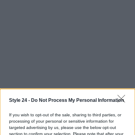
In conclusione, questa selezione di «11 libri più 1»
Style 24 -
Do Not Process My Personal Information
vuole essere una mappa di orientamento: non
pretende di racchiudere tutto il dibattito sulla
If you wish to opt-out of the sale, sharing to third parties, or
processing of your personal or sensitive information for
maternità
, ma propone aperture e domande. Il
targeted advertising by us, please use the below opt-out
valore della lettura sta nel suo potere
section to confirm your selection. Please note that after your