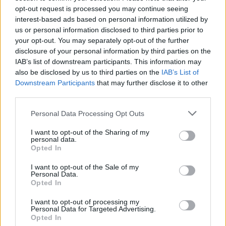
trasformativo: attraverso storie e riflessioni
opt-out request is processed you may continue seeing
interest-based ads based on personal information utilized by
possiamo rinegoziare aspettative, riconoscere
us or personal information disclosed to third parties prior to
ferite e trovare nuove parole per descrivere ciò che
your opt-out. You may separately opt-out of the further
significa essere madre, o non esserlo, nelle nostre
disclosure of your personal information by third parties on the
IAB’s list of downstream participants. This information may
vite.
also be disclosed by us to third parties on the
IAB’s List of
Downstream Participants
that may further disclose it to other
third parties.
AUTORE
Please note that this website/app uses one or more Google
Personal Data Processing Opt Outs
Susanna Capelli
services and may gather and store information including but
Susanna Capelli ha raccontato una
not limited to your visit or usage behaviour. You may click to
I want to opt-out of the Sharing of my
personal data.
rievocazione veronese dal loggiato di Piazza
grant or deny consent to Google and its third-party tags to
Opted In
Bra, promuovendo una linea editoriale che
use your data for below specified purposes in below Google
valorizza la storia locale sui social.
consent section.
I want to opt-out of the Sale of my
Collaboratrice storica, possiede una
Personal Data.
Opted In
collezione di programmi teatrali degli
spettacoli veronesi come particolare
I want to opt-out of processing my
biografico.
Personal Data for Targeted Advertising.
Opted In