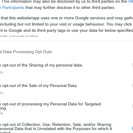
. This information may also be disclosed by us to third parties on the
IA
 cosmetico, utilizzata in maschere e esfolianti.
Participants
that may further disclose it to other third parties.
albicocca, spesso scartato, che è fonte di un
 that this website/app uses one or more Google services and may gath
including but not limited to your visit or usage behaviour. You may click 
 to Google and its third-party tags to use your data for below specifi
ogle consent section.
l Data Processing Opt Outs
o opt-out of the Sharing of my personal data.
In
o opt-out of the Sale of my Personal Data.
In
to opt-out of processing my Personal Data for Targeted
ing.
In
o opt-out of Collection, Use, Retention, Sale, and/or Sharing
ersonal Data that Is Unrelated with the Purposes for which it
lected.