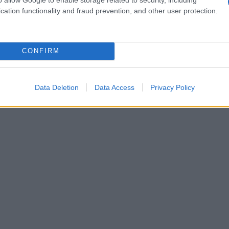
tive dell’olio di albicocca da varie ricerche
cation functionality and fraud prevention, and other user protection.
 nutriente efficace e capace di rigenerare
CONFIRM
olo d’albicocca
Data Deletion
Data Access
Privacy Policy
e, nutrire, proteggere e rigenerare i capelli e
uno scrub esfoliante.