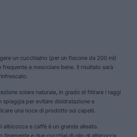
ngere un cucchiaino (per un flacone da 200 ml)
 frequente e mescolare bene. Il risultato sarà
 rinfrescato.
tezione solare naturale, in grado di filtrare i raggi
in spiaggia per evitare disidratazione e
care una noce di prodotto sui capelli.
i albicocca e caffè è un grande alleato.
o finemente e due cucchiai di olio di albicocca