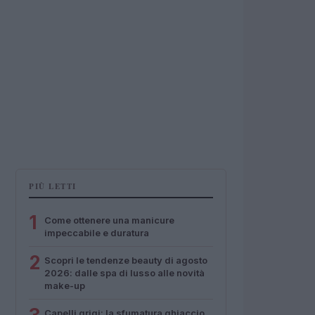
PIÙ LETTI
1
Come ottenere una manicure
impeccabile e duratura
2
Scopri le tendenze beauty di agosto
2026: dalle spa di lusso alle novità
make-up
Capelli grigi: la sfumatura ghiaccio