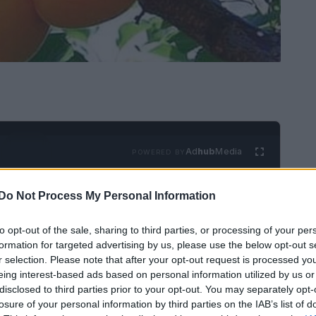
Ad
hub
Media
POWERED BY
Do Not Process My Personal Information
to opt-out of the sale, sharing to third parties, or processing of your per
formation for targeted advertising by us, please use the below opt-out s
r selection. Please note that after your opt-out request is processed y
eing interest-based ads based on personal information utilized by us or
nti essenziali come il beta-carotene, i sali di
disclosed to third parties prior to your opt-out. You may separately opt-
losure of your personal information by third parties on the IAB’s list of
tta e varie vitamine. Questo fattore, ha