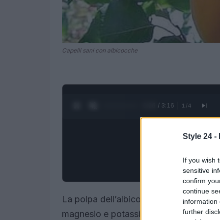
Capelli sani con albicocche
0:27 / 3:16
1
/
4
Style 24 -
If you wish 
sensitive in
confirm you
continue se
La polpa dell’albicocca è ricca di nutrie
information 
further disc
magnesio e potassio, gli acidi della fru