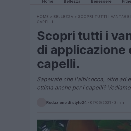
Home
Bellezza
Benessere
Fitn
HOME
»
BELLEZZA
»
SCOPRI TUTTI I VANTAGGI
CAPELLI
Scopri tutti i va
di applicazione 
capelli.
Sapevate che l'albicocca, oltre ad e
ottima anche per i capelli? Vediamo 
Redazione di style24
·
07/06/2021
· 3 min