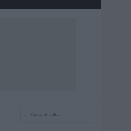
⌕
Cerca