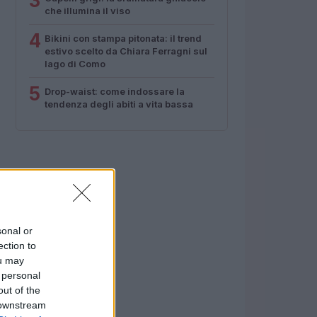
3
che illumina il viso
4
Bikini con stampa pitonata: il trend
estivo scelto da Chiara Ferragni sul
lago di Como
5
Drop-waist: come indossare la
tendenza degli abiti a vita bassa
sonal or
ection to
ou may
 personal
out of the
 downstream