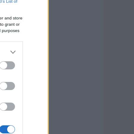
B’s List of
er and store
to grant or
ed purposes