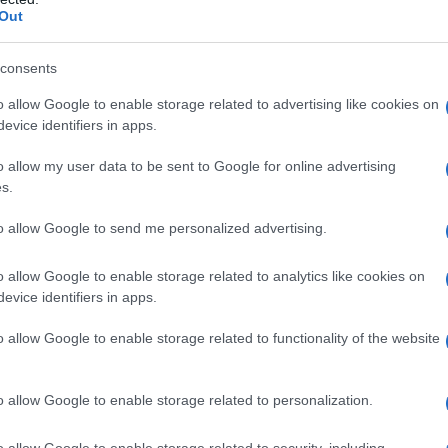
Out
cocca: Virtù e benefici
consents
o allow Google to enable storage related to advertising like cookies on
ell’olio di nocciolo d’albicocca include:
evice identifiers in apps.
tano a nutrire la cute del capello;
o allow my user data to be sent to Google for online advertising
so sanguigno nel cuoio capelluto e aiutano nella
s.
to allow Google to send me personalized advertising.
si distribuisce facilmente lungo tutta la lunghezza
utrendoli;
o allow Google to enable storage related to analytics like cookies on
mentano la resistenza della pelle agli agenti patogeni
evice identifiers in apps.
elle ghiandole sebacee, combattendo la produzione
o allow Google to enable storage related to functionality of the website
utralizza i danni dei radicali liberi e rallenta
o allow Google to enable storage related to personalization.
o allow Google to enable storage related to security, including