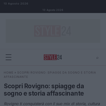
Salta al contenuto
10 Agosto 2026
10 Agosto 2026
⌕
×
⌕
HOME
»
SCOPRI ROVIGNO: SPIAGGE DA SOGNO E STORIA
Cerca
AFFASCINANTE
Scopri Rovigno: spiagge da
sogno e storia affascinante
Rovigno ti conquisterà con il suo mix di storia, cultura