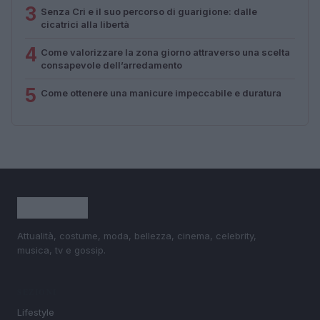
3
Senza Cri e il suo percorso di guarigione: dalle
cicatrici alla libertà
4
Come valorizzare la zona giorno attraverso una scelta
consapevole dell’arredamento
5
Come ottenere una manicure impeccabile e duratura
Attualità, costume, moda, bellezza, cinema, celebrity,
musica, tv e gossip.
SEZIONI
Lifestyle