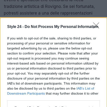
tradizione artistica di Rovigno. Se sei fortunata,
potresti assistere a una delle rappresentazioni
teatrali o a un concerto di musica classica,
immergendoti così nella cultura locale.
Hai già in
Style 24 -
Do Not Process My Personal Information
mente cosa vorresti vedere?
If you wish to opt-out of the sale, sharing to third parties, or
processing of your personal or sensitive information for
Rovigno è quindi molto più di una semplice meta
targeted advertising by us, please use the below opt-out
turistica;
è un luogo dove storia, arte e natura si
section to confirm your selection. Please note that after your
intrecciano, creando un’atmosfera unica. Non
opt-out request is processed you may continue seeing
interest-based ads based on personal information utilized by
lasciarti sfuggire l’opportunità di visitarla e di
us or personal information disclosed to third parties prior to
scoprire tutto ciò che ha da offrire! ✨
your opt-out. You may separately opt-out of the further
disclosure of your personal information by third parties on the
IAB’s list of downstream participants. This information may
also be disclosed by us to third parties on the
IAB’s List of
AUTORE
Downstream Participants
that may further disclose it to other
Staff
third parties.
Please note that this website/app uses one or more Google