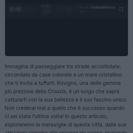
0:29 /
Ad
hub
Media
POWERED
1
/
4
3:16
BY
Immagina di passeggiare tra strade acciottolate,
circondato da case colorate e un mare cristallino
che ti invita a tuffarti. Rovigno, una delle gemme
più preziose della Croazia, è un luogo che saprà
catturarti con la sua bellezza e il suo fascino unico.
Non crederai mai a quello che è successo quando
ci sei stata l’ultima volta! In questo articolo,
esploreremo le meraviglie di questa città, dalle sue
attrazioni storiche alle spiagge da sogno, rivelando