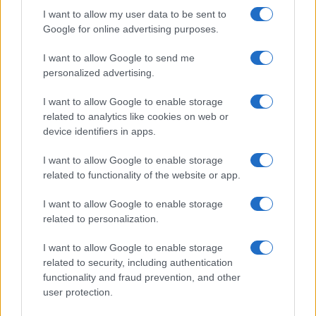
Continua a leggere
I want to allow my user data to be sent to
Google for online advertising purposes.
LIFESTYLE
I want to allow Google to send me
personalized advertising.
I want to allow Google to enable storage
related to analytics like cookies on web or
device identifiers in apps.
I want to allow Google to enable storage
related to functionality of the website or app.
I want to allow Google to enable storage
related to personalization.
I want to allow Google to enable storage
Come organizzare una stireria salvaspazio con il
carrello RÅSKOG di IKEA
related to security, including authentication
functionality and fraud prevention, and other
Matteo Pellegrino · 10 Ago 2026
user protection.
BELLEZZA