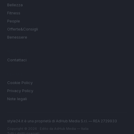
Bellezza
Fitness
People
Offerte&Consigli
Benessere
MAGAZINE
Contattaci
LEGALE
Cookie Policy
Privacy Policy
Note legali
style24.it è una proprietà di AdHub Media S.r.l. — REA 2729933
Copyright © 2026 · Edito da AdHub Media — Italia
Tutti i diritti riservati